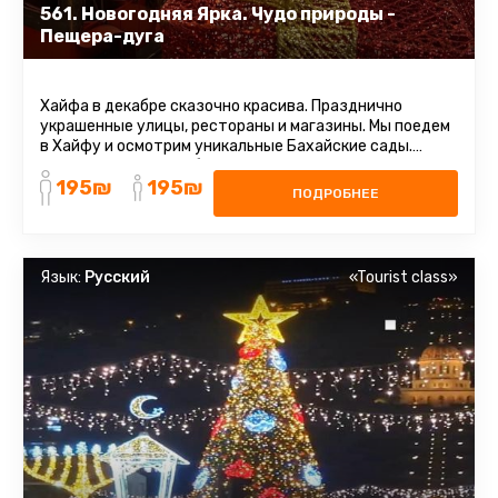
561. Новогодняя Ярка. Чудо природы -
Пещера-дуга
Хайфа в декабре сказочно красива. Празднично
украшенные улицы, рестораны и магазины. Мы поедем
в Хайфу и осмотрим уникальные Бахайские сады.
Стоит заранее позаботиться ...
195₪
195₪
ПОДРОБНЕЕ
Язык:
Русский
«Tourist class»