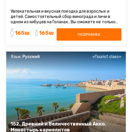
Увлекательная и вкусная поездка для взрослых и
детей. Самостоятельный сбор винограда и личи в
одном из кибуцев на Голанах.. Вы сможете не только
вдоволь полакомиться ...
165₪
165₪
ПОДРОБНЕЕ
Язык:
Русский
«Tourist class»
152. Древний и Величественный Акко.
Монастырь кармелитов