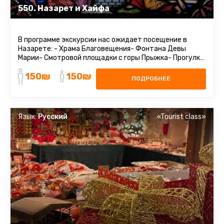
550. Назарет и Хайфа
В программе экскурсии нас ожидает посещение в
Назарете: - Храма Благовещения- Фонтана Девы
Марии- Смотровой площадки с горы Прыжка- Прогулка
по древним кварталам города. Христианский
150₪
150₪
треугольник селения ШефарамХайфаХайфа - немецкая
ПОДРОБНЕЕ
колония, экскурсия по христианским
кварталам.Бахайские сады *обзорно ...
Язык:
Русский
«Tourist class»