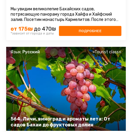
Мы увидим великолепие Бахайских садов,
потрясающую панораму города Хайфа и Хайфский
залив. Посетим монастырь Кармелитов. После этого
кораблик отвезет нас в Акко - один ...
от 175₪
до 470₪
ПОДРОБНЕЕ
*зависит от города и даты
Язык:
Русский
«Tourist class»
564. Личи, виноград и ароматы лета: От
садов Бахаи до фруктовых долин