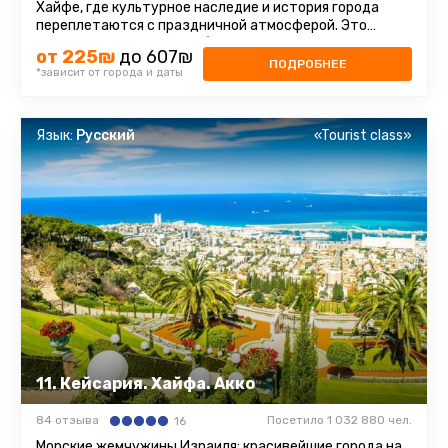
Хайфе, где культурное наследие и история города
переплетаются с праздничной атмосферой. Это
время, когда Хайфа преображается ...
от 225₪
до 607₪
ПОДРОБНЕЕ
*зависит от города и даты
Язык:
Русский
«Tourist class»
11. Кейсария. Хайфа. Акко
84 отзыва
Посетило 1 032 880 чел.
16
Морские жемчужины Израиля: красивейшие города на