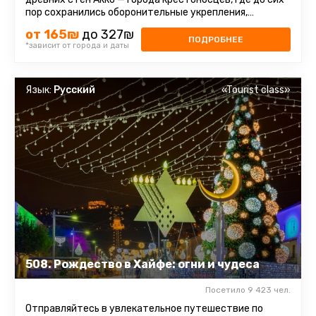
пор сохранились оборонительные укрепления,
постройки и восточный ...
от 165₪
до 327₪
ПОДРОБНЕЕ
*зависит от города и даты
Язык:
Русский
«Tourist class»
508. Рождество в Хайфе: огни и чудеса
Посетило 9 423 чел.
Отправляйтесь в увлекательное путешествие по