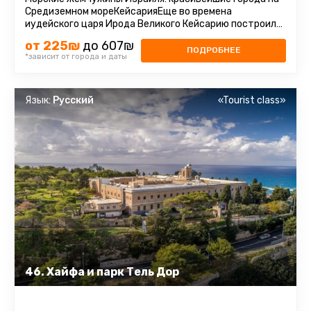
Средиземном мореКейсарияЕще во времена
иудейского царя Ирода Великого Кейсарию построили
в честь римского императора ...
от 225₪
до 607₪
ПОДРОБНЕЕ
*зависит от города и даты
Язык:
Русский
«Tourist class»
46. Хайфа и парк Тель Дор