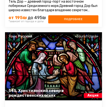
Тель Дор — древний город-порт на восточном
побережье Средиземного моря.Древний город Дор был
широко известен благодаря владению секретом
получения из морских моллюсков ...
от 195₪
до 495₪
ПОДРОБНЕЕ
*зависит от города и даты
Язык:
Русский
«Tourist class»
545. Христианский север в
рождественских огнях
Акция