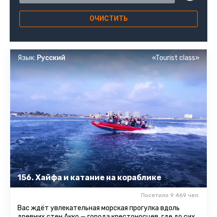
ОЧИСТИТЬ
Язык:
Русский
«Tourist class»
156. Хайфа и катание на кораблике
Посетило 9 469 чел.
Вас ждёт увлекательная морская прогулка вдоль
древних стен Акко — города крестоносцев, где до сих