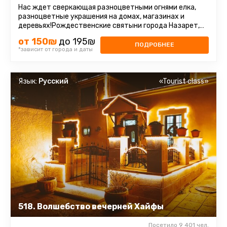
Нас ждет сверкающая разноцветными огнями елка,
разноцветные украшения на домах, магазинах и
деревьях!Рождественские святыни города Назарет,
по следам апостолов в горах ...
от 150₪
до 195₪
ПОДРОБНЕЕ
*зависит от города и даты
Язык:
Русский
«Tourist class»
518. Волшебство вечерней Хайфы
Посетило 9 401 чел.