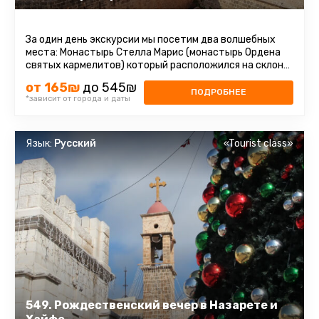
За один день экскурсии мы посетим два волшебных
места: Монастырь Стелла Марис (монастырь Ордена
святых кармелитов) который расположился на склоне
горы Кармель в столице ...
от 165₪
до 545₪
ПОДРОБНЕЕ
*зависит от города и даты
Язык:
Русский
«Tourist class»
549. Рождественский вечер в Назарете и