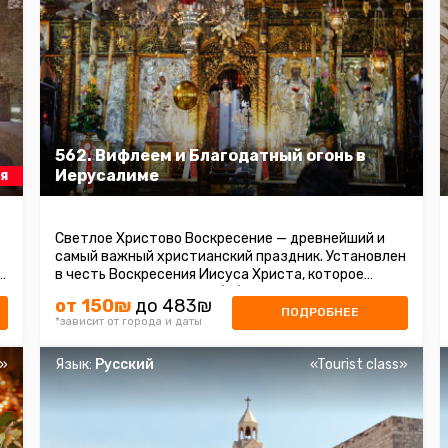
562. Вифлеем и Благодатный огонь в
Иерусалиме
я
Светлое Христово Воскресение — древнейший и
самый важный христианский праздник. Установлен
в честь Воскресения Иисуса Христа, которое
является центром всей библейской ...
от 150₪
до 483₪
ПОДРОБНЕЕ
*зависит от города и даты
s»
Язык:
Русский
«Tourist class»