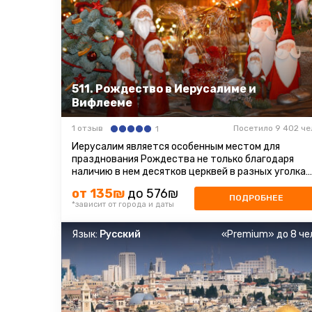
511. Рождество в Иерусалиме и
Вифлееме
1 отзыв
Посетило 9 402 че
1
Иерусалим является особенным местом для
празднования Рождества не только благодаря
наличию в нем десятков церквей в разных уголках
Старого города и окрестностях ...
от 135₪
до 576₪
ПОДРОБНЕЕ
*зависит от города и даты
Язык:
Русский
«Premium» до 8 че