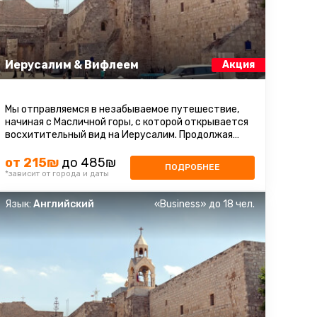
Иерусалим & Вифлеем
Акция
Мы отправляемся в незабываемое путешествие,
начиная с Масличной горы, с которой открывается
восхитительный вид на Иерусалим. Продолжая
восхождение на гору Сион, мы ...
от 215₪
до 485₪
ПОДРОБНЕЕ
*зависит от города и даты
Язык:
Английский
«Business» до 18 чел.