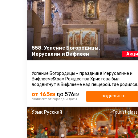
558. Успение Богородицы.
Иерусалим и Вифлеем
Акци
Успение Богородицы – праздник в Иерусалиме и
Вифлееме!Храм Рождества Христова был
воздвигнут в Вифлееме над пещерой, где родился
Иисус.Современное здание Храма Рождества ...
от 165₪
до 576₪
ПОДРОБНЕЕ
*зависит от города и даты
Язык:
Русский
«Tourist clas