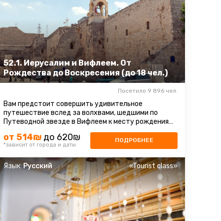
52.1. Иерусалим и Вифлеем. От
Рождества до Воскресения (до 18 чел.)
Посетило 9 896 чел.
Вам предстоит совершить удивительное
путешествие вслед за волхвами, шедшими по
Путеводной звезде в Вифлеем к месту рождения
Иисуса. Над пещерой, в которой на свет ...
от 514₪
до 620₪
ПОДРОБНЕЕ
*зависит от города и даты
Язык:
Русский
«Tourist class»