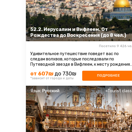
52.2. Иерусалим и Вифлеем. От
Рождества до Воскресения (до 8 чел.)
Посетило 9 426 че
Удивительное путешествие поведет вас по
следам волхвов, которые последовали по
Путеводной звезде в Вифлеем, к месту рождения
Иисуса. Над пещерой, где он пришел на свет ...
от 607₪
до 730₪
ПОДРОБНЕЕ
*зависит от города и даты
Язык:
Русский
«Tourist clas