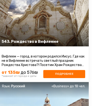
543. Рождество в Вифлееме
Вифлеем — город, в котором родился Иисус. Где как
не в Вифлееме встречать светлый праздник
Рождества Христова?! Посетим Храм Рождества
Христова, который является ...
от 135₪
до 576₪
ПОДРОБНЕЕ
*зависит от города и даты
Язык:
Русский
«Business» до 18 чел.