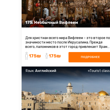
175. Необычный Вифлеем
Для христиан всего мира Вифлеем – это второе по
значимости место после Иерусалима. Прежде
всего, паломников в этот город привлекает Храм
Рождества Христова, врата ...
175₪
175₪
ПОДРОБНЕЕ
Язык:
Английский
«Tourist clas