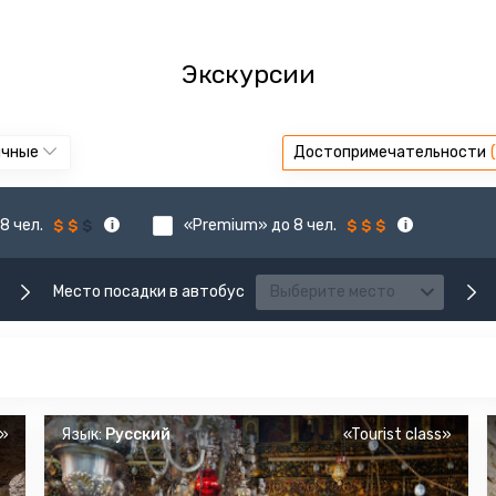
Экскурсии
ычные
Достопримечательности
8 чел.
«Premium» до 8 чел.
Место посадки в автобус
Выберите место
s»
Язык:
Русский
«Tourist class»