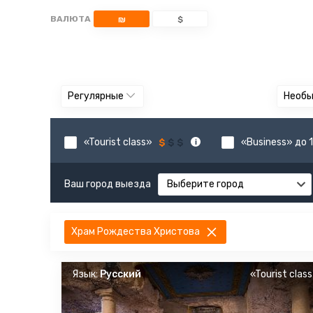
ВАЛЮТА
₪
$
Регулярные
Необ
«Tourist class»
«Business» до 1
Ваш город выезда
Выберите город
Храм Рождества Христова
Язык:
Русский
«Tourist clas