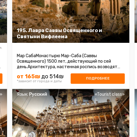
195. Лавра Саввы Освященного и
Святыни Вифлеема
л.
Мар СабаМонастырю Мар-Саба (Саввы
Освященного) 1500 лет, действующий по сей
день.Архитектура, настенная роспись возводят
монастырь к редкому произведению
от 165₪
до 514₪
искусства.Сейчас ...
ПОДРОБНЕЕ
*зависит от города и даты
s»
Язык:
Русский
«Tourist class»