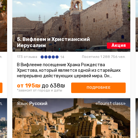
5. Вифлеем и Христианский
Иерусалим
Акция
л.
173 отзыва
Посетило 1 288 756 чел.
14
В Вифлееме посещение Храма Рождества
Христова, который является одной из старейших
непрерывно действующих церквей мира. Он
построен над пещерой, где, согласно легенде ...
от 195₪
до 638₪
ПОДРОБНЕЕ
*зависит от города и даты
л.
Язык:
Русский
«Tourist class»