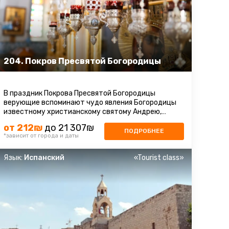
204. Покров Пресвятой Богородицы
В праздник Покрова Пресвятой Богородицы
верующие вспоминают чудо явления Богородицы
известному христианскому святому Андрею,
Христа ради Юродивому, и его ученику ...
от 212₪
до 21 307₪
ПОДРОБНЕЕ
*зависит от города и даты
Язык:
Испанский
«Tourist class»