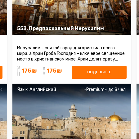
553. Предпасхальный Иерусалим
Иерусалим – святой город для христиан всего
мира, а Храм Гроба Господня – ключевое священное
место в христианском мире. Храм делят сразу
шесть течений внутри христианства ...
175₪
175₪
ПОДРОБНЕЕ
s»
Язык:
Английский
«Premium» до 8 чел.