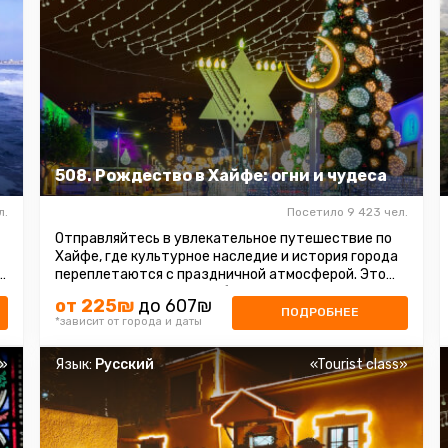
508. Рождество в Хайфе: огни и чудеса
л.
Посетило 9 423 чел.
Отправляйтесь в увлекательное путешествие по
Хайфе, где культурное наследие и история города
переплетаются с праздничной атмосферой. Это
время, когда Хайфа преображается ...
от 225₪
до 607₪
ПОДРОБНЕЕ
*зависит от города и даты
s»
Язык:
Русский
«Tourist class»