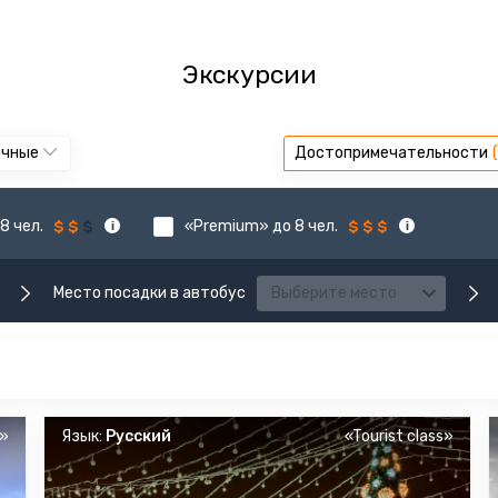
Экскурсии
ычные
Достопримечательности
8 чел.
«Premium» до 8 чел.
Место посадки в автобус
Выберите место
s»
Язык:
Русский
«Tourist class»