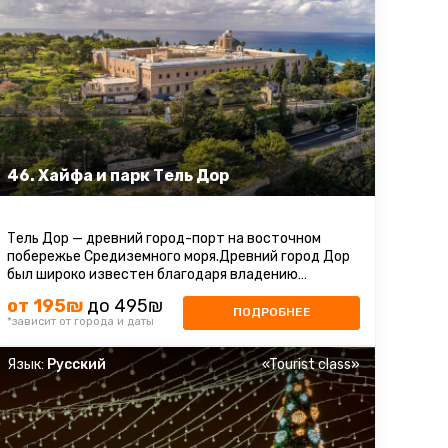
46. Хайфа и парк Тель Дор
Тель Дор — древний город-порт на восточном
побережье Средиземного моря.Древний город Дор
был широко известен благодаря владению
секретом получения из морских моллюсков ...
от 195₪
до 495₪
ПОДРОБНЕЕ
*зависит от города и даты
Язык:
Русский
«Tourist class»