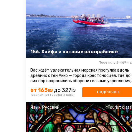
156. Хайфа и катание на кораблике
Посетило 9 469 че
Вас ждёт увлекательная морская прогулка вдоль
древних стен Акко — города крестоносцев, где до
сих пор сохранились оборонительные укрепления,
постройки и восточный ...
от 165₪
до 327₪
ПОДРОБНЕЕ
*зависит от города и даты
Язык:
Русский
«Tourist clas