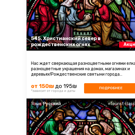
545. Христианский север в
рождественских огнях
Акци
Нас ждет сверкающая разноцветными огнями елка
разноцветные украшения на домах, магазинах и
деревьях!Рождественские святыни города
Назарет, по следам апостолов в горах ...
от 150₪
до 195₪
ПОДРОБНЕЕ
*зависит от города и даты
Язык:
Русский
«Tourist clas