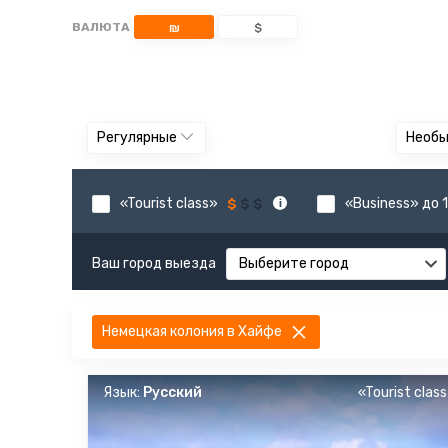
ВАЛЮТА
₪
$
Регулярные
Необ
«Tourist class»
«Business» до 1
Ваш город выезда
Выберите город
Немецкая колония в Хайфе
Язык:
Русский
«Tourist clas