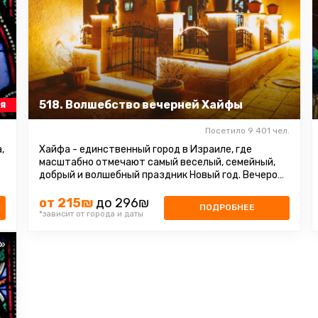
518. Волшебство вечерней Хайфы
я
Посетило 9 401 чел.
,
Хайфа - единственный город в Израиле, где
масштабно отмечают самый веселый, семейный,
добрый и волшебный праздник Новый год. Вечером
главная улица зажигается тысячами ...
от 215₪
до 296₪
ПОДРОБНЕЕ
*зависит от города и даты
s»