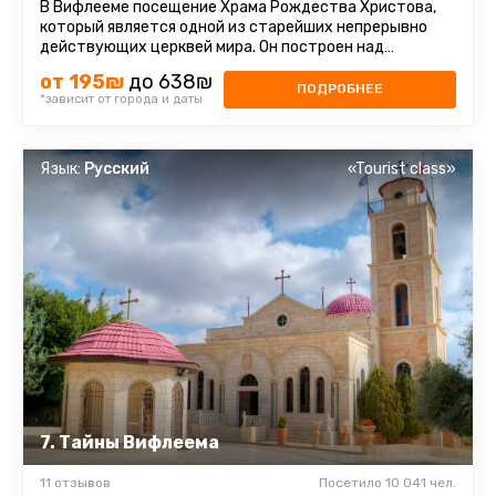
В Вифлееме посещение Храма Рождества Христова,
который является одной из старейших непрерывно
действующих церквей мира. Он построен над
пещерой, где, согласно легенде ...
от 195₪
до 638₪
ПОДРОБНЕЕ
*зависит от города и даты
Язык:
Русский
«Tourist class»
7. Тайны Вифлеема
11 отзывов
Посетило 10 041 чел.