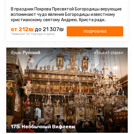
В праздник Покрова Пресвятой Богородицы верующие
вспоминают чудо явления Богородицы известному
христианскому святому Андрею, Христа ради
Юродивому, и его ученику ...
от 212₪
до 21 307₪
ПОДРОБНЕЕ
*зависит от города и даты
Язык:
Русский
«Tourist class»
175. Необычный Вифлеем