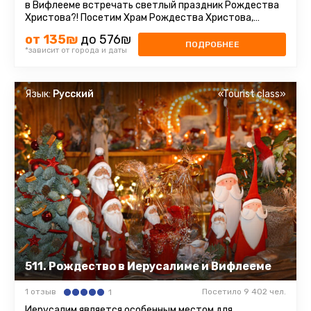
в Вифлееме встречать светлый праздник Рождества
Христова?! Посетим Храм Рождества Христова,
который является ...
от 135₪
до 576₪
ПОДРОБНЕЕ
*зависит от города и даты
Язык:
Русский
«Tourist class»
511. Рождество в Иерусалиме и Вифлееме
1 отзыв
Посетило 9 402 чел.
1
Иерусалим является особенным местом для