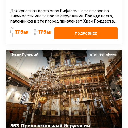
Для христиан всего мира Вифлеем – это второе по
значимости место после Иерусалима. Прежде всего,
паломников в этот город привлекает Храм Рождества
Христова, врата ...
175₪
175₪
ПОДРОБНЕЕ
Язык:
Русский
«Tourist class»
553. Предпасхальный Иерусалим