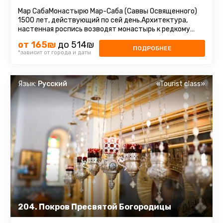
Мар СабаМонастырю Мар-Саба (Саввы Освященного)
1500 лет, действующий по сей день.Архитектура,
настенная роспись возводят монастырь к редкому
произведению искусства.Сейчас ...
от 165₪
до 514₪
ПОДРОБНЕЕ
*зависит от города и даты
Язык:
Русский
«Tourist class»
204. Покров Пресвятой Богородицы