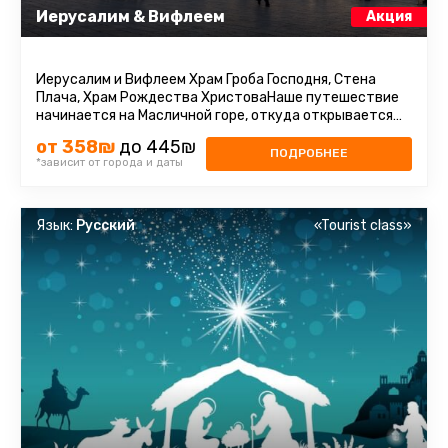
Иерусалим & Вифлеем
Акция
Иерусалим и Вифлеем Храм Гроба Господня, Стена
Плача, Храм Рождества ХристоваНаше путешествие
начинается на Масличной горе, откуда открывается
прекрасный вид на Иерусалим ...
от 358₪
до 445₪
ПОДРОБНЕЕ
*зависит от города и даты
Язык:
Русский
«Tourist class»