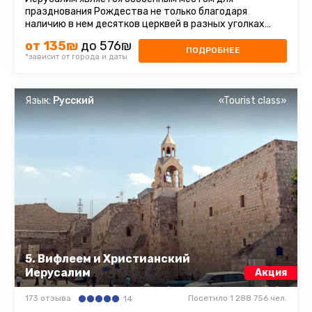
празднования Рождества не только благодаря
наличию в нем десятков церквей в разных уголках
Старого города и окрестностях ...
от 135₪
до 576₪
ПОДРОБНЕЕ
*зависит от города и даты
Язык:
Русский
«Tourist class»
5. Вифлеем и Христианский
Иерусалим
Акция
173 отзыва
Посетило 1 288 756 чел.
14