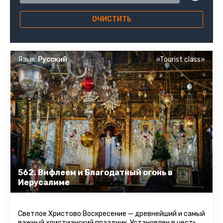
ОЧИСТИТЬ
Язык:
Русский
«Tourist class»
562. Вифлеем и Благодатный огонь в
Иерусалиме
Светлое Христово Воскресение — древнейший и самый
важный христианский праздник. Установлен в честь