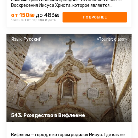
Воскресения Иисуса Христа, которое является
центром всей библейской ...
от 150₪
до 483₪
ПОДРОБНЕЕ
*зависит от города и даты
Язык:
Русский
«Tourist class»
543. Рождество в Вифлееме
Вифлеем — город, в котором родился Иисус. Где как не