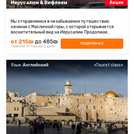
Иерусалим & Вифлеем
Акция
Мы отправляемся в незабываемое путешествие,
начиная с Масличной горы, с которой открывается
восхитительный вид на Иерусалим. Продолжая
восхождение на гору Сион, мы ...
от 215₪
до 485₪
ПОДРОБНЕЕ
*зависит от города и даты
Язык:
Английский
«Tourist class»