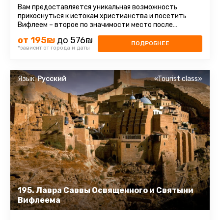
Вам предоставляется уникальная возможность
прикоснуться к истокам христианства и посетить
Вифлеем – второе по значимости место после
Иерусалима для христиан всего ...
от 195₪
до 576₪
ПОДРОБНЕЕ
*зависит от города и даты
Язык:
Русский
«Tourist class»
195. Лавра Саввы Освященного и Святыни
Вифлеема