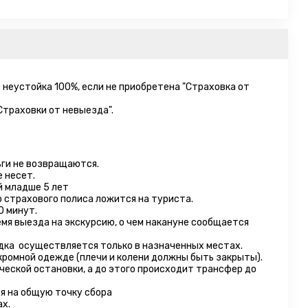
– неустойка 100%, если не приобретена "Страховка от
Страховки от невыезда".
ги не возвращаются.
 несет.
й младше 5 лет
 страхового полиса ложится на туриста.
0 минут.
емя выезда на экскурсию, о чем накануне сообщается
адка осуществляется только в назначенных местах.
кромной одежде (плечи и колени должны быть закрыты).
еской остановки, а до этого происходит трансфер до
я на общую точку сбора
ах.