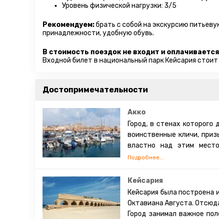
Уровень физической нагрузки: 3/5
Рекомендуем:
брать с собой на экскурсию питьеву
принадлежности, удобную обувь.
В стоимость поездок не входит и оплачивается
Входной билет в национальный парк Кейсария стоит
Достопримечательности
Акко
Город, в стенах которого 
воинственные кличи, приз
властно над этим место
хаотичном направлении.
воедино, но предстали да
особую атмосферу.
Кейсария
Тут и древний порт, и кре
Кейсария была построена и
даже волшебный сад, пост
Октавиана Августа. Отсюда
разнообразия трудно выдел
Город занимал важное пол