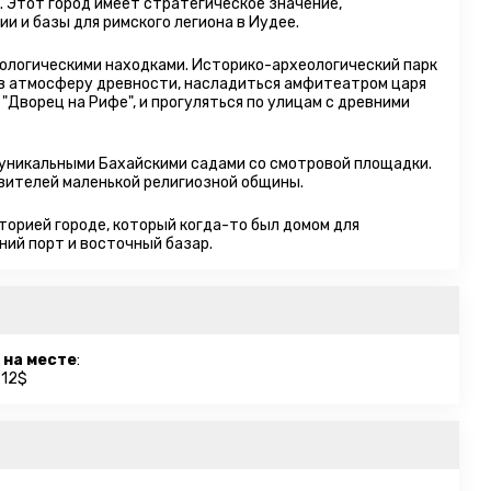
. Этот город имеет стратегическое значение,
и и базы для римского легиона в Иудее.
еологическими находками. Историко-археологический парк
 в атмосферу древности, насладиться амфитеатром царя
"Дворец на Рифе", и прогуляться по улицам с древними
 уникальными Бахайскими садами со смотровой площадки.
вителей маленькой религиозной общины.
орией городе, который когда-то был домом для
ний порт и восточный базар.
 на месте
:
 12$