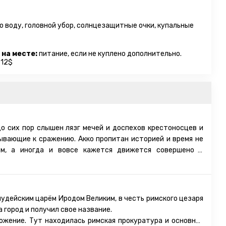
ю воду, головной убор, солнцезащитные очки, купальные
 на месте:
питание, если не куплено дополнительно.
 12$
до сих пор слышен лязг мечей и доспехов крестоносцев и
ывающие к сражению. Акко пропитан историей и время не
м, а иногда и вовсе кажется движется совершено в
 Памятники прошлого и настоящего смешались здесь
леко не архитектурной безвкусицей, наоборот привнесли
пости крестоносцев, и турецкие бани (хамамы), и мечети и
удейским царём Иродом Великим, в честь римского цезаря
роенный при крестоносцах. И среди всего исторического
 город и получил свое название.
ить что-то одно. Город хранит в себе тайну тамплиеров,
ожение. Тут находилась римская прокуратура и основная