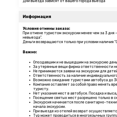
Дни выезда зависят от вашего города выезда
Информация
Условия отмены заказа:
При отмене туристом экскурсии менее чем за 3 дня 
невыезда".
Деньги возвращаются только при условии наличия "
Важно:
Опоздавшим и не вышедшим на экскурсию день
За утерянные вещи фирма ответственности не
Не принимаются заявки на экскурсии для дете
Ответственность за наличие индивидуального
Возможно ожидание туристами автобуса до 3
Компания оставляет за собой право менять вр
туристу.
Нет указания мест в автобуcе. Посадка и выс
Посещение святых мест разрешено только в с
Экскурсия начинается после санитарно-технич
начала экскурсии.
При выезде из отелей возврат осуществляетс
Тур может проводиться в многоязычных групп