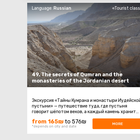
Language:
Russian
«Tourist clas
49. The secrets of Qumran and the
monasteries of the Jordanian desert
Экскурсия «Тайны Кумрана и монастыри Иудейско
пустыни» — путешествие туда, где пустыня
говорит шёпотом веков, а каждый камень хранит
тайну.Мы начинаем путь с Модиин ...
from 165₪
to 576₪
MORE
*depends on city and date