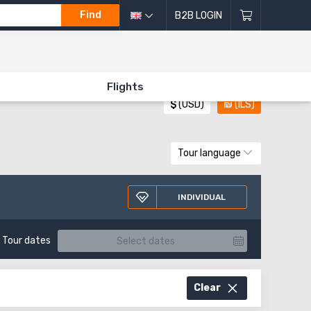
Find
B2B LOGIN
All directions of excursions
Flights
$
(USD)
₪
(ILS)
Tour language
INDIVIDUAL
Tour dates
Clear