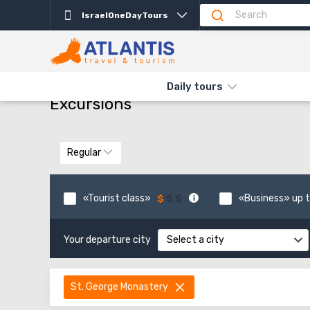
IsraelOneDayTours
THE MAIN
TYPES AND DIRECTIONS
DAILY TOURS
Daily tours
Excursions
Regular
«Tourist class»
«Business» up t
Your departure city
Select a city
St. George Monastery