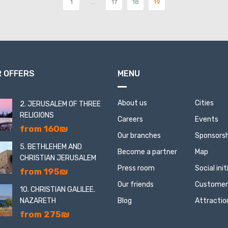
1
...
17
18
19
 OFFERS
MENU
About us
Cities
2. JERUSALEM OF THREE
RELIGIONS
Careers
Events
from 160₪
Our branches
Sponsorsh
5. BETHLEHEM AND
Become a partner
Map
CHRISTIAN JERUSALEM
Press room
Social ini
from 195₪
Our friends
Customer
10. CHRISTIAN GALILEE.
NAZARETH
Blog
Attractio
from 275₪