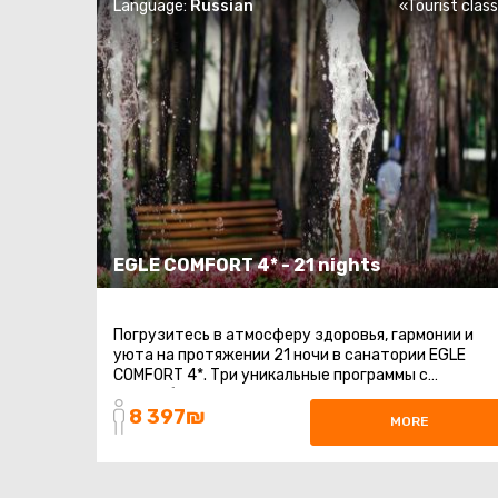
Language:
Russian
«Tourist clas
EGLE COMFORT 4* - 21 nights
Погрузитесь в атмосферу здоровья, гармонии и
уюта на протяжении 21 ночи в санатории EGLE
COMFORT 4*. Три уникальные программы с
разнообразными процедурами помогут вам
8 397₪
восстановить ...
MORE