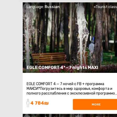
Language:
Russian
«Tourist clas
EGLE COMFORT 4* - 7 nights MAXI
EGLE COMFORT 4 — 7 ночей с FB + программа
МАКСИ*Погрузитесь в мир здоровья, комфорта и
полного расслабления с эксклюзивной программой
МАКСИ в EGLE COMFORT 4*. Эта программа
4 784₪
разработана ...
MORE