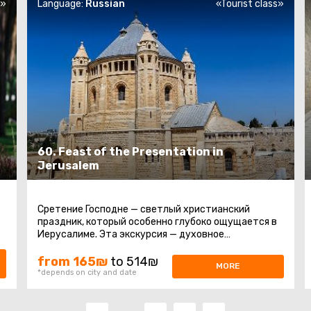
s»
Language:
Russian
«Tourist class»
60. Feast of the Presentation in
Jerusalem
Сретение Господне — светлый христианский
праздник, который особенно глубоко ощущается в
Иерусалиме. Эта экскурсия — духовное
путешествие по главным святыням города ...
from 165₪
to 514₪
MORE
*depends on city and date