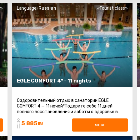
s»
Language:
Russian
«Tourist class»
EGLE COMFORT 4* - 11 nights
Оздоровительный отдых в санатории EGLE
COMFORT 4 — 11 ночей*Подарите себе 11 дней
полного восстановления и заботы о здоровье в
одном из лучших санаториев Литвы — EGLE
5 885₪
COMFORT 4*. Мы ...
MORE