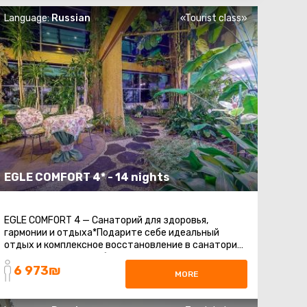
Language:
Russian
«Tourist class»
EGLE COMFORT 4* - 14 nights
EGLE COMFORT 4 — Санаторий для здоровья,
гармонии и отдыха*Подарите себе идеальный
отдых и комплексное восстановление в санатории
EGLE COMFORT 4*. Выберите одну из трех программ
6 973₪
...
MORE