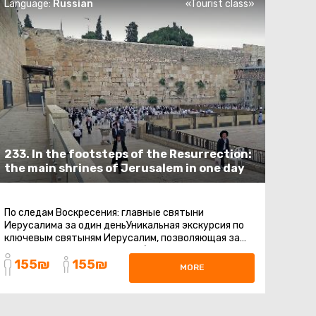
Language:
Russian
«Tourist class»
233. In the footsteps of the Resurrection:
the main shrines of Jerusalem in one day
По следам Воскресения: главные святыни
Иерусалима за один деньУникальная экскурсия по
ключевым святыням Иерусалим, позволяющая за
один день прикоснуться к событиям ...
155₪
155₪
MORE