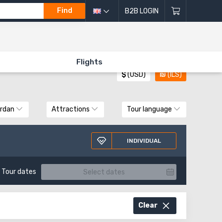
Find
B2B LOGIN
All directions of excursions
Flights
$
(USD)
₪
(ILS)
rdan
Attractions
Tour language
INDIVIDUAL
Tour dates
Clear