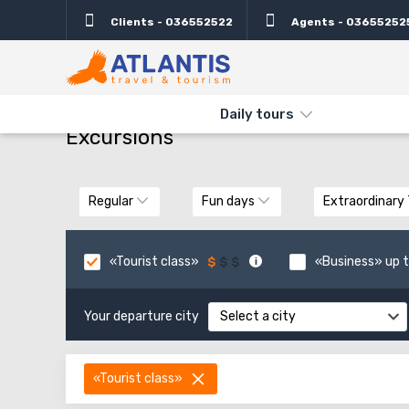
Clients - 036552522
Agents - 03655252
THE MAIN
TYPES AND DIRECTIONS
DAILY TOURS
Daily tours
Excursions
Regular
Fun days
Extraordinary
«Tourist class»
«Business» up t
Your departure city
Select a city
«Tourist class»