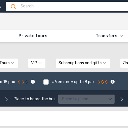
5
Private tours
Transfers
 Tours
VIP
Subscriptions and gifts
Jo
o 18 pax
«Premium» up to 8 pax
Place to board the bus
Select a place