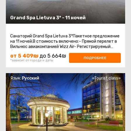
Grand Spa Lietuva 3* - 11 ночей
Санаторий Grand Spa Lietuva 3*Пакетное предложение
на 11 ночей.В стоимость включено:- Прямой перелет в
Вильнюс авиакомпанией Wizz Air- Регистрируемый
багаж 20 кг + ручная кладь- Бесплатная ...
от 5 409₪
до 5 664₪
ПОДРОБНЕЕ
*зависит от города и даты
Язык:
Русский
«Tourist class»