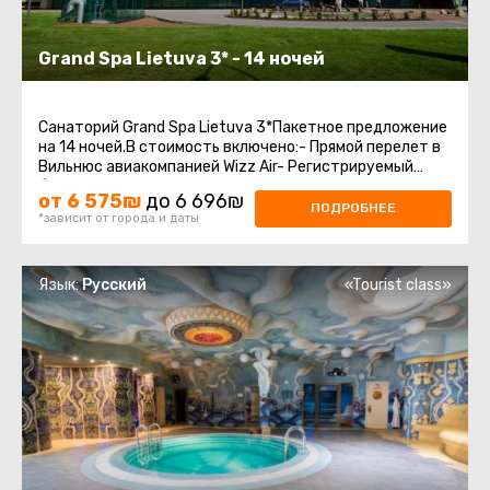
Grand Spa Lietuva 3* - 14 ночей
Санаторий Grand Spa Lietuva 3*Пакетное предложение
на 14 ночей.В стоимость включено:- Прямой перелет в
Вильнюс авиакомпанией Wizz Air- Регистрируемый
багаж 20 кг + ручная кладь- Бесплатная ...
от 6 575₪
до 6 696₪
ПОДРОБНЕЕ
*зависит от города и даты
Язык:
Русский
«Tourist class»