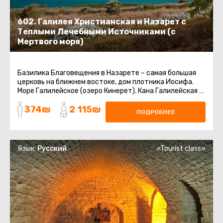
602. Галилея Христианская и Назарет с
Теплыми Лечебными Источниками (с
Мертвого моря)
Базилика Благовещения в Назарете – самая большая
церковь на ближнем востоке, дом плотника Иосифа.
Море Галилейское (озеро Кинерет). Кана Галилейская –
Церковь ...
374₪
2 115₪
ПОДРОБНЕЕ
Язык:
Русский
«Tourist class»