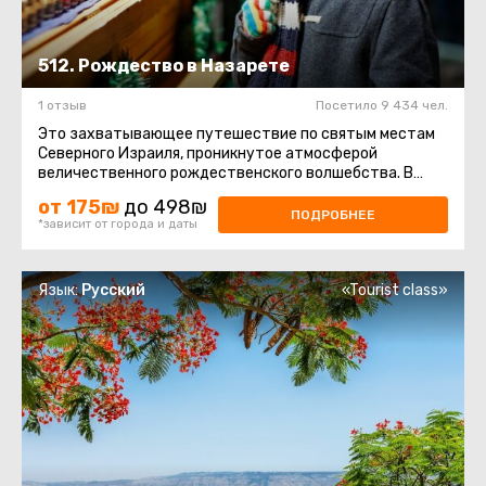
512. Рождество в Назарете
1 отзыв
Посетило 9 434 чел.
Это захватывающее путешествие по святым местам
Северного Израиля, проникнутое атмосферой
величественного рождественского волшебства. В
течение дня вы посетите несколько ...
от 175₪
до 498₪
ПОДРОБНЕЕ
*зависит от города и даты
Язык:
Русский
«Tourist class»