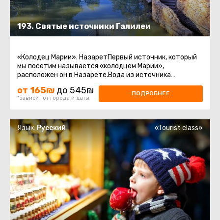
193. Святые источники Галилеи
«Колодец Марии». НазаретПервый источник, который
мы посетим называется «колодцем Марии»,
расположен он в Назарете.Вода из источника
считается священной у христиан.Храм ...
от 165₪
до 545₪
ПОДРОБНЕЕ
*зависит от города и даты
Язык:
Русский
«Tourist class»