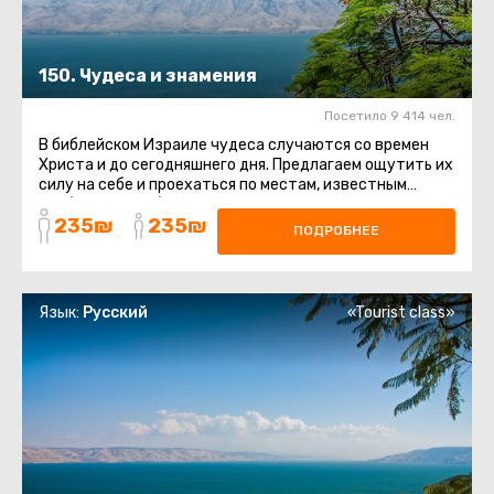
150. Чудеса и знамения
Посетило 9 414 чел.
В библейском Израиле чудеса случаются со времен
Христа и до сегодняшнего дня. Предлагаем ощутить их
силу на себе и проехаться по местам, известным
необычными событиями ...
235₪
235₪
ПОДРОБНЕЕ
Язык:
Русский
«Tourist class»