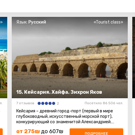
s»
Язык:
Русский
«Tourist class»
15. Кейсария. Хайфа. Зихрон Яков
л.
7 отзывов
Посетило 86 506 чел.
2
а
Кейсария – древний город-порт (первый в мире
глубоководный, искусственный морской порт),
конкурирующий со знаменитой Александрией.
Кейсария была построена царем Иродом ...
от 275₪
до 607₪
ПОДРОБНЕЕ