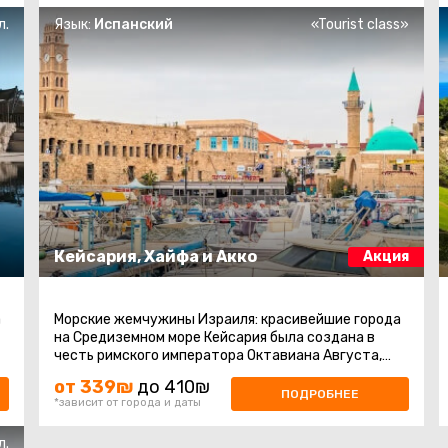
л.
Язык:
Испанский
«Tourist class»
Кейсария, Хайфа и Акко
Акция
а
Морские жемчужины Израиля: красивейшие города
на Средиземном море Кейсария была создана в
честь римского императора Октавиана Августа,
известного как кесарь, еще в ...
от 339₪
до 410₪
ПОДРОБНЕЕ
*зависит от города и даты
л.