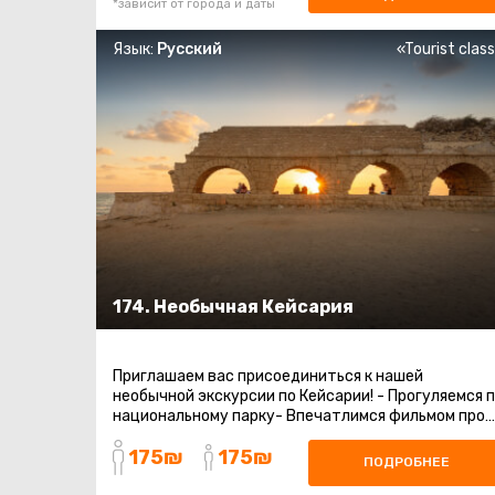
*зависит от города и даты
Язык:
Русский
«Tourist clas
174. Необычная Кейсария
Приглашаем вас присоединиться к нашей
необычной экскурсии по Кейсарии! - Прогуляемся 
национальному парку- Впечатлимся фильмом про
Кейсарию- Посетим новый музей ...
175₪
175₪
ПОДРОБНЕЕ