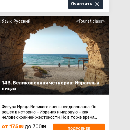
Очистить
Язык:
Русский
«Tourist class»
143. Великолепная четверка: Израиль в
лицах
Фигура Ирода Великого очень неоднозначна. Он
вошел в историю – Израиля и мировую – как
человек крайней жестокости. Но в то же время
очень многое сделал для страны ...
от 175₪
до 700₪
ПОДРОБНЕЕ