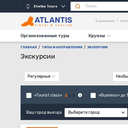
Etelka Tours
О компании
Кон
Организованные туры
Круизы
ГЛАВНАЯ
ТИПЫ И НАПРАВЛЕНИЯ
ЭКСКУРСИИ
Экскурсии
Регулярные
Необ
«Tourist class»
«Business» до 1
Ваш город выезда
Выберите город