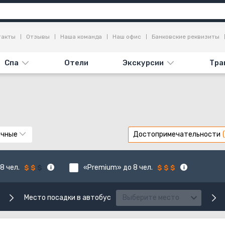
такты
Отзывы
Наша команда
Наш офис
Банковские реквизиты
Спа
Отели
Экскурсии
Тра
ычные
Достопримечательности
8 чел.
«Premium» до 8 чел.
Место посадки в автобус
Выберите место