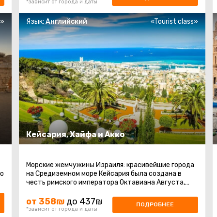
*зависит от города и даты
s»
Язык:
Английский
«Tourist class»
Кейсария, Хайфа и Акко
Морские жемчужины Израиля: красивейшие города
по
на Средиземном море Кейсария была создана в
честь римского императора Октавиана Августа,
известного как кесарь, еще в ...
от 358₪
до 437₪
ПОДРОБНЕЕ
*зависит от города и даты