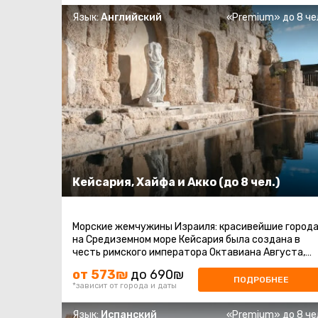
Язык:
Английский
«Premium» до 8 че
Кейсария, Хайфа и Акко (до 8 чел.)
Морские жемчужины Израиля: красивейшие город
на Средиземном море Кейсария была создана в
честь римского императора Октавиана Августа,
известного как кесарь, еще в ...
от 573₪
до 690₪
ПОДРОБНЕЕ
*зависит от города и даты
Язык:
Испанский
«Premium» до 8 че