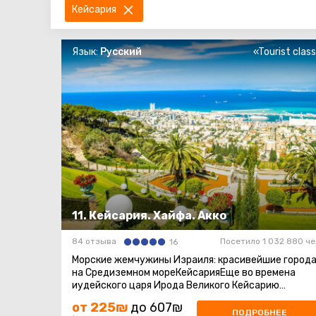
Кейсария
Язык:
Русский
«Tourist clas
11. Кейсария. Хайфа. Акко
84 отзыва
Посетило 1 032 880 че
16
Морские жемчужины Израиля: красивейшие город
на Средиземном мореКейсарияЕще во времена
иудейского царя Ирода Великого Кейсарию
построили в честь римского императора ...
от 225₪
до 607₪
ПОДРОБНЕЕ