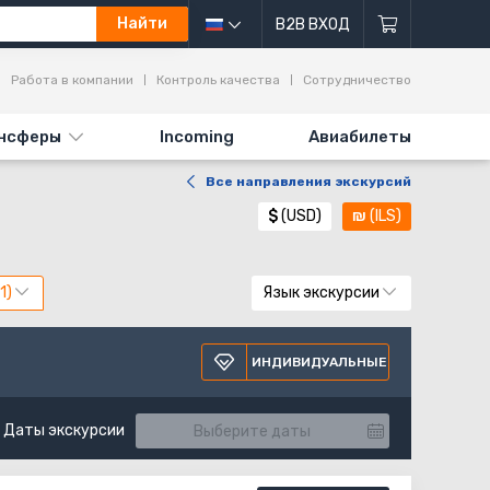
Найти
B2B ВХОД
Работа в компании
Контроль качества
Сотрудничество
нсферы
Incoming
Авиабилеты
Все направления экскурсий
$
(USD)
₪
(ILS)
Язык экскурсии
ИНДИВИДУАЛЬНЫЕ
Даты экскурсии