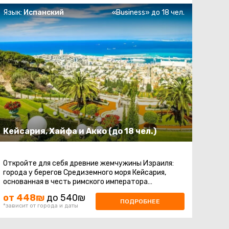
Язык:
Испанский
«Business» до 18 чел.
Кейсария, Хайфа и Акко (до 18 чел.)
Откройте для себя древние жемчужины Израиля:
города у берегов Средиземного моря Кейсария,
основанная в честь римского императора
Октавиана Августа, известного как ...
от 448₪
до 540₪
ПОДРОБНЕЕ
*зависит от города и даты