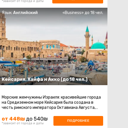
*зависит от города и даты
Язык:
Английский
«Business» до 18 чел.
Кейсария, Хайфа и Акко (до 18 чел.)
Морские жемчужины Израиля: красивейшие города
на Средиземном море Кейсария была создана в
честь римского императора Октавиана Августа,
известного как кесарь, еще в ...
от 448₪
до 540₪
ПОДРОБНЕЕ
*зависит от города и даты