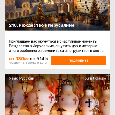
210. Рождество в Иерусалиме
Приглашаем вас окунуться в счастливые моменты
Рождества в Иерусалиме, ощутить дух и историю
этого особенного времени года и погрузиться в свет и
мир этих священных ...
от 130₪
до 514₪
ПОДРОБНЕЕ
*зависит от города и даты
Язык:
Русский
«Tourist class»