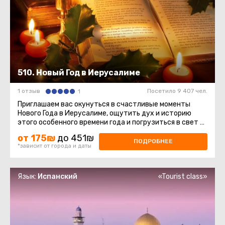
510. Новый Год в Иерусалиме
1 отзыв
Посетило 9 407 чел.
1
Приглашаем вас окунуться в счастливые моменты
Нового Года в Иерусалиме, ощутить дух и историю
этого особенного времени года и погрузиться в свет и
мир этих священных ...
от 175₪
до 451₪
ПОДРОБНЕЕ
*зависит от города и даты
Язык:
Испанский
«Tourist class»