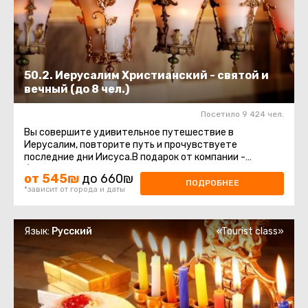
50.2. Иерусалим Христианский - святой и
вечный (до 8 чел.)
Посетило 9 424 чел.
Вы совершите удивительное путешествие в
Иерусалим, повторите путь и прочувствуете
последние дни Иисуса.В подарок от компании -
бутылочка воды и сувенир! Маршрут начнется ...
от 545₪
до 660₪
ПОДРОБНЕЕ
*зависит от города и даты
Язык:
Русский
«Tourist class»