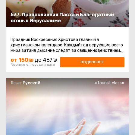
537. Православная Пасха и Благодатный
огонь в Иерусалиме
Праздник Воскресения Христова главный в
христианском календаре. Каждый год верующие всего
мира затаив дыхание следят за священнодействием,
происходящим в Храме Гроба ...
от 150₪
до 467₪
ПОДРОБНЕЕ
*зависит от города и даты
Язык:
Русский
«Tourist class»