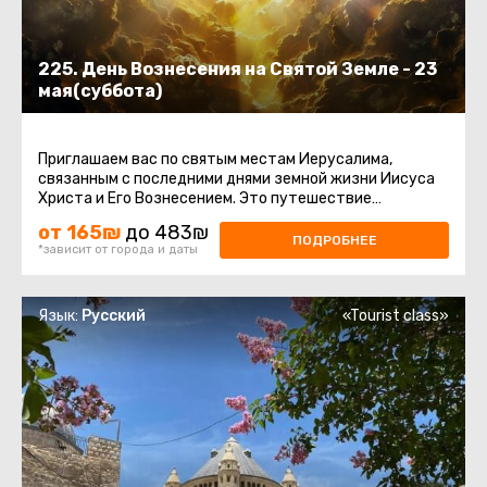
225. День Вознесения на Святой Земле - 23
мая(суббота)
Приглашаем вас по святым местам Иерусалима,
связанным с последними днями земной жизни Иисуса
Христа и Его Вознесением. Это путешествие
наполнено духовным смыслом ...
от 165₪
до 483₪
ПОДРОБНЕЕ
*зависит от города и даты
Язык:
Русский
«Tourist class»