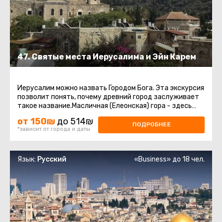
47. Святые места Иерусалима и Эйн Карем
Иерусалим можно назвать Городом Бога. Эта экскурсия
позволит понять, почему древний город заслуживает
такое название.Масличная (Елеонская) гора - здесь
нас ждёт восхитительный ...
от 150₪
до 514₪
ПОДРОБНЕЕ
*зависит от города и даты
Язык:
Русский
«Business» до 18 чел.