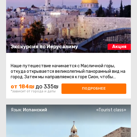
Экскурсия по Иерусалиму
Акция
Наше путешествие начинается с Масличной горы,
откуда открывается великолепный панорамный вид на
город. Затем мы направляемся к горе Сион, чтобы
посетить такие исторические ...
от 184₪
до 335₪
ПОДРОБНЕЕ
*зависит от города и даты
Язык:
Испанский
«Tourist class»