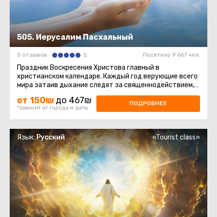
505. Иерусалим Пасхальный
5 отзывов
Посетило 9 667 чел.
5
Праздник Воскресения Христова главный в
христианском календаре. Каждый год верующие всего
мира затаив дыхание следят за священнодействием,
происходящим в Храме Гроба ...
от 150₪
до 467₪
ПОДРОБНЕЕ
*зависит от города и даты
Язык:
Русский
«Tourist class»