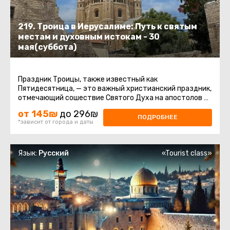
219. Троица в Иерусалиме: Путь к святым
местам и духовным истокам - 30
мая(суббота)
Праздник Троицы, также известный как
Пятидесятница, — это важный христианский праздник,
отмечающий сошествие Святого Духа на апостолов и
других последователей Иисуса ...
от 145₪
до 296₪
ПОДРОБНЕЕ
*зависит от города и даты
Язык:
Русский
«Tourist class»