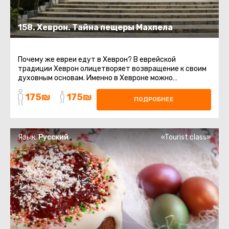
158. Хеврон. Тайна пещеры Махпела
Почему же евреи едут в Хеврон? В еврейской
традиции Хеврон олицетворяет возвращение к своим
духовным основам. Именно в Хевроне можно
почувствовать связь с Праотцами ...
175₪
175₪
ПОДРОБНЕЕ
Язык:
Русский
«Tourist class»