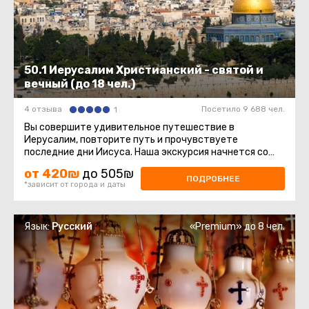
50.1 Иерусалим Христианский - святой и
вечный (до 18 чел.)
4 отзыва
Посетило 9 688 чел.
1
Вы совершите удивительное путешествие в
Иерусалим, повторите путь и прочувствуете
последние дни Иисуса. Наша экскурсия начнется со
смотровой площадки Маслиничной ...
от 420₪
до 505₪
ПОДРОБНЕЕ
*зависит от города и даты
Язык:
Русский
«Premium» до 8 чел.