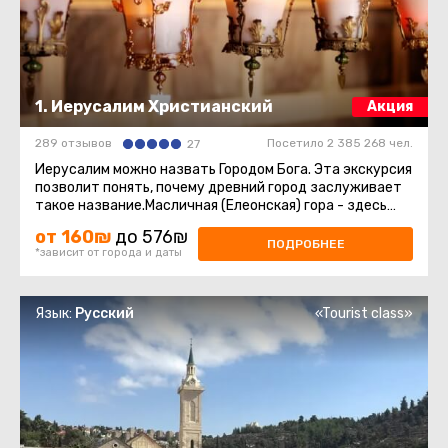
1. Иерусалим Христианский
Акция
289 отзывов
Посетило 2 385 268 чел.
27
Иерусалим можно назвать Городом Бога. Эта экскурсия
позволит понять, почему древний город заслуживает
такое название.Масличная (Елеонская) гора - здесь
нас ждёт восхитительный ...
от 160₪
до 576₪
ПОДРОБНЕЕ
*зависит от города и даты
Язык:
Русский
«Tourist class»