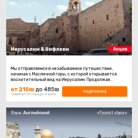
Иерусалим & Вифлеем
Акция
Мы отправляемся в незабываемое путешествие,
начиная с Масличной горы, с которой открывается
восхитительный вид на Иерусалим. Продолжая
восхождение на гору Сион, мы ...
от 215₪
до 485₪
ПОДРОБНЕЕ
*зависит от города и даты
Язык:
Английский
«Tourist class»