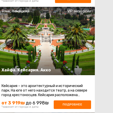
*зависит от города и даты
Язык:
Немецкий
VIP экскурсии
Хайфа. Кейсария. Акко
Кейсария – это архитектурный и исторический
парк. На юге от него находится театр, а на севере
город крестоносцев. Кейсария расположена
посередине на берегу Средиземного ...
от 3 919₪
до 6 998₪
ПОДРОБНЕЕ
*зависит от города и даты