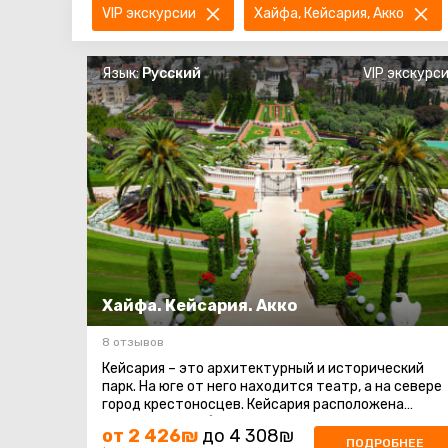
VIP экскурсии
Хайфа, Кейсария, Акко
Язык:
Русский
VIP экскурс
Хайфа. Кейсария. Акко
8 отзывов
Кейсария – это архитектурный и исторический
парк. На юге от него находится театр, а на севере
город крестоносцев. Кейсария расположена
посередине на берегу Средиземного ...
от 2 426₪
до 4 308₪
ПОДРОБНЕЕ