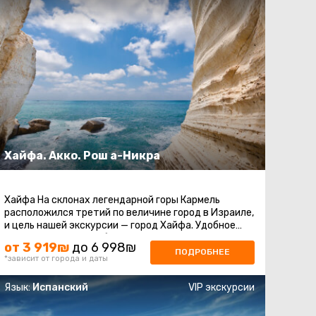
Хайфа. Акко. Рош а-Никра
Хайфа На склонах легендарной горы Кармель
расположился третий по величине город в Израиле,
и цель нашей экскурсии — город Хайфа. Удобное
местоположение на берегу ...
от 3 919₪
до 6 998₪
ПОДРОБНЕЕ
*зависит от города и даты
Язык:
Испанский
VIP экскурсии