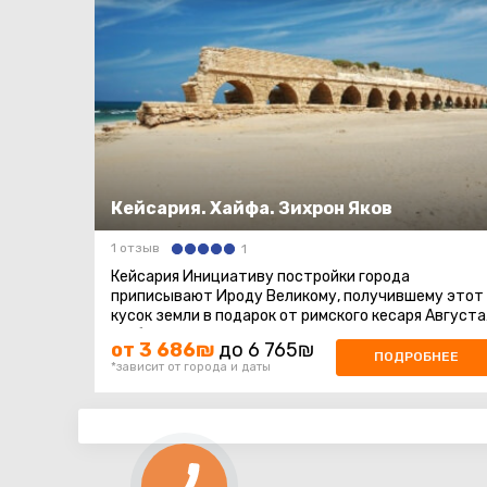
Кейсария. Хайфа. Зихрон Яков
1 отзыв
1
Кейсария Инициативу постройки города
приписывают Ироду Великому, получившему этот
кусок земли в подарок от римского кесаря Августа
и в благодарность за дар назвавшего ...
от 3 686₪
до 6 765₪
ПОДРОБНЕЕ
*зависит от города и даты