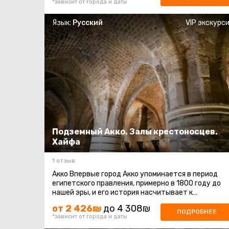
*зависит от города и даты
Язык:
Русский
VIP экскурс
Подземный Акко. Залы крестоносцев.
Хайфа
1 отзыв
Акко Впервые город Акко упоминается в период
египетского правления, примерно в 1800 году до
нашей эры, и его история насчитывает к
сегодняшнему дню почти 4 тысячи лет ...
от 2 426₪
до 4 308₪
ПОДРОБНЕЕ
*зависит от города и даты