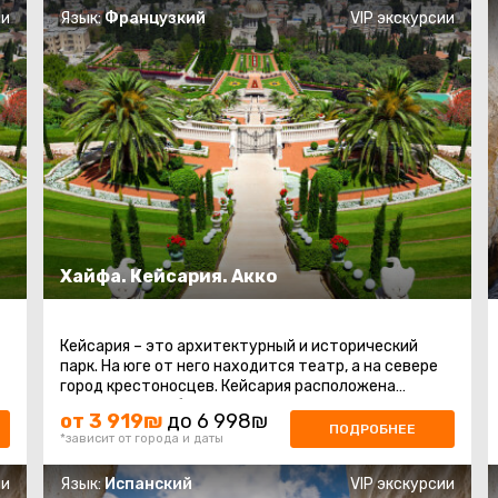
ии
Язык:
Французкий
VIP экскурсии
Хайфа. Кейсария. Акко
Кейсария – это архитектурный и исторический
парк. На юге от него находится театр, а на севере
город крестоносцев. Кейсария расположена
посередине на берегу Средиземного ...
от 3 919₪
до 6 998₪
ПОДРОБНЕЕ
*зависит от города и даты
ии
Язык:
Испанский
VIP экскурсии