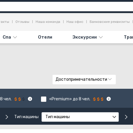
такты
Отзывы
Наша команда
Наш офис
Банковские реквизиты
Спа
Отели
Экскурсии
Тра
Достопримечательности
8 чел.
«Premium» до 8 чел.
Тип машины
Тип машины