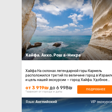
Хайфа. Акко. Рош а-Никра
Хайфа На склонах легендарной горы Кармель
расположился третий по величине город в Израил
и цель нашей экскурсии — город Хайфа. Удобное
местоположение на берегу ...
от 3 919₪
до 6 998₪
ПОДРОБНЕЕ
*зависит от города и даты
Язык:
Английский
VIP экскурс