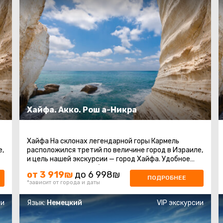
Хайфа. Акко. Рош а-Никра
Хайфа На склонах легендарной горы Кармель
е,
расположился третий по величине город в Израиле,
и цель нашей экскурсии — город Хайфа. Удобное
местоположение на берегу ...
от 3 919₪
до 6 998₪
ПОДРОБНЕЕ
*зависит от города и даты
ии
Язык:
Немецкий
VIP экскурсии