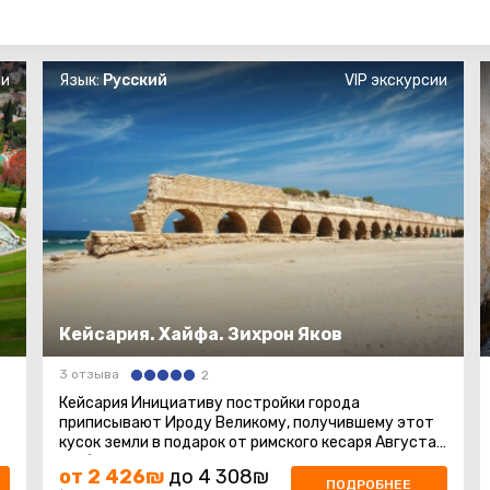
ии
Язык:
Русский
VIP экскурсии
Кейсария. Хайфа. Зихрон Яков
3 отзыва
2
Кейсария Инициативу постройки города
приписывают Ироду Великому, получившему этот
кусок земли в подарок от римского кесаря Августа,
и в благодарность за дар назвавшего ...
от 2 426₪
до 4 308₪
ПОДРОБНЕЕ