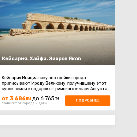
Кейсария. Хайфа. Зихрон Яков
Кейсария Инициативу постройки города
приписывают Ироду Великому, получившему этот
кусок земли в подарок от римского кесаря Августа,
и в благодарность за дар назвавшего ...
от 3 686₪
до 6 765₪
ПОДРОБНЕЕ
*зависит от города и даты