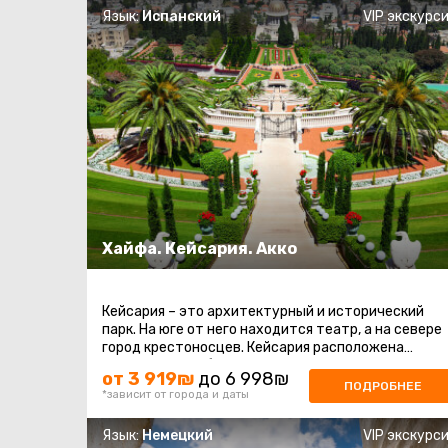
Язык:
Испанский
VIP экскурс
Хайфа. Кейсария. Акко
Кейсария – это архитектурный и исторический
парк. На юге от него находится театр, а на севере
город крестоносцев. Кейсария расположена
посередине на берегу Средиземного ...
от 3 919₪
до 6 998₪
ПОДРОБНЕЕ
*зависит от города и даты
Язык:
Немецкий
VIP экскурс