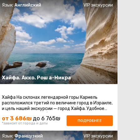
Язык:
Английский
VIP экскурсии
Хайфа. Акко. Рош а-Никра
Хайфа На склонах легендарной горы Кармель
расположился третий по величине город в Израиле,
и цель нашей экскурсии — город Хайфа. Удобное
местоположение на берегу ...
от 3 686₪
до 6 765₪
ПОДРОБНЕЕ
*зависит от города и даты
Язык:
Французкий
VIP экскурсии