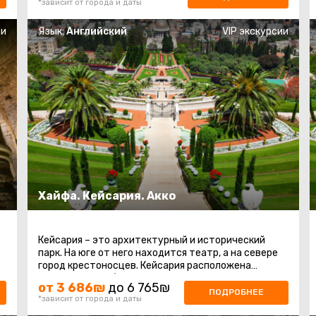
*зависит от города и даты
ии
Язык:
Английский
VIP экскурсии
Хайфа. Кейсария. Акко
Кейсария – это архитектурный и исторический
парк. На юге от него находится театр, а на севере
город крестоносцев. Кейсария расположена
посередине на берегу Средиземного ...
от 3 686₪
до 6 765₪
ПОДРОБНЕЕ
*зависит от города и даты