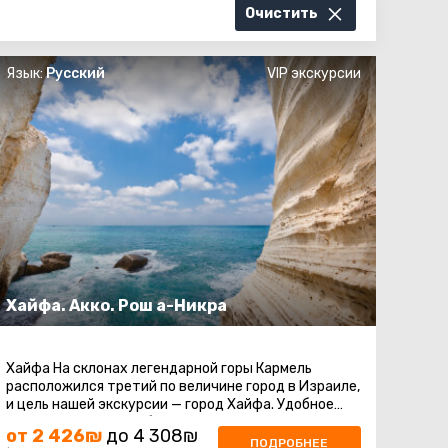
Очистить
Язык:
Русский
VIP экскурсии
Хайфа. Акко. Рош а-Никра
Хайфа На склонах легендарной горы Кармель
расположился третий по величине город в Израиле,
и цель нашей экскурсии — город Хайфа. Удобное
местоположение на берегу ...
от 2 426₪
до 4 308₪
ПОДРОБНЕЕ