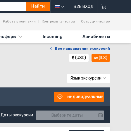
Найти
B2B ВХОД
Работа в компании
Контроль качества
Сотрудничество
нсферы
Incoming
Авиабилеты
Все направления экскурсий
$
(USD)
₪
(ILS)
Язык экскурсии
ИНДИВИДУАЛЬНЫЕ
Даты экскурсии