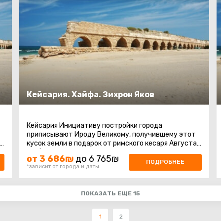
Кейсария. Хайфа. Зихрон Яков
Кейсария Инициативу постройки города
приписывают Ироду Великому, получившему этот
,
кусок земли в подарок от римского кесаря Августа,
и в благодарность за дар назвавшего ...
от 3 686₪
до 6 765₪
ПОДРОБНЕЕ
*зависит от города и даты
ПОКАЗАТЬ ЕЩЕ 15
1
2