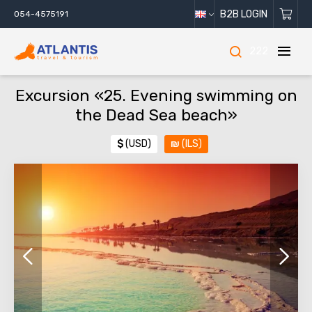
B2B LOGIN
054-4575191
222
Excursion «25. Evening swimming on
the Dead Sea beach»
$
(USD)
₪
(ILS)