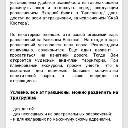
установлены удобные скамейки, а на газонах можно
раскинуть плед и отдохнуть перед следующим
развлечением. Входной билет в "Суперленд" дает
доступ ко всем аттракционам, за исключением "Скай
Костера".
По некоторым оценкам, это самый огромный парк
развлечений на Ближнем Востоке.
На входе в парк
развлечений установлен план парка. Рекомендуем
изначально, ознакомится. Еще один вариант –
прокатиться на канатной дороге. Тогда Вам
откроется чудесный вид-план территории.
При
планировании экскурсии, просим учесть, что в
выходные дни возможно большое количество
посетителей парка, а также очереди на
аттракционы.
Условно, все аттракционы, можно разделить на
три группы:
- для детей;
- для неспешных и не экстремальных развлечений;
- и для желающих по максимуму сжечь адреналин.