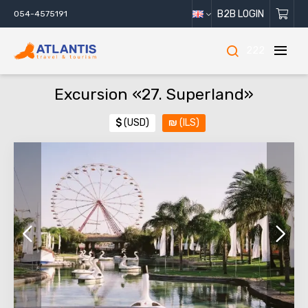
B2B LOGIN
054-4575191
222
Excursion «27. Superland»
$
(USD)
₪
(ILS)