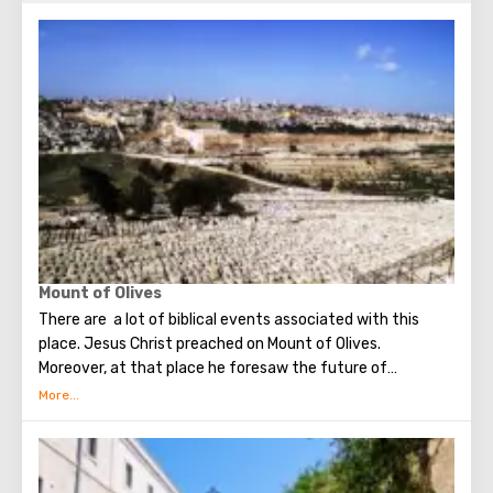
Mount of Olives
There are a lot of biblical events associated with this
place. Jesus Christ preached on Mount of Olives.
Moreover, at that place he foresaw the future of
Jerusalem and the destruction of the Temple, prayed in
the olive grove of Gethsemane, was arrested due to the
betrayal of one of his apostles - Judah. Also, in ancient
times, the prophet Zechariah made a prediction about the
end of the world. According to that predicition, Mount of