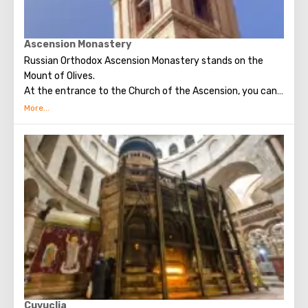
are mosaics that depict the prayer of Christ, the kiss of
Judas and the subsequent capture of Jesus.
Ascension Monastery
Russian Orthodox Ascension Monastery stands on the
Mount of Olives.
At the entrance to the Church of the Ascension, you can
see the most important shrine of this place - the stone of
the Virgin (it is believed that standing on it Virgin watched
the Ascension of the Lord).
Located in the monastery, the bell tower of John the
Baptist (sixty-four meters in height) has an observation
deck. Climbing up the many steps to the top of the bell
tower, the gaze offers a breathtaking view of Jerusalem.
This bell tower is the highest point of the Mount of Olives.
Back in the twentieth century, archaeologists during
excavations in the monastery discovered mosaics,
various utensils, as well as a bust of Herod the Great. The
monastery is interesting for tourists as a historical,
religious and archaeological site.
Cuvuclia