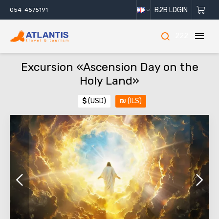
B2B LOGIN
054-4575191
222
Excursion «Ascension Day on the
Holy Land»
$
(USD)
₪
(ILS)