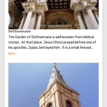
Gethsemane
The Garden of Gethsemane is well knowen from biblical
stories. At that place Jesus Christ prayed before one of
his apostles, Judas, betrayed him. It is a small fenced
garden with olive trees, which, suggested to be dumb as a
witnesses of events unfolding on the night after the Last
Supper. On the territory of the garden was built the
Church of All Nations at the beginning of the 20th
century. When it began to be erected, the ruins of the
Byzantine church and the chapel of the crusaders were
found in that place. The church got its name for the
reason that 12 Catholic communities from around the
world donated money for its construction. His main shrine
is the stone on which Jesus prayed that terrible night.
There are no statues in the church, no daylight. But there