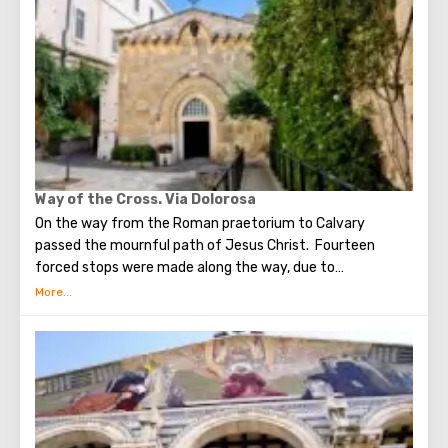
Olives will split into two parts, and then the resurrection
of the dead will begin. On the western slope of the
mountain is a Jewish cemetery, where the son of King
David Absalom was once buried, and now prominent
statesmen of Israel are buried there.
Way of the Cross. Via Dolorosa
On the way from the Roman praetorium to Calvary
passed the mournful path of Jesus Christ. Fourteen
forced stops were made along the way, due to
circumstances stopping the sad procession, now called
stations. Small churches or chapels were built on the site
of the first ten stations. The remaining four can be seen in
the Church of the Holy Sepulcher. Having walked along the
Way of the Cross, you can see and feel what Jesus had to
endure.(In the excursion you will visit the last 5 points)