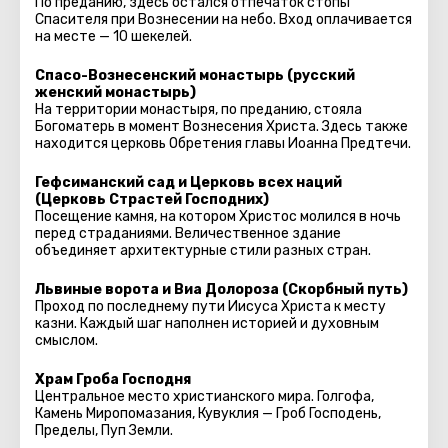
По преданию, здесь остался отпечаток стопы
Спасителя при Вознесении на небо. Вход оплачивается
на месте — 10 шекелей.
Спасо-Вознесенский монастырь (русский
женский монастырь)
На территории монастыря, по преданию, стояла
Богоматерь в момент Вознесения Христа. Здесь также
находится церковь Обретения главы Иоанна Предтечи.
Гефсиманский сад и Церковь всех наций
(Церковь Страстей Господних)
Посещение камня, на котором Христос молился в ночь
перед страданиями. Величественное здание
объединяет архитектурные стили разных стран.
Львиные ворота и Виа Долороза (Скорбный путь)
Проход по последнему пути Иисуса Христа к месту
казни. Каждый шаг наполнен историей и духовным
смыслом.
Храм Гроба Господня
Центральное место христианского мира. Голгофа,
Камень Миропомазания, Кувуклия — Гроб Господень,
Пределы, Пуп Земли.