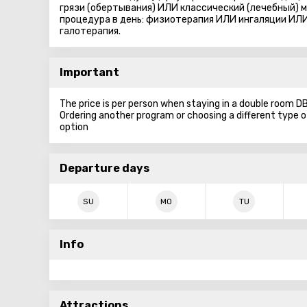
грязи (обертывания) ИЛИ классический (лечебный) ма
процедура в день: физиотерапия ИЛИ ингаляции ИЛИ
галотерапия.
Important
The price is per person when staying in a double room
Ordering another program or choosing a different type
option
Departure days
SU
MO
TU
Info
Attractions