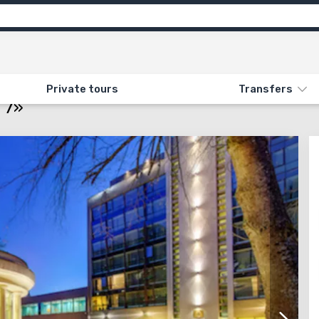
Attractions
Feedback
N «GRAND SPA LIETUVA 3* - 7»
Private tours
Transfers
 7»