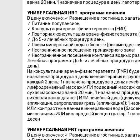
ванна 20 мин. 1 назначена процедура в день: галоте
УНИВЕРСАЛЬНАЯ HBT программа лечения
В цену включено: ✓ Размещение в гостинице, халаты 
✓ Питание: полупансион;
✓ Консультация врача-физиотерапевта (FMR);
✓ Повторная консультация врача-физиотерапевта (
✓ До 5-и лечебных процедур в день;
✓ Приём минеральной воды в бювете (рекомендуется 
✓ Неограниченное посещение тренажёрного зала;
✓ Неограниченное посещение комплекса водных разв
Лечебная программа: До 5-и лечебных процедур в де
день).
На консультации врача-физиотерапевта (FMR) будет
назначена процедура в день: кинезитерапия в группе
каждый 2 день; 1 назначена процедура в день: лече
лимфодренажный массаж ИЛИ подводный массаж каж
сухая массажная ванна 20 мин.; 1 назначена процеду
вихревая ванна для ног) ИЛИ лечебный душ (циркуля
аппликация, сапропелевая грязь (аппликация)); 1 н
ИЛИ контрастные ванны в минеральной воде (бассе
микроклизмa ИЛИ кислородный концентратор; 1 наз
десен
УНИВЕРСАЛЬНАЯ FBT программа лечения
В цену включено: ✓ Размещение в гостинице, халаты 