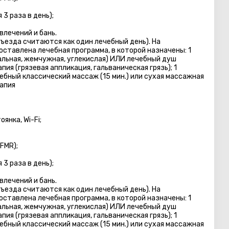
3 раза в день);
лечений и бань.
тъезда считаются как один лечебный день). На
ставлена лечебная программа, в которой назначены: 1
альная, жемчужная, углекислая) ИЛИ лечебный душ
ия (грязевая аппликация, гальваническая грязь); 1
ебный классический массаж (15 мин.) или сухая массажная
рапия
янка, Wi-Fi;
FMR);
3 раза в день);
лечений и бань.
тъезда считаются как один лечебный день). На
ставлена лечебная программа, в которой назначены: 1
альная, жемчужная, углекислая) ИЛИ лечебный душ
ия (грязевая аппликация, гальваническая грязь); 1
ебный классический массаж (15 мин.) или сухая массажная