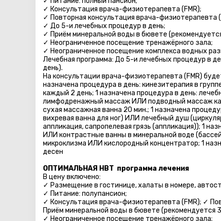
✓ Питание: полный пансион;
✓ Консультация врача-физиотерапевта (FMR);
✓ Повторная консультация врача-физиотерапевта (
✓ До 5-и лечебных процедур в день;
✓ Приём минеральной воды в бювете (рекомендуется 
✓ Неограниченное посещение тренажёрного зала;
✓ Неограниченное посещение комплекса водных разв
Лечебная программа: До 5-и лечебных процедур в де
день).
На консультации врача-физиотерапевта (FMR) будет
назначена процедура в день: кинезитерапия в группе
каждый 2 день; 1 назначена процедура в день: лече
лимфодренажный массаж ИЛИ подводный массаж каж
сухая массажная ванна 20 мин.; 1 назначена процеду
вихревая ванна для ног) ИЛИ лечебный душ (циркуля
аппликация, сапропелевая грязь (аппликация)); 1 н
ИЛИ контрастные ванны в минеральной воде (бассе
микроклизмa ИЛИ кислородный концентратор; 1 наз
десен
ОПТИМАЛЬНАЯ HBT программа лечения
В цену включено:
✓ Размещение в гостинице, халаты в номере, автосто
✓ Питание: полупансион;
✓ Консультация врача-физиотерапевта (FMR); ✓ По
Приём минеральной воды в бювете (рекомендуется 3 
✓ Неограниченное посещение тренажёрного зала;