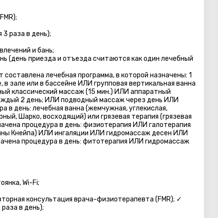
FMR);
3 раза в день);
лечений и бань;
нь (день приезда и отъезда считаются как один лечебный
 составлена лечебная программа, в которой назначены: 1
, в зале или в бассейне ИЛИ групповая вертикальная ванна
бный классический массаж (15 мин.) ИЛИ аппаратный
дый 2 день; ИЛИ подводный массаж через день ИЛИ
ра в день: лечебная ванна (жемчужная, углекислая,
рный, Шарко, восходящий) или грязевая терапия (грязевая
азначена процедура в день: физиотерапия ИЛИ галотерапия
йны Кнейпa) ИЛИ ингаляции ИЛИ гидромассаж десен ИЛИ
начена процедура в день: фитотерапия ИЛИ гидромассаж
янка, Wi-Fi;
вторная консультация врача-физиотерапевта (FMR); ✓
раза в день);