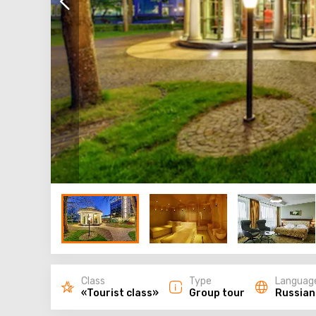
Class
Type
Languag
«Tourist class»
Group tour
Russian