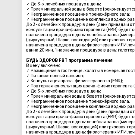
✓ До 3-х лечебных процедур в день;
✓ Прием минеральной воды в бювете (рекомендуется 
✓ Неограниченное посещение тренажёрного зала;
✓ Неограниченное посещение комплекса водных разв
До 3-х лечебных процедур в день (день приезда и о
консультации врача-физиотерапевта (FMR) будет со
назначена процедура в день: лечебная ванна (минер
(циркулярный, Шарко, восходящий) или грязевая терап
назначена процедура в день: физиотерапия ИЛИ леч
ванна 20 мин. 1 назначена процедура в день: галоте
БУДЬ ЗДОРОВ FBT программа лечения
В цену включено:
✓ Размещение в гостинице, халаты в номере, автосто
✓ Питание: полный пансион;
✓ Консультация врача-физиотерапевта (FMR);
✓ Повторная консультация врача-физиотерапевта (
✓ До 3-х лечебных процедур в день;
✓ Прием минеральной воды в бювете (рекомендуется 
✓ Неограниченное посещение тренажёрного зала;
✓ Неограниченное посещение комплекса водных разв
До 3-х лечебных процедур в день (день приезда и о
консультации врача-физиотерапевта (FMR) будет со
назначена процедура в день: лечебная ванна (минер
(циркулярный, Шарко, восходящий) или грязевая терап
назначена процедура в день: физиотерапия ИЛИ леч