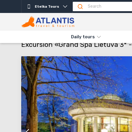
Etelka Tours
Description
Important
Departure days
Info
THE MAIN
TYPES AND DIRECTIONS
DAILY TOURS
EXCURSIO
Daily tours
Excursion «Grand Spa Lietuva 3* -