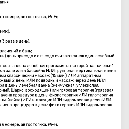
рапия
в номере, автостоянка, Wi-Fi;
FMR);
3 раза в день);
лечений и бань;
нь (день приезда и отъезда считаются как один лечебный
 составлена лечебная программа, в которой назначены: 1
, в зале или в бассейне ИЛИ групповая вертикальная ванна
бный классический массаж (15 мин.) ИЛИ аппаратный
дый 2 день; ИЛИ подводный массаж через день ИЛИ
ра в день: лечебная ванна (жемчужная, углекислая,
рный, Шарко, восходящий) или грязевая терапия (грязевая
азначена процедура в день: физиотерапия ИЛИ галотерапия
йны Кнейпa) ИЛИ ингаляции ИЛИ гидромассаж десен ИЛИ
начена процедура в день: фитотерапия ИЛИ гидромассаж
в номере, автостоянка, Wi-Fi;