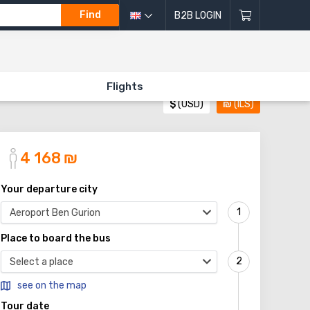
Find
B2B LOGIN
Flights
$
(USD)
₪
(ILS)
4 168
₪
Your departure city
Aeroport Ben Gurion
Place to board the bus
Select a place
see on the map
Tour date