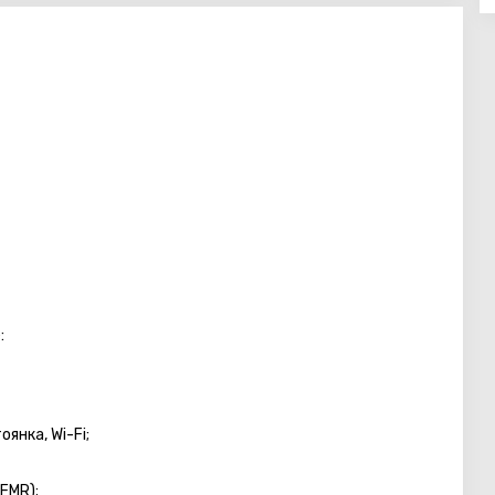
:
янка, Wi-Fi;
FMR);