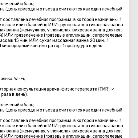
влечений и бань;
нь (день приезда и отъезда считаются как один лечебный
 составлена лечебная программа, в которой назначены: 1
е в зале или в бассейне ИЛИ групповая вертикальная ванна
ная ванна (жемчужная, углекислая, вихревая ванна для ног)
) ИЛИ грязелечение (грязевые аппликации, сапропелевые
ссаж 15 мин. ИЛИ сухая массажная ванна 20 мин.; 1
 кислородный концентратор; 1 процедура в день:
янка, Wi-Fi;
вторная консультация врача-физиотерапевта (FMR); ✓
раза в день);
влечений и бань;
нь (день приезда и отъезда считаются как один лечебный
 составлена лечебная программа, в которой назначены: 1
е в зале или в бассейне ИЛИ групповая вертикальная ванна
ная ванна (жемчужная, углекислая, вихревая ванна для ног)
) ИЛИ грязелечение (грязевые аппликации, сапропелевые