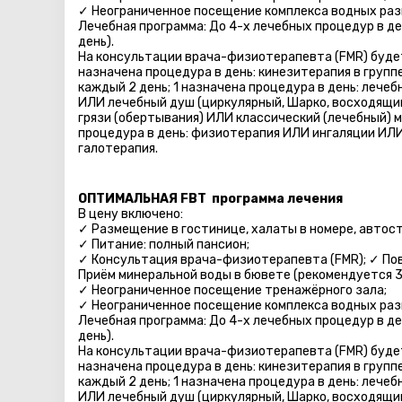
✓ Неограниченное посещение комплекса водных раз
Лечебная программа: До 4-х лечебных процедур в де
день).
На консультации врача-физиотерапевта (FMR) будет
назначена процедура в день: кинезитерапия в групп
каждый 2 день; 1 назначена процедура в день: лечеб
ИЛИ лечебный душ (циркулярный, Шарко, восходящий
грязи (обертывания) ИЛИ классический (лечебный) ма
процедура в день: физиотерапия ИЛИ ингаляции ИЛИ
галотерапия.
ОПТИМАЛЬНАЯ FBT программа лечения
В цену включено:
✓ Размещение в гостинице, халаты в номере, автосто
✓ Питание: полный пансион;
✓ Консультация врача-физиотерапевта (FMR); ✓ По
Приём минеральной воды в бювете (рекомендуется 3 
✓ Неограниченное посещение тренажёрного зала;
✓ Неограниченное посещение комплекса водных раз
Лечебная программа: До 4-х лечебных процедур в де
день).
На консультации врача-физиотерапевта (FMR) будет
назначена процедура в день: кинезитерапия в групп
каждый 2 день; 1 назначена процедура в день: лечеб
ИЛИ лечебный душ (циркулярный, Шарко, восходящий