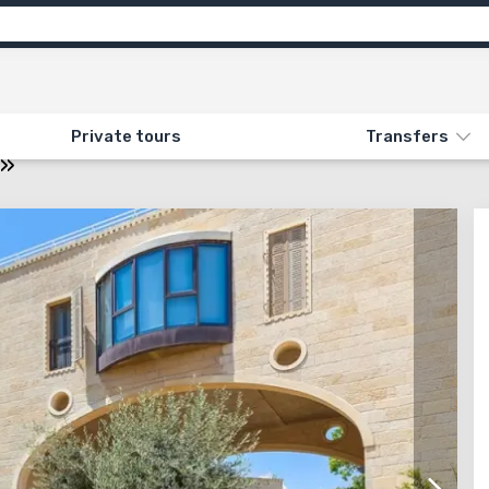
Attractions
Feedback
ON «151. MODERN JERUSALEM»
Private tours
Transfers
m»