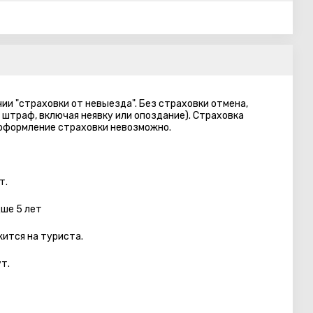
ии "страховки от невыезда". Без страховки отмена,
 штраф, включая неявку или опоздание). Страховка
 оформление страховки невозможно.
т.
дше 5 лет
ится на туриста.
т.