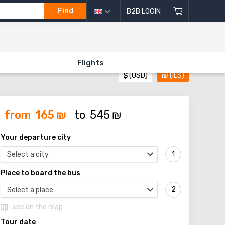
Find
B2B LOGIN
Flights
$
(USD)
₪
(ILS)
from
165
₪
to
545
₪
Your departure city
Select a city
Place to board the bus
Select a place
see on the map
Tour date