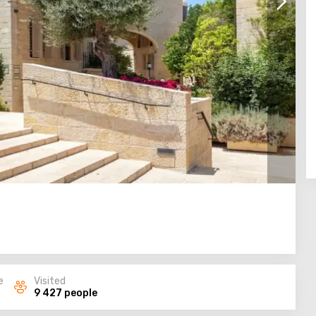
e
Visited
9 427 people