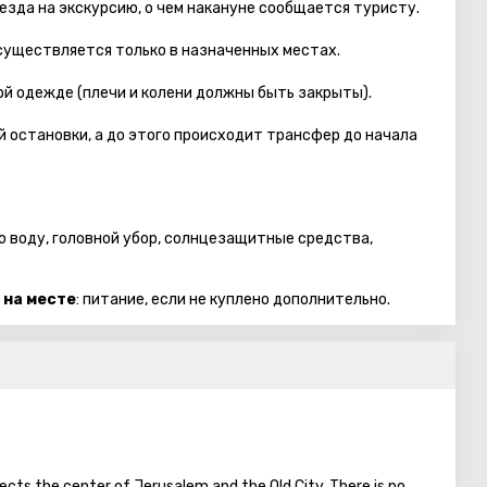
езда на экскурсию, о чем накануне сообщается туристу.
осуществляется только в назначенных местах.
й одежде (плечи и колени должны быть закрыты).
 остановки, а до этого происходит трансфер до начала
ую воду, головной убор, солнцезащитные средства,
 на месте
: питание, если не куплено дополнительно.
cts the center of Jerusalem and the Old City. There is no