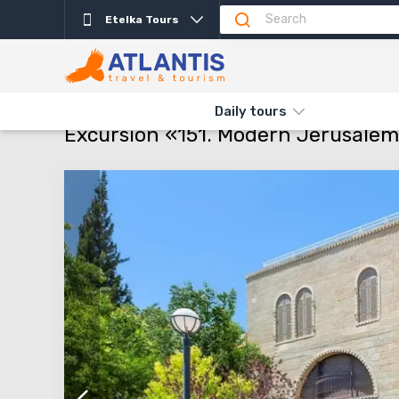
Etelka Tours
Description
Important
Departure days
Info
THE MAIN
TYPES AND DIRECTIONS
DAILY TOURS
EXCURSI
Daily tours
Excursion «151. Modern Jerusale