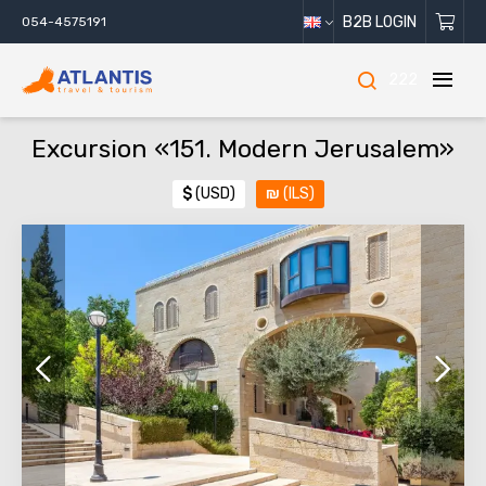
B2B LOGIN
054-4575191
222
Excursion «151. Modern Jerusalem»
$
(USD)
₪
(ILS)