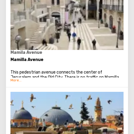
Mamila Avenue
Mamilla Avenue
This pedestrian avenue connects the center of
Jerusalem and the Old City. There is no traffic on Mamilla
Avenue; the street belongs entirely to pedestrians. If you
are planning shopping, or are going to relax in a restaurant
or cafe, do not hesitate - come here. Everything here is
maintained in the best European traditions. And in
contrast, the Old Town is visible in new colors - a
magnificent panorama opens up on it from the avenue.