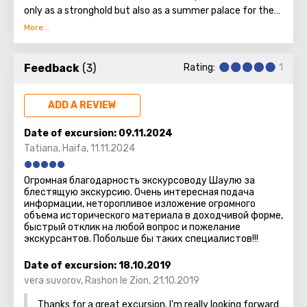
only as a stronghold but also as a summer palace for the
monarch and a "capital" of the district. Later, it became
the final resting place of the king and his monument.
Herod the Great was a prolific builder, but only Herodium
Feedback
(3)
Rating:
1
bears his name in its title.
ADD A REVIEW
Date of excursion:
09.11.2024
Tatiana
,
Haifa
,
11.11.2024
Огромная благодарность экскурсоводу Шаулю за
блестящую экскурсию. Очень интересная подача
информации, неторопливое изложение огромного
объема исторического материала в доходчивой форме,
быстрый отклик на любой вопрос и пожелание
экскурсантов. Побольше бы таких специалистов!!!
Date of excursion:
18.10.2019
vera suvorov
,
Rashon le Zion
,
21.10.2019
Thanks for a great excursion. I’m really looking forward