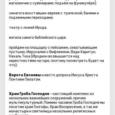
магазинчик с сувенирами; подъём на фуникулёре);
синагога восставших евреев с трапезной, банями и
подземными переходами;
театр с ложей Ирода;
могила самого библейского царя;
пройдем на площадку с пейзажем, охватывающим
пустыню, Иерусалим с Вифлеемом, Вади Харитун,
Нахаль Ткоа (Иродион возвышается над
окрестностями на горе, поэтому посмотреть будет на
что);
Ворота Евсеевы
и место допроса Иисуса Христа
Понтием Пилатом.
Храм Гроба Господня
– настоящий комплекс из
нескольких важнейших сооружений, причем
мультикультурный. Помимо часовни Гроба Господня мы
посетим храм Голгофы, Храм Воскресения, а так же
монастыри и святилища нескольких религиозных