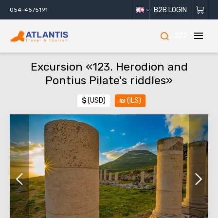
B2B LOGIN
054-4575191
222
Excursion «123. Herodion and
Pontius Pilate's riddles»
$
(USD)
₪
(ILS)