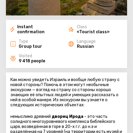
Instant
Class
confirmation
«Tourist class»
Type
Language
Group tour
Russian
Visited
9 418 people
Как можно увидеть Израиль и вообще любую страну с
новой стороны? Помочь в этом могут необычные
экскурсии — взгляд на страну со стороны хорошо
знающих её опытных людей и умеющих рассказать о
ней в особой манере. Из экскурсии вы узнаете о
следующих исторических объектах:
немыслимо древний
дворец Ирода
- это часть
солидного многоуровневого комплекса библейского
царя, возведённая в горе в 20-х г.г. до н.э и
разделённая на 7 уровней (на территории есть музей и