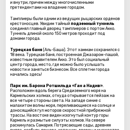
и внутри, причем между многочисленными
претендентами на владение городом.
Тамплиеры были одним из ведущих рыцарских орденов
крестоносцев. Увидим тайный
подземный туннель
соединял главный дворец тамплиеров с портом Акко.
Туннель длиной около 150 метров проходит под
домами города.
Турецкая баня
(Аль-Баша). Этот хаммам сохранился с
18 века. Турецкая баня, построенная Джазаром-пашой,
известным правителем Акко. Это был социальный
центр города, место, где можно было услышать
новости и заняться бизнесом. Все сплетни города
начались здесь!
Парк им. Барона Ротшильда «Ган а Надив»
.
Расположен вдоль берега Средиземного моря на
Кармельских холмах, откуда открывается пейзаж на
все четыре стороны света. На западе синие с
малахитом волны моря, переливающиеся на солнце и
доносящийся гул моторов скоростной прибрежной
трассы. На востоке виден изогнутый контур горы
Кармель и размытые силуэты холмов. На севере
раскинулась Самария. Потрясающие сады, древняя