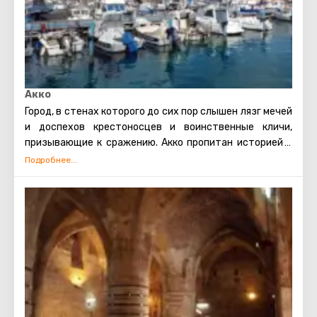
Акко
Город, в стенах которого до сих пор слышен лязг мечей
и доспехов крестоносцев и воинственные кличи,
призывающие к сражению. Акко пропитан историей и
время не властно над этим местом, а иногда и вовсе
кажется движется совершено в хаотичном
направлении. Памятники прошлого и настоящего
смешались здесь воедино, но предстали далеко не
архитектурной безвкусицей, наоборот привнесли
особую атмосферу.
Тут и древний порт, и крепости крестоносцев, и
турецкие бани (хамамы), и мечети и даже волшебный
сад, построенный при крестоносцах. И среди всего
исторического разнообразия трудно выделить что-то
одно. Город хранит в себе тайну тамплиеров, он