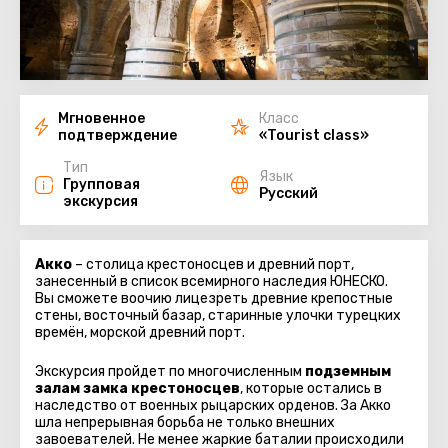
Мгновенное
Класс
подтверждение
«Tourist class»
Тип
Язык
Групповая
Русский
экскурсия
Акко
– столица крестоносцев и древний порт,
занесенный в список всемирного наследия ЮНЕСКО.
Вы сможете воочию лицезреть древние крепостные
стены, восточный базар, старинные улочки турецких
времён, морской древний порт.
Экскурсия пройдет по многочисленным
подземным
залам замка крестоносцев
, которые остались в
наследство от военных рыцарских орденов. За Акко
шла непрерывная борьба не только внешних
завоевателей. Не менее жаркие баталии происходили