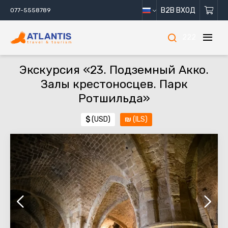
B2B ВХОД
077-5558789
222
Экскурсия «23. Подземный Акко.
Залы крестоносцев. Парк
Ротшильда»
$
(USD)
₪
(ILS)