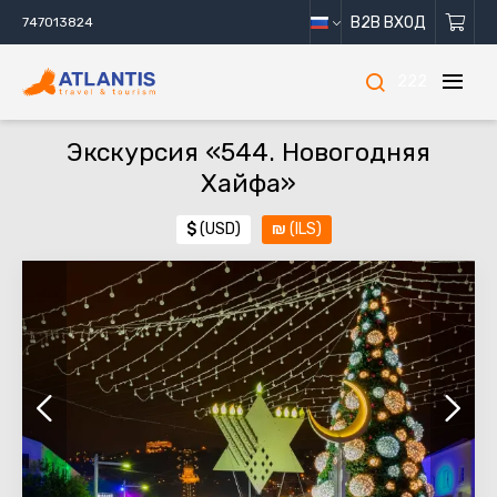
B2B ВХОД
747013824
222
Экскурсия «544. Новогодняя
Хайфа»
$
(USD)
₪
(ILS)