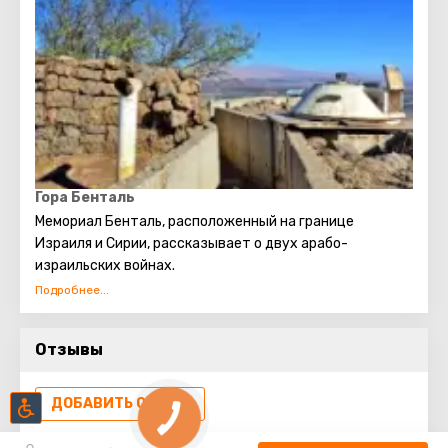
осенью особенно популярны конные прогулки. На
Голанских высотах, помимо красоты природы, есть
много исторических достопримечательностей,
национальных парков, заповедников и памятников.
Посетить эти места будет интересно и детям, и
взрослым.
Гора Бенталь
Мемориал Бенталь, расположенный на границе
Израиля и Сирии, рассказывает о двух арабо-
израильских войнах.
Вся равнина восточнее горы Бенталь с 1967 г. является
демилитаризованной зоной.
Отзывы
ДОБАВИТЬ ОТЗЫВ