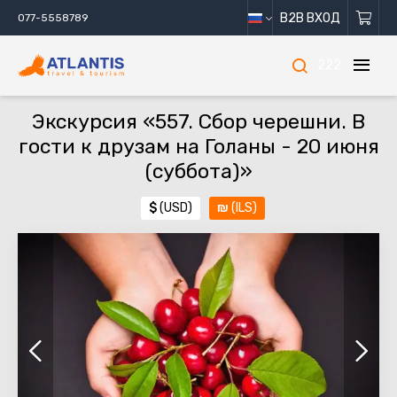
B2B ВХОД
077-5558789
222
Экскурсия «557. Сбор черешни. В
гости к друзам на Голаны - 20 июня
(суббота)»
$
(USD)
₪
(ILS)