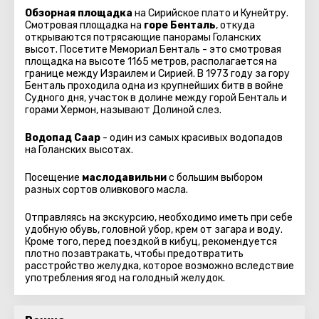
Обзорная площадка
на Сирийское плато и Кунейтру.
Смотровая площадка на
горе Бенталь
, откуда
открываются потрясающие панорамы Голанских
высот. Посетите Мемориал Бенталь - это смотровая
площадка на высоте 1165 метров, располагается на
границе между Израилем и Сирией. В 1973 году за гору
Бенталь проходила одна из крупнейших битв в войне
Судного дня, участок в долине между горой Бенталь и
горами Хермон, называют Долиной слез.
Водопад Саар
- один из самых красивых водопадов
на Голанских высотах.
Посещение
маслодавильни
с большим выбором
разных сортов оливкового масла.
Отправляясь на экскурсию, необходимо иметь при себе
удобную обувь, головной убор, крем от загара и воду.
Кроме того, перед поездкой в кибуц, рекомендуется
плотно позавтракать, чтобы предотвратить
расстройство желудка, которое возможно вследствие
употребления ягод на голодный желудок.