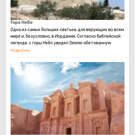
Гора Небо
Одна из самых больших святынь для верующих во всем
мире и, безусловно, в Иордании. Согласно библейской
легенде, с горы Небо увидел Землю обетованную
пророк Моисей. И здесь же закончил свои земные дни.
Небо однажды освятил сам Папа Римский.
Гора никогда не пустует. Сюда приезжают самые
разные гости. Кто-то – почувствовать святость
места, так хорошо описанного Библией. Кто-то –
полюбоваться пейзажем. Небо остается сакральным
местом: на горе есть храм и установлена скульптура,
напоминающая о Посохе Моисеевом и Божьем величии.
Вместе церковь и этот символ образуют мемориал,
посвященный пророку. Кроме того, на горе расположен
монастырь. Каков его возраст, доподлинно
неизвестно, но согласно легенде, не меньше тысячи.