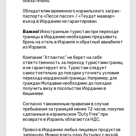
обязательно.
Обладателям временного израильского загран-
паспорта «Лессе пассе» / «Теудат маавар»
въезд в Иорданию не гарантирован.
Важно!
Иностранным туристам при переходе
границы в Иорданию необходимо предъявить
бронь на отель в Израиле и обратный авиабилет
из Израиля.
Компания "Атлантис" не берет на себя
ответственность за переход туристами границ
и не гарантирует его. Туристам следует
самостоятельно до поездки уточнять условия
перехода иорданской границы. Например, для
граждан Молдавии необходимо до поездки
получить визу в посольстве Иордании в
Кишиневе.
Согласно таможенным правилам в случае
пребывания за границей менее 72 часов, покупки
сделанные в израильском "Duty Free" при
возврате в Израиль облагаются НДС.
Провоз в Иорданию любых пищевых продуктов
запрещен. Можно взять одну бутылку с водой.