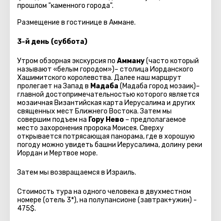
прошлом "каменного города".
Размещение в гостинице в Аммане.
3-й день (суббота)
Утром обзорная экскурсия по
Амману
(часто который
называют «белым городом»)– столица Иорданского
Хашимитского королевства. Далее наш маршрут
пролегает на Запад в
Мадаба
(Мадаба город мозаик)–
главной достопримечательностью которого является
мозаичная Византийская карта Иерусалима и других
священных мест Ближнего Востока. Затем мы
совершим подъем на
Гору Нево
– предполагаемое
место захоронения пророка Моисея. Сверху
открывается потрясающая панорама, где в хорошую
погоду можно увидеть башни Иерусалима, долину реки
Иордан и Мертвое море.
Затем мы возвращаемся в Израиль.
Стоимость тура на одного человека в двухместном
номере (отель 3*), на полупансионе (завтрак+ужин) -
475$.