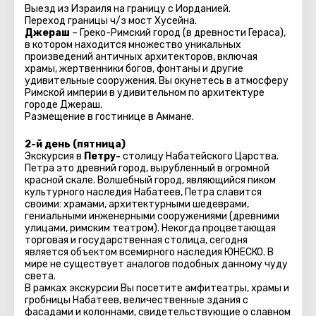
Выезд из Израиля на границу с Иорданией.
Переход границы ч/з мост Хусейна.
Джераш
– Греко-Римский город (в древности Гераса),
в котором находится множество уникальных
произведений античных архитекторов, включая
храмы, жертвенники богов, фонтаны и другие
удивительные сооружения. Вы окунетесь в атмосферу
Римской империи в удивительном по архитектуре
городе Джераш.
Размещение в гостинице в Аммане.
2-й день (пятница)
Экскурсия в
Петру-
столицу Набатейского Царства.
Петра это древний город, вырубленный в огромной
красной скале. Волшебный город, являющийся пиком
культурного наследия Набатеев, Петра славится
своими: храмами, архитектурными шедеврами,
гениальными инженерными сооружениями (древними
улицами, римским театром). Некогда процветающая
торговая и государственная столица, сегодня
является объектом всемирного наследия ЮНЕСКО. В
мире не существует аналогов подобных данному чуду
света.
В рамках экскурсии Вы посетите амфитеатры, храмы и
гробницы Набатеев, величественные здания с
фасадами и колоннами, свидетельствующие о славном