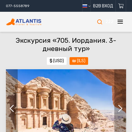
B2B ВХОД
077-5558789
222
Экскурсия «705. Иордания. 3-
дневный тур»
$
(USD)
₪
(ILS)