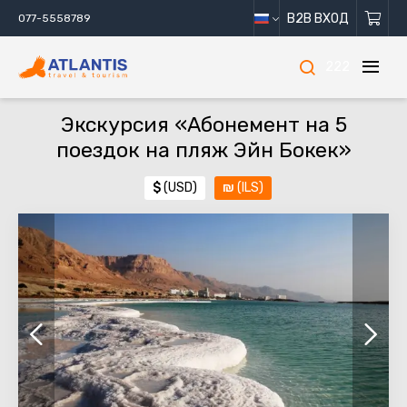
B2B ВХОД
077-5558789
222
Экскурсия «Абонемент на 5
поездок на пляж Эйн Бокек»
$
(USD)
₪
(ILS)