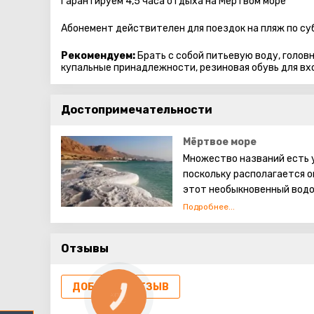
Гарантируем 4,5 часа отдыха на Мертвом море
Абонемент действителен для поездок на пляж по су
Рекомендуем:
Брать с собой питьевую воду, голов
купальные принадлежности, резиновая обувь для вх
Достопримечательности
Мёртвое море
Множество названий есть у
поскольку располагается о
этот необыкновенный водоё
скрепления кирпичей при 
приготовленный на основе
Использовали их и для укр
Отзывы
превосходная курортная зо
проводящие процедуры с и
ДОБАВИТЬ ОТЗЫВ
КНОПКА
СВЯЗИ