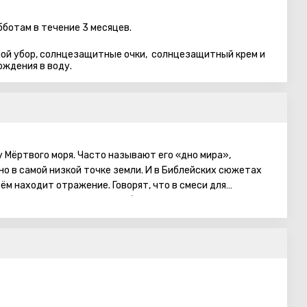
бботам в течение 3 месяцев.
ной убор, солнцезащитные очки, солнцезащитный крем и
ождения в воду.
 Мёртвого моря. Часто называют его «дно мира»,
но в самой низкой точке земли. И в Библейских сюжетах
м находит отражение. Говорят, что в смеси для
строительстве Вавилонской башни использовался состав,
 компонентов, содержащихся в Мёртвом море.
епления Ноева ковчега. На берегах Мёртвого моря создана
на: гостиницы, санатории, центры здоровья и красоты,
спользованием морской воды и лечебных грязей.