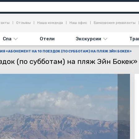
я
Достопримечательности
Отзывы
такты
Отзывы
Наша команда
Наш офис
Банковские реквизиты
Спа
Отели
Экскурсии
Тра
ИЯ «АБОНЕМЕНТ НА 10 ПОЕЗДОК (ПО СУББОТАМ) НА ПЛЯЖ ЭЙН БОКЕК»
здок (по субботам) на пляж Эйн Бокек»