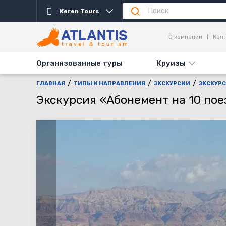
Keren Tours
Описание
Важно
Дни выезда
Информаци
О компании
Кон
Организованные туры
Круизы
ГЛАВНАЯ
ТИПЫ И НАПРАВЛЕНИЯ
ЭКСКУРСИИ
ЭКСКУРС
Экскурсия «Абонемент на 10 пое