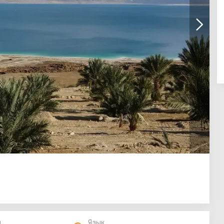
п
Язык