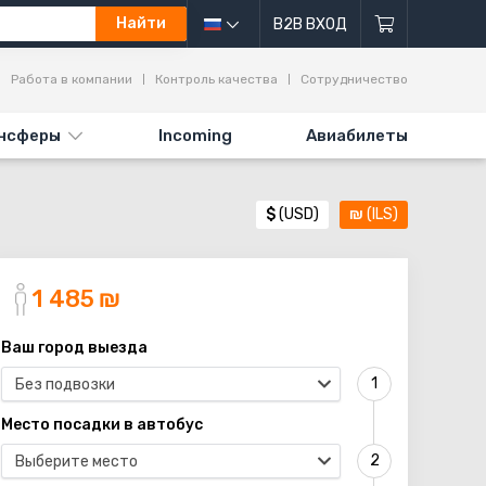
Найти
B2B ВХОД
Работа в компании
Контроль качества
Сотрудничество
нсферы
Incoming
Авиабилеты
$
(USD)
₪
(ILS)
1 485
₪
Ваш город выезда
Без подвозки
Место посадки в автобус
Выберите место