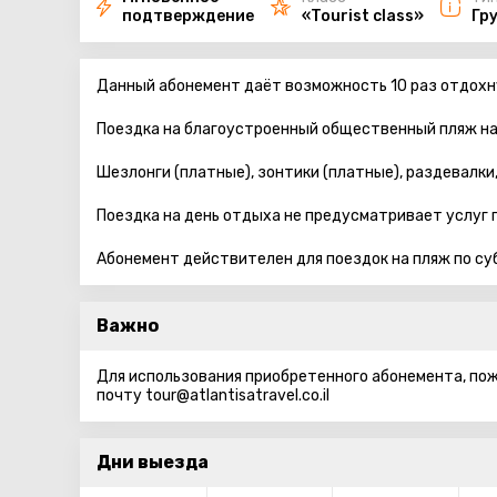
подтверждение
«Tourist class»
Гр
Данный абонемент даёт возможность 10 раз отдохну
Поездка на благоустроенный общественный пляж на
Шезлонги (платные), зонтики (платные), раздевалки
Поездка на день отдыха не предусматривает услуг г
Абонемент действителен для поездок на пляж по су
Важно
Для использования приобретенного абонемента, пож
почту tour@atlantisatravel.co.il
Дни выезда