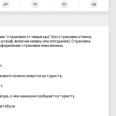
СР
ЧТ
ПТ
СБ
ии "страховки от невыезда". Без страховки отмена,
 штраф, включая неявку или опоздание). Страховка
 оформление страховки невозможно.
т.
хового полиса ложится на туриста.
т.
езда, о чем накануне сообщается туристу.
автобуcе.