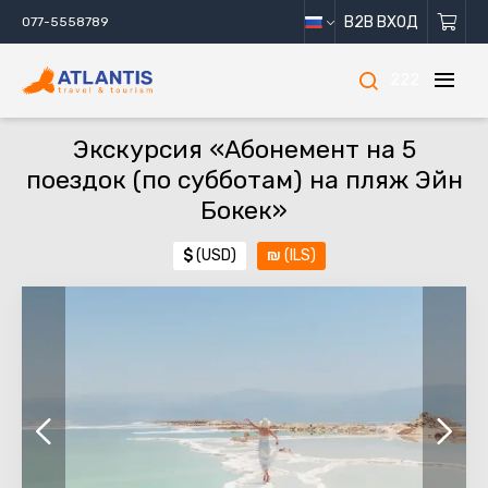
B2B ВХОД
077-5558789
222
Экскурсия «Абонемент на 5
поездок (по субботам) на пляж Эйн
Бокек»
$
(USD)
₪
(ILS)