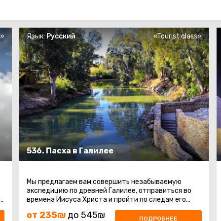
s»
Язык:
Русский
«Tourist class»
536. Пасха в Галилее
Мы предлагаем вам совершить незабываемую
экспедицию по древней Галилее, отправиться во
е
времена Иисуса Христа и пройти по следам его
детства и юности, окунуться в святые ...
от 235₪
до 545₪
ПОДРОБНЕЕ