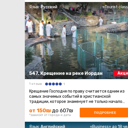
Язык:
Русский
«Tourist clas
547. Крещение на реке Иордан
Акци
1 отзыв
1
Крещение Господня по праву считается одним из
самых значимых событий в христианской
традиции, которое знаменует не только начало
миссии Сына Божия на земле, но и явление ...
от 150₪
до 607₪
ПОДРОБНЕЕ
*зависит от города и даты
Язык:
Английский
«Business» до 18 че