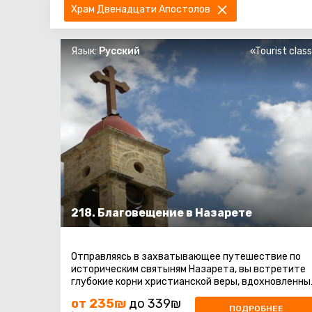
Храм Двенадцати Апостолов
Язык:
Русский
«Tourist clas
218. Благовещение в Назарете
Отправляясь в захватывающее путешествие по
историческим святыням Назарета, вы встретите
глубокие корни христианской веры, вдохновленны
величием моментов, связанных ...
от 235₪
до 339₪
ПОДРОБНЕЕ