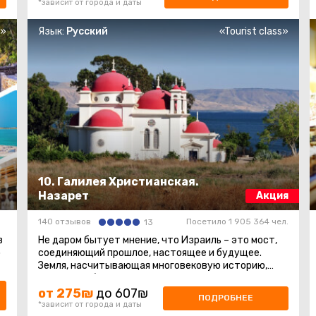
*зависит от города и даты
s»
Язык:
Русский
«Tourist class»
10. Галилея Христианская.
Назарет
Акция
140 отзывов
Посетило 1 905 364 чел.
13
в
Не даром бытует мнение, что Израиль – это мост,
о
соединяющий прошлое, настоящее и будущее.
Земля, насчитывающая многовековую историю,
сохранила бессмертные памятники ...
от 275₪
до 607₪
ПОДРОБНЕЕ
*зависит от города и даты