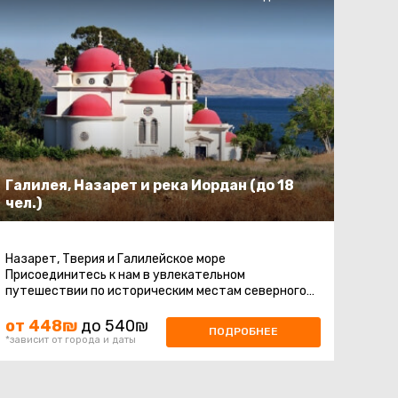
Галилея, Назарет и река Иордан (до 18
чел.)
Назарет, Тверия и Галилейское море
Присоединитесь к нам в увлекательном
путешествии по историческим местам северного
Израиля. Мы начнем с экскурсии в Назарете, где ...
от 448₪
до 540₪
ПОДРОБНЕЕ
*зависит от города и даты