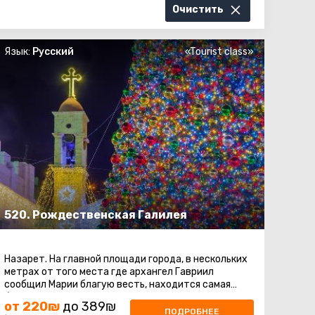
Очистить
Язык:
Русский
«Tourist class»
520. Рождественская Галилея
Назарет. На главной площади города, в нескольких
метрах от того места где архангел Гавриил
сообщил Марии благую весть, находится самая
большая на Ближнем Востоке Рождественская ...
от 220₪
до 389₪
ПОДРОБНЕЕ