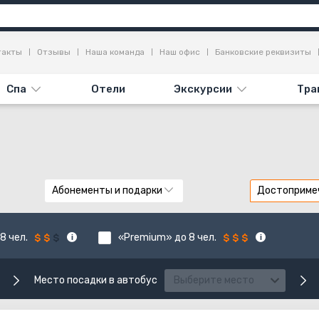
такты
Отзывы
Наша команда
Наш офис
Банковские реквизиты
Спа
Отели
Экскурсии
Тра
Абонементы и подарки
Достоприме
8 чел.
«Premium» до 8 чел.
Место посадки в автобус
Выберите место