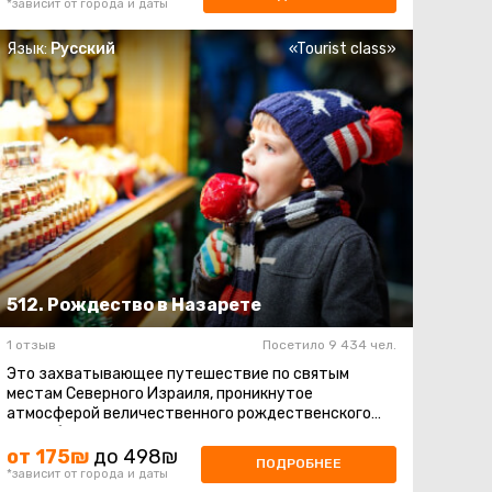
*зависит от города и даты
Язык:
Русский
«Tourist class»
512. Рождество в Назарете
1 отзыв
Посетило 9 434 чел.
Это захватывающее путешествие по святым
местам Северного Израиля, проникнутое
атмосферой величественного рождественского
волшебства. В течение дня вы посетите несколько
...
от 175₪
до 498₪
ПОДРОБНЕЕ
*зависит от города и даты