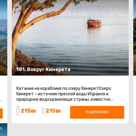
181. Вокруг Кинерета
Катание на кораблике по озеру КинеретОзеро
Кинерет – источник пресной воды Израиля и
,
природное водохранилище страны, известно
также как «Галилейское море» ...
215₪
215₪
ПОДРОБНЕЕ
л.