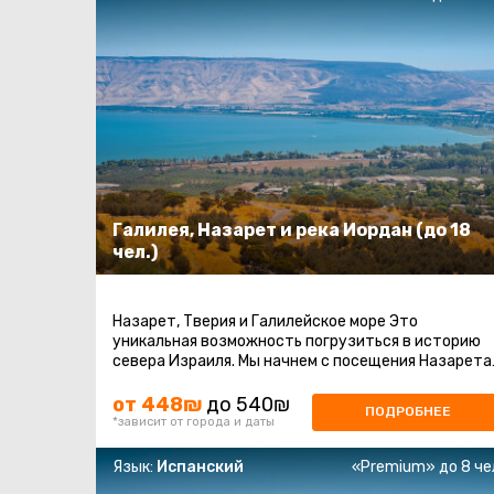
Галилея, Назарет и река Иордан (до 18
чел.)
Назарет, Тверия и Галилейское море Это
уникальная возможность погрузиться в историю
севера Израиля. Мы начнем с посещения Назарета
места, где Иисус провел свои первые ...
от 448₪
до 540₪
ПОДРОБНЕЕ
*зависит от города и даты
Язык:
Испанский
«Premium» до 8 че