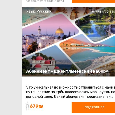
*зависит от города и даты
Язык:
Русский
«Tourist clas
Абонемент «Джентльменский набор»
Это уникальная возможность отправиться с нами 
путешествие по трём классическим маршрутам п
выгодной цене. Даный абонемент предназначен
для тех, кто хочет увидеть ...
679₪
ПОДРОБНЕЕ