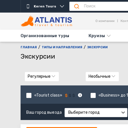
Keren Tours
О компании
Кон
Организованные туры
Круизы
ГЛАВНАЯ
ТИПЫ И НАПРАВЛЕНИЯ
ЭКСКУРСИИ
Экскурсии
Регулярные
Необычные
«Tourist class»
«Business» до 1
Ваш город выезда
Выберите город