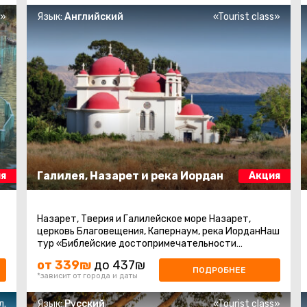
s»
Язык:
Английский
«Tourist class»
Галилея, Назарет и река Иордан
я
Акция
Назарет, Тверия и Галилейское море Назарет,
церковь Благовещения, Капернаум, река ИорданНаш
тур «Библейские достопримечательности
Галилеи» предлагает уникальную ...
от 339₪
до 437₪
ПОДРОБНЕЕ
*зависит от города и даты
л.
Язык:
Русский
«Tourist class»