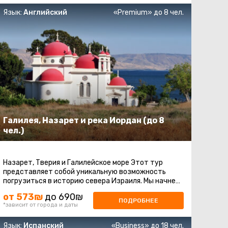
Язык:
Английский
«Premium» до 8 чел.
Галилея, Назарет и река Иордан (до 8
чел.)
Назарет, Тверия и Галилейское море Этот тур
представляет собой уникальную возможность
погрузиться в историю севера Израиля. Мы начнем
с посещения Назарета, места, где ...
от 573₪
до 690₪
ПОДРОБНЕЕ
*зависит от города и даты
Язык:
Испанский
«Business» до 18 чел.