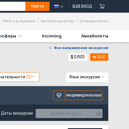
Найти
B2B ВХОД
Работа в компании
Контроль качества
Сотрудничество
нсферы
Incoming
Авиабилеты
Все направления экскурсий
$
(USD)
₪
(ILS)
чательности
Язык экскурсии
ИНДИВИДУАЛЬНЫЕ
Даты экскурсии