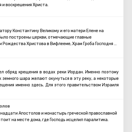
я и воскрешения Христа.
атору Константину Великому и его матери Елене на
было построены церкви, отмечающие главные
м Рождества Христова в Вифлееме, Храм Гроба Господня в
щения в Назарете. Уникально это место тем, что согласно
нно здесь жила Мария, когда архангел Гавриил возвестил
ессии.
игнута в 1969 году и является крупнейшей католической
ел обряд крещения в водах реки Иордан. Именно поэтому
востоке. Церковь состоит из двух уровней, нижний
 земного шара желают окунуться в эту реку, а некоторые
иданию находилась Дева Мария во время благовещения.
ещения именно здесь. Для этого правительством Израиля
 на фрески, дошедшие до нас из прошлого и чудом
ый комплекс под названием Ярденит. Комплекс «Ярденит»
данный вид.
йную заводь у истока священной реки Иордан. Это место
, с мраморным кругом, где написано послание на латыни:
димым для удобства посетителей. Здесь есть и душевые
олов
t» - «Здесь слово твое стало плотью».
 пешеходные дорожки, по которым удобно подойти к воде.
енадцати Апостолов и монастырь греческой православной
ии комплекса находятся небольшие магазины, в которых
стоит на месте дома, где Господь исцелил паралитика.
м приобрести сувениры или косметику Израиля, а также
воды Иордана.