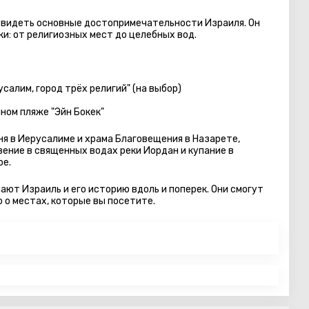
 увидеть основные достопримечательности Израиля. Он
и: от религиозных мест до целебных вод.
салим, город трёх религий" (на выбор)
нном
пляже "Эйн Бокек"
я в Иерусалиме и храма Благовещения в Назарете,
ение в священных водах реки Иордан и купание в
ое.
ают Израиль и его историю вдоль и поперек. Они смогут
 о местах, которые вы посетите.