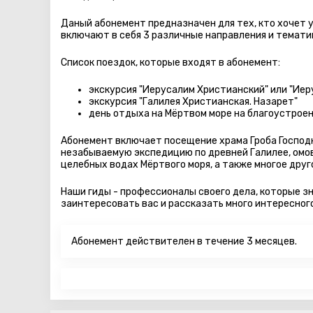
Даный абонемент предназначен для тех, кто хочет
включают в себя 3 различные направления и тематик
Список поездок, которые входят в абонемент:
экскурсия "Иерусалим Христианский" или "Иеру
экскурсия "Галилея Христианская. Назарет"
день отдыха на Мёртвом море на благоустрое
Абонемент включает посещение храма Гроба Господн
незабываемую экспедицию по древней Галилее, омов
целебных водах Мёртвого моря, а также многое друг
Наши гиды - профессионалы своего дела, которые зн
заинтересовать вас и рассказать много интересного
Абонемент действителен в течение 3 месяцев.