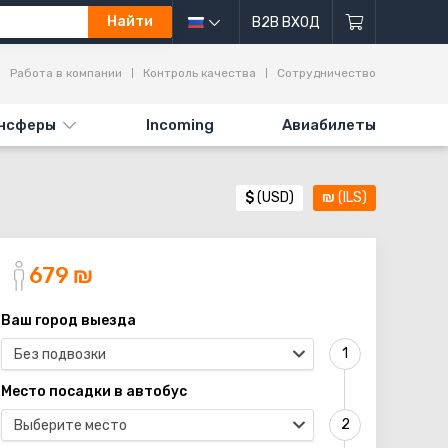
Найти
B2B ВХОД
ы
Работа в компании
Контроль качества
Сотрудничество
нсферы
Incoming
Авиабилеты
$
(USD)
₪
(ILS)
679
₪
Ваш город выезда
Без подвозки
Место посадки в автобус
Выберите место