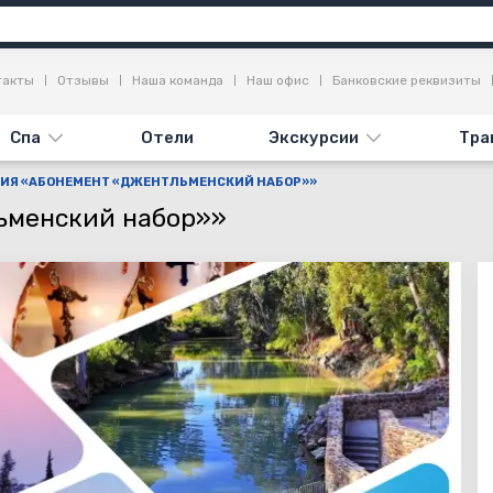
Дни выезда
Информация
Достопримечательности
Отзыв
такты
Отзывы
Наша команда
Наш офис
Банковские реквизиты
Спа
Отели
Экскурсии
Тра
СИЯ «АБОНЕМЕНТ «ДЖЕНТЛЬМЕНСКИЙ НАБОР»»
ьменский набор»»