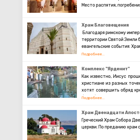
Место распятия, погребени
Храм Благовещения
Благодаря римскому импер
территории Святой Земли 
евангельские события: Хра
Иерусалиме и Храм Благове
христианской традиции име
благую весть о рождении м
Комплекс "Ярденит"
Современная церковь воздв
Как известно, Иисус прош
церковью на всем ближнем 
христиане из разных точек
уровень – грот, где по пр
хотят совершить обряд кр
Следует обратить внимание
был оборудован специальн
сохранившие почти первоз
представляет собой споко
В гроте находится престол
оборудовано всем необхо
Храм Двенадцати Апост
«Verbum caro hic factum es
кабинки, и раздевалки, и
Греческий Храм Собора Дв
Кроме того, на территор
церкви. По преданию храм 
представляется возможны
специальные ёмкости для 