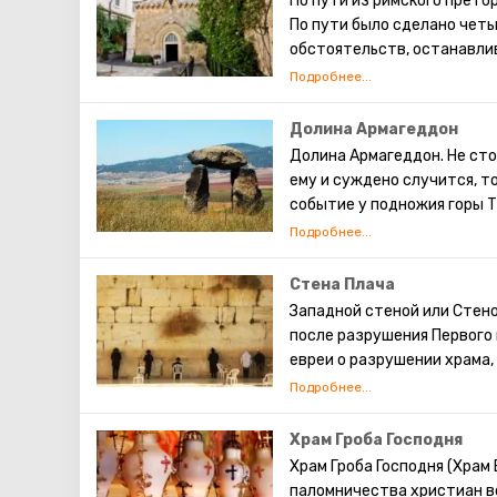
По пути из римского прето
проводящие процедуры с и
По пути было сделано чет
обстоятельств, останавли
станциями. На месте перв
часовни. Оставшиеся четыр
Крестному пути, можно сам
Долина Армагеддон
Иисусу. ( В программе мар
Долина Армагеддон. Не сто
ему и суждено случится, т
событие у подножия горы Т
которые сойдутся в яростн
уже были, начиная от египе
Наполеоном.
Стена Плача
Армагеддон можно перевест
Западной стеной или Стен
Еще в древности холм зан
после разрушения Первого 
торговые пути от портов С
евреи о разрушении храма,
Хародскую и Бейт-Шеанску
существует традиция: стоя
Меггидо был господствующ
также вложить между камн
многовековую историю пре
непременно сбудется. Соби
Храм Гроба Господня
археологические раскопки.
это возможно только в скр
Храм Гроба Господня (Храм
культурных слоев, высотой
паломничества христиан вс