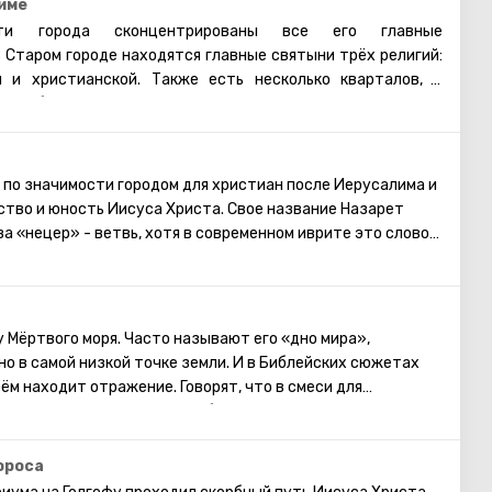
име
и города сконцентрированы все его главные
 Старом городе находятся главные святыни трёх религий:
й и христианской. Также есть несколько кварталов, в
 арабы, христиане и армяне. Несмотря на то, что армяне
нство, для них проводятся отдельные службы в храмах, и
армянском квартале практически не бывает туристических
увидеть потрясающие памятники старинной архитектуры,
 по значимости городом для христиан после Иерусалима и
Старому городу. Башня Давида, Храм Гроба Господня,
ство и юность Иисуса Христа. Свое название Назарет
я торговая улица, Стена Плача и многие другие
ва «нецер» - ветвь, хотя в современном иврите это слово
ерусалима открыты для посещения туристами.
ачения ветви. Впервые Назарет упоминается именно в
 раскопкам раньше тут существовало
ление, где проживало всего несколько десятков семей,
 Мёртвого моря. Часто называют его «дно мира»,
мейство (Пресвятая Дева Мария, Иосиф и Иисус Христос).
но в самой низкой точке земли. И в Библейских сюжетах
тыня в Назарете – это несомненно грот Благовещения,
м находит отражение. Говорят, что в смеси для
 Благовещения. В окрестностях города находятся:
строительстве Вавилонской башни использовался состав,
ис – родительский дом Марии, остатки крепости
 компонентов, содержащихся в Мёртвом море.
хеологические достопримечательности.
епления Ноева ковчега. На берегах Мёртвого моря создана
ороса
 называют «hа-Ноцри», что означает – назарянин.
на: гостиницы, санатории, центры здоровья и красоты,