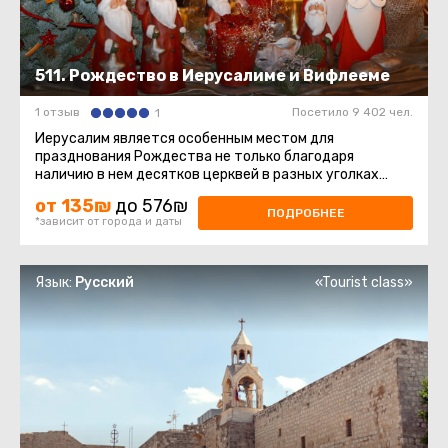
511. Рождество в Иерусалиме и Вифлееме
1 отзыв
Посетило 9 402 чел.
1
Иерусалим является особенным местом для
празднования Рождества не только благодаря
наличию в нем десятков церквей в разных уголках
Старого города и окрестностях ...
от 135₪
до 576₪
ПОДРОБНЕЕ
*зависит от города и даты
Язык:
Русский
«Tourist class»