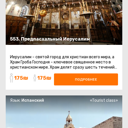
553. Предпасхальный Иерусалим
Иерусалим – святой город для христиан всего мира, а
Храм Гроба Господня – ключевое священное место в
христианском мире. Храм делят сразу шесть течений
внутри христианства ...
175₪
175₪
ПОДРОБНЕЕ
Язык:
Испанский
«Tourist class»