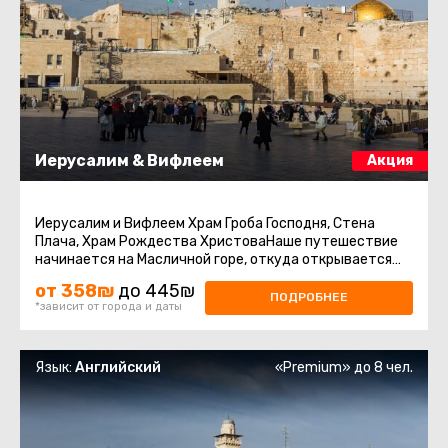
Иерусалим & Вифлеем
Акция
Иерусалим и Вифлеем Храм Гроба Господня, Стена
Плача, Храм Рождества ХристоваНаше путешествие
начинается на Масличной горе, откуда открывается
прекрасный вид на Иерусалим ...
от 358₪
до 445₪
ПОДРОБНЕЕ
*зависит от города и даты
Язык:
Английский
«Premium» до 8 чел.