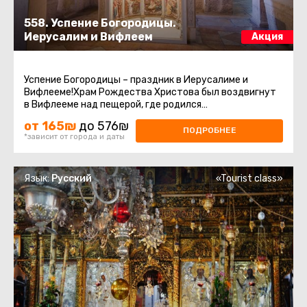
558. Успение Богородицы.
Иерусалим и Вифлеем
Акция
Успение Богородицы – праздник в Иерусалиме и
Вифлееме!Храм Рождества Христова был воздвигнут
в Вифлееме над пещерой, где родился
Иисус.Современное здание Храма Рождества ...
от 165₪
до 576₪
ПОДРОБНЕЕ
*зависит от города и даты
Язык:
Русский
«Tourist class»