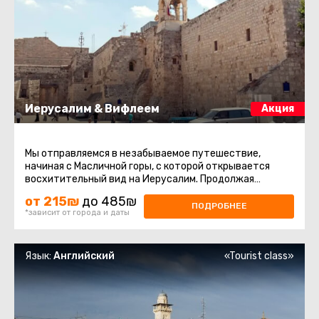
Иерусалим & Вифлеем
Акция
Мы отправляемся в незабываемое путешествие,
начиная с Масличной горы, с которой открывается
восхитительный вид на Иерусалим. Продолжая
восхождение на гору Сион, мы ...
от 215₪
до 485₪
ПОДРОБНЕЕ
*зависит от города и даты
Язык:
Английский
«Tourist class»