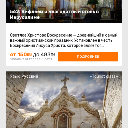
562. Вифлеем и Благодатный огонь в
Иерусалиме
Светлое Христово Воскресение — древнейший и самый
важный христианский праздник. Установлен в честь
Воскресения Иисуса Христа, которое является
центром всей библейской ...
от 150₪
до 483₪
ПОДРОБНЕЕ
*зависит от города и даты
Язык:
Русский
«Tourist class»