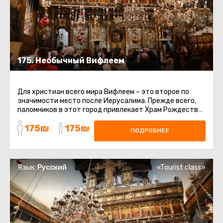
175. Необычный Вифлеем
Для христиан всего мира Вифлеем – это второе по
значимости место после Иерусалима. Прежде всего,
паломников в этот город привлекает Храм Рождества
Христова, врата ...
175₪
175₪
ПОДРОБНЕЕ
Язык:
Русский
«Tourist class»