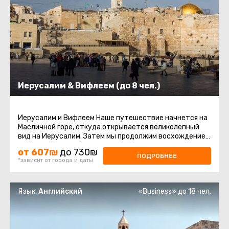
Иерусалим & Вифлеем (до 8 чел.)
Иерусалим и Вифлеем Наше путешествие начнется на
Масличной горе, откуда открывается великолепный
вид на Иерусалим. Затем мы продолжим восхождение
на гору Сион, чтобы ...
от 607₪
до 730₪
ПОДРОБНЕЕ
*зависит от города и даты
Язык:
Английский
«Business» до 18 чел.