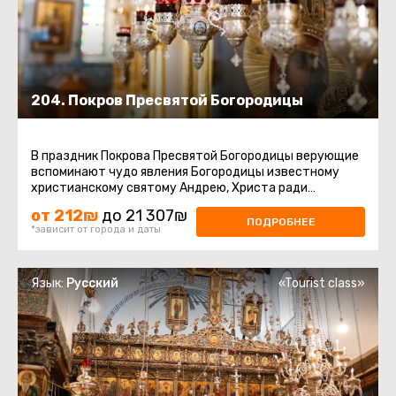
204. Покров Пресвятой Богородицы
В праздник Покрова Пресвятой Богородицы верующие
вспоминают чудо явления Богородицы известному
христианскому святому Андрею, Христа ради
Юродивому, и его ученику ...
от 212₪
до 21 307₪
ПОДРОБНЕЕ
*зависит от города и даты
Язык:
Русский
«Tourist class»