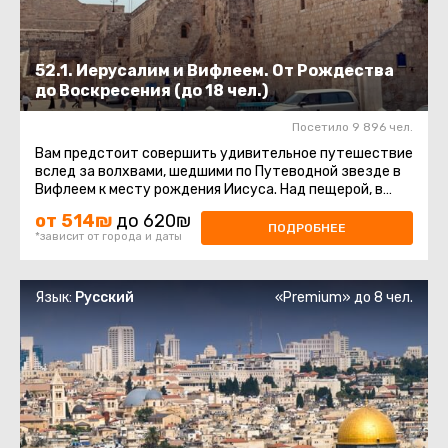
52.1. Иерусалим и Вифлеем. От Рождества
до Воскресения (до 18 чел.)
Посетило 9 896 чел.
Вам предстоит совершить удивительное путешествие
вслед за волхвами, шедшими по Путеводной звезде в
Вифлеем к месту рождения Иисуса. Над пещерой, в
которой на свет ...
от 514₪
до 620₪
ПОДРОБНЕЕ
*зависит от города и даты
Язык:
Русский
«Premium» до 8 чел.