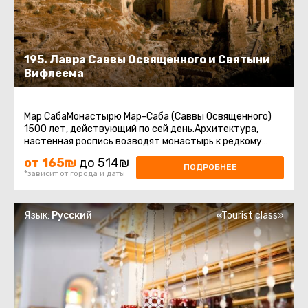
195. Лавра Саввы Освященного и Святыни
Вифлеема
Мар СабаМонастырю Мар-Саба (Саввы Освященного)
1500 лет, действующий по сей день.Архитектура,
настенная роспись возводят монастырь к редкому
произведению искусства.Сейчас ...
от 165₪
до 514₪
ПОДРОБНЕЕ
*зависит от города и даты
Язык:
Русский
«Tourist class»