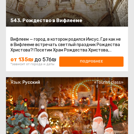
543. Рождество в Вифлееме
Вифлеем — город, в котором родился Иисус. Где как не
в Вифлееме встречать светлый праздник Рождества
Христова?! Посетим Храм Рождества Христова,
который является ...
от 135₪
до 576₪
ПОДРОБНЕЕ
*зависит от города и даты
Язык:
Русский
«Tourist class»