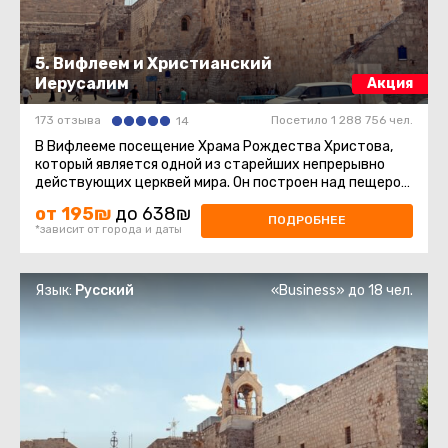
5. Вифлеем и Христианский
Иерусалим
Акция
173 отзыва
Посетило 1 288 756 чел.
14
В Вифлееме посещение Храма Рождества Христова,
который является одной из старейших непрерывно
действующих церквей мира. Он построен над пещерой,
где, согласно легенде ...
от 195₪
до 638₪
ПОДРОБНЕЕ
*зависит от города и даты
Язык:
Русский
«Business» до 18 чел.