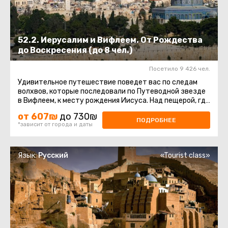
52.2. Иерусалим и Вифлеем. От Рождества
до Воскресения (до 8 чел.)
Посетило 9 426 чел.
Удивительное путешествие поведет вас по следам
волхвов, которые последовали по Путеводной звезде
в Вифлеем, к месту рождения Иисуса. Над пещерой, где
он пришел на свет ...
от 607₪
до 730₪
ПОДРОБНЕЕ
*зависит от города и даты
Язык:
Русский
«Tourist class»