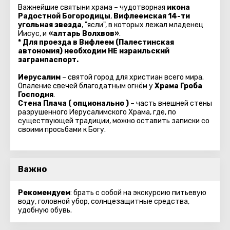
Важнейшие святыни храма – чудотворная
икона
Радостной Богородицы
,
Вифлеемская 14-ти
угольная звезда
, "ясли", в которых лежал младенец
Иисус, и
«алтарь Волхвов»
.
* Для проезда в Вифлеем (Палестинская
автономия) необходим НЕ израильский
загранпаспорт.
Иерусалим
– святой город для христиан всего мира.
Опаление свечей благодатным огнём у
Храма Гроба
Господня
.
Стена Плача ( опционально )
– часть внешней стены
разрушенного Иерусалимского Храма, где, по
существующей традиции, можно оставить записки со
своими просьбами к Богу.
Важно
Рекомендуем
: брать с собой на экскурсию питьевую
воду, головной убор, солнцезащитные средства,
удобную обувь.