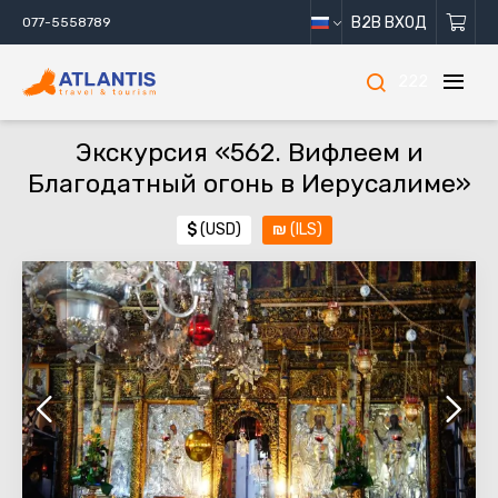
B2B ВХОД
077-5558789
222
Экскурсия «562. Вифлеем и
Благодатный огонь в Иерусалиме»
$
(USD)
₪
(ILS)