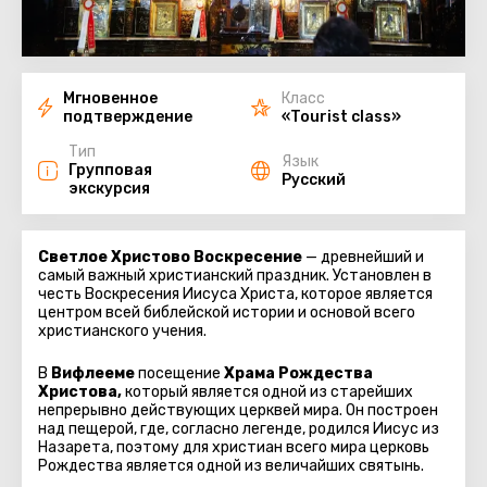
Мгновенное
Класс
подтверждение
«Tourist class»
Тип
Язык
Групповая
Русский
экскурсия
Светлое Христово Воскресение
— древнейший и
самый важный христианский праздник. Установлен в
честь Воскресения Иисуса Христа, которое является
центром всей библейской истории и основой всего
христианского учения.
В
Вифлееме
посещение
Храма Рождества
Христова,
который является одной из старейших
непрерывно действующих церквей мира. Он построен
над пещерой, где, согласно легенде, родился Иисус из
Назарета, поэтому для христиан всего мира церковь
Рождества является одной из величайших святынь.