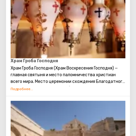
непременно сбудется. Собираясь посетить Стену
Плача, следует помнить о том, что это возможно
только в скромной одежде, прикрывающей колени и
плечи.
Храм Гроба Господня
Храм Гроба Господня (Храм Воскресения Господня)
—
главная святыня и место паломничества христиан
всего мира. Место церемонии схождения Благодатного
огня. Место распятия, погребения и воскрешения
Христа.