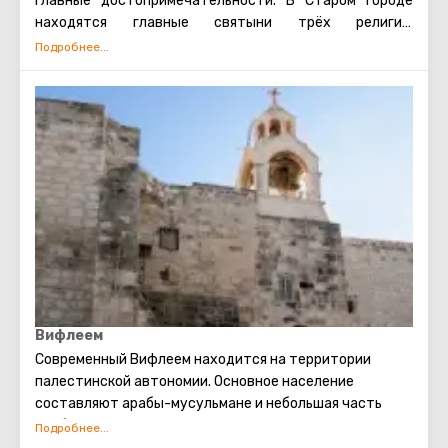
главные достопримечательности. В Старом городе
находятся главные святыни трёх религий:
мусульманской, иудейской и христианской. Также есть
несколько кварталов, в которых проживают евреи,
арабы, христиане и армяне. Несмотря на то, что армяне
также исповедуют христианство, для них проводятся
отдельные службы в храмах, и живут они обособленно.
В армянском квартале практически не бывает
туристических экскурсий. Каждый может увидеть
потрясающие памятники старинной архитектуры,
просто прогулявшись по Старому городу. Башня
Давида, Храм Гроба Господня, сохранившаяся римская
торговая улица, Стена Плача и многие другие
достопримечательности Иерусалима открыты для
посещения туристами.
Вифлеем
Современный Вифлеем находится на территории
палестинской автономии. Основное население
составляют арабы-мусульмане и небольшая часть
арабов-христиан. Основной доход Вифлеему приносит
поток туристов. В этот город съезжаются