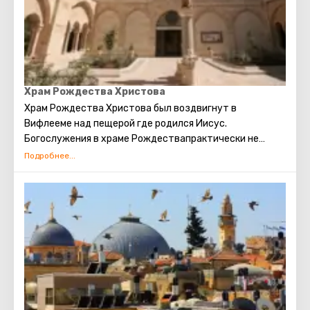
Храм Рождества Христова
Храм Рождества Христова был воздвигнут в
Вифлееме над пещерой где родился Иисус.
Богослужения в храме Рождествапрактически не
прерывались с ранневизантийской эпохи. Современное
здание Храма Рождества Христова является
единственным христианским храмом в
Палестине, сохранившимся с домусульманского
периода.