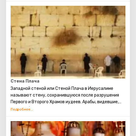
христианские паломники со всего света. Именно здесь
родился Иисус Христос. Каждое Рождество в
Вифлееме проводятся рождественские мессы,
которые транслируют по всему миру. Главная святыня
города – серебряная звезда в пещере храма
Рождества Христова, которой отмечено место, где
появился на свет Иисус. В этом храме есть
чудотворная икона улыбающейся Божьей Матери,
пещера Избиенных младенцев.
Стена Плача
Западной стеной или Стеной Плача в Иерусалиме
называют стену, сохранившуюся после разрушения
Первого и Второго Храмов иудеев. Арабы, видевшие,
как скорбят евреи о разрушении храма, прозвали это
место Стеной плача. В настоящее время существует
традиция: стоя у Стены Плача просить о самом
сокровенном. Можно также вложить между камней
Стены записку с заветным желанием, которое