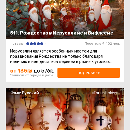
511. Рождество в Иерусалиме и Вифлееме
1 отзыв
Посетило 9 402 чел.
1
Иерусалим является особенным местом для
празднования Рождества не только благодаря
наличию в нем десятков церквей в разных уголках
Старого города и окрестностях ...
от 135₪
до 576₪
ПОДРОБНЕЕ
*зависит от города и даты
Язык:
Русский
«Tourist class»