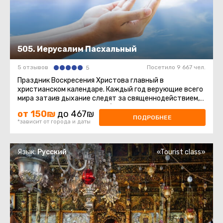
505. Иерусалим Пасхальный
5 отзывов
Посетило 9 667 чел.
5
Праздник Воскресения Христова главный в
христианском календаре. Каждый год верующие всего
мира затаив дыхание следят за священнодействием,
происходящим в Храме Гроба ...
от 150₪
до 467₪
ПОДРОБНЕЕ
*зависит от города и даты
Язык:
Русский
«Tourist class»