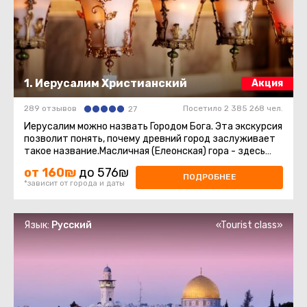
1. Иерусалим Христианский
Акция
289 отзывов
Посетило 2 385 268 чел.
27
Иерусалим можно назвать Городом Бога. Эта экскурсия
позволит понять, почему древний город заслуживает
такое название.Масличная (Елеонская) гора - здесь
нас ждёт восхитительный ...
от 160₪
до 576₪
ПОДРОБНЕЕ
*зависит от города и даты
Язык:
Русский
«Tourist class»