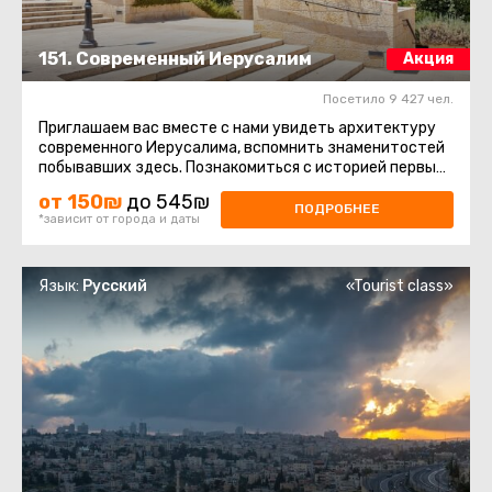
151. Современный Иерусалим
Акция
Посетило 9 427 чел.
Приглашаем вас вместе с нами увидеть архитектуру
современного Иерусалима, вспомнить знаменитостей
побывавших здесь. Познакомиться с историей первых
кварталов за ...
от 150₪
до 545₪
ПОДРОБНЕЕ
*зависит от города и даты
Язык:
Русский
«Tourist class»