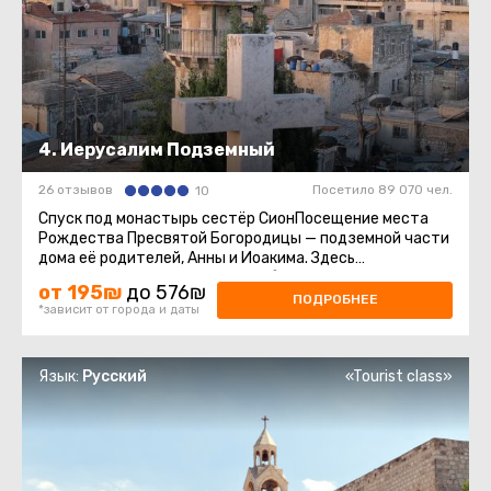
4. Иерусалим Подземный
26 отзывов
Посетило 89 070 чел.
10
Спуск под монастырь сестёр СионПосещение места
Рождества Пресвятой Богородицы — подземной части
дома её родителей, Анны и Иоакима. Здесь
располагалась первая катакомбная ...
от 195₪
до 576₪
ПОДРОБНЕЕ
*зависит от города и даты
Язык:
Русский
«Tourist class»