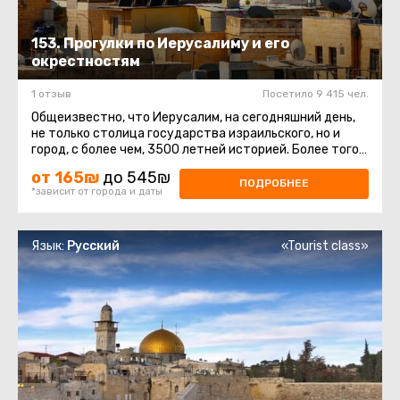
153. Прогулки по Иерусалиму и его
окрестностям
1 отзыв
Посетило 9 415 чел.
Общеизвестно, что Иерусалим, на сегодняшний день,
не только столица государства израильского, но и
город, с более чем, 3500 летней историей. Более того,
в городе живет три ...
от 165₪
до 545₪
ПОДРОБНЕЕ
*зависит от города и даты
Язык:
Русский
«Tourist class»