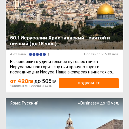
50.1 Иерусалим Христианский - святой и
вечный (до 18 чел.)
4 отзыва
Посетило 9 688 чел.
1
Вы совершите удивительное путешествие в
Иерусалим, повторите путь и прочувствуете
последние дни Иисуса. Наша экскурсия начнется со
смотровой площадки Маслиничной ...
от 420₪
до 505₪
ПОДРОБНЕЕ
*зависит от города и даты
Язык:
Русский
«Business» до 18 чел.