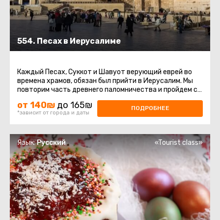
554. Песах в Иерусалиме
Каждый Песах, Суккот и Шавуот верующий еврей во
времена храмов, обязан был прийти в Иерусалим. Мы
повторим часть древнего паломничества и пройдем с
вами путем наших ...
от 140₪
до 165₪
ПОДРОБНЕЕ
*зависит от города и даты
Язык:
Русский
«Tourist class»