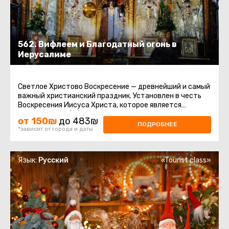
562. Вифлеем и Благодатный огонь в
Иерусалиме
Светлое Христово Воскресение — древнейший и самый
важный христианский праздник. Установлен в честь
Воскресения Иисуса Христа, которое является
центром всей библейской ...
от 150₪
до 483₪
ПОДРОБНЕЕ
*зависит от города и даты
Язык:
Русский
«Tourist class»