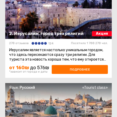
2. Иерусалим, город трёх религий
Акция
278 отзывов
Посетило 1 788 278 чел.
124
Иерусалим является настолько уникальным городом,
что здесь пересекаются сразу три религии. Для
туриста эта новость хороша тем, что ему откроется
многообразие культур ...
от 160₪
до 576₪
ПОДРОБНЕЕ
*зависит от города и даты
Язык:
Русский
«Tourist class»