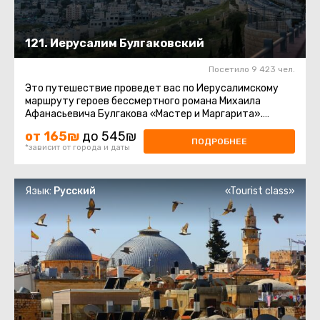
121. Иерусалим Булгаковский
Посетило 9 423 чел.
Это путешествие проведет вас по Иерусалимскому
маршруту героев бессмертного романа Михаила
Афанасьевича Булгакова «Мастер и Маргарита».
Парадокс. Те, кто читал ...
от 165₪
до 545₪
ПОДРОБНЕЕ
*зависит от города и даты
Язык:
Русский
«Tourist class»