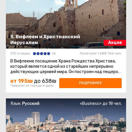
5. Вифлеем и Христианский
Иерусалим
Акция
173 отзыва
Посетило 1 288 756 чел.
14
В Вифлееме посещение Храма Рождества Христова,
который является одной из старейших непрерывно
действующих церквей мира. Он построен над пещерой,
где, согласно легенде ...
от 195₪
до 638₪
ПОДРОБНЕЕ
*зависит от города и даты
Язык:
Русский
«Business» до 18 чел.