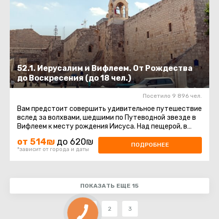
52.1. Иерусалим и Вифлеем. От Рождества
до Воскресения (до 18 чел.)
Посетило 9 896 чел.
Вам предстоит совершить удивительное путешествие
вслед за волхвами, шедшими по Путеводной звезде в
Вифлеем к месту рождения Иисуса. Над пещерой, в
которой на свет ...
от 514₪
до 620₪
ПОДРОБНЕЕ
*зависит от города и даты
ПОКАЗАТЬ ЕЩЕ 15
1
2
3