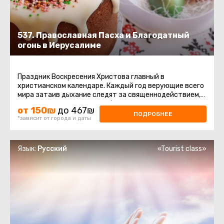
537. Православная Пасха и Благодатный
огонь в Иерусалиме
Праздник Воскресения Христова главный в
христианском календаре. Каждый год верующие всего
мира затаив дыхание следят за священнодействием,
происходящим в Храме Гроба ...
от 150₪
до 467₪
ПОДРОБНЕЕ
*зависит от города и даты
Язык:
Русский
«Tourist class»