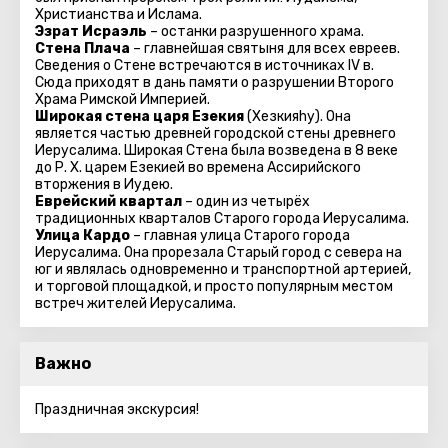
Христианства и Ислама.
Эзрат Исраэль
– останки разрушенного храма.
Стена Плача
– главнейшая святыня для всех евреев.
Сведения о Стене встречаются в источниках IV в.
Сюда приходят в дань памяти о разрушении Второго
Храма Римской Империей.
Широкая стена царя Езекия
(Хезкияhу). Она
является частью древней городской стены древнего
Иерусалима. Широкая Стена была возведена в 8 веке
до Р. Х. царем Езекией во времена Ассирийского
вторжения в Иудею.
Еврейский квартал
– один из четырёх
традиционных кварталов Старого города Иерусалима.
Улица Кардо
– главная улица Старого города
Иерусалима. Она прорезала Старый город с севера на
юг и являлась одновременно и транспортной артерией,
и торговой площадкой, и просто популярным местом
встреч жителей Иерусалима.
Важно
Праздничная экскурсия!