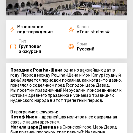
Мгновенное
Класс
подтверждение
«Tourist class»
Тип
Язык
Групповая
Русский
экскурсия
Праздник Рош ha-Шана
одна из важнейших дат в
году. Период между Рош ha-Шана и Йом Кипур (судный
день) является периодом покаяния, как когда-то давно,
покаялся о содеянном пред Господом царь Давид.
Мы посетим праздничный Иерусалим, присоединимся к
истокам древнего праздника и узнаем о традициях
иудейского народа в этот трепетный период.
В программе экскурсии:
Кетеф Ином
– древнейшая молитва и ее сакральная
связь с нашим временем.
Могила царя Давида
на Сионской горе
. Царь Давид
был признан пророком трех религий:
Иудаизма,