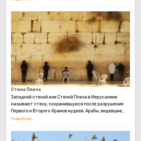
был великий царь, ярчайшая фигура Ветхого Завета. Он
объединил Израиль в мощное, сильное государство,
сделав Иерусалим его главной столицей, установил
Ковчег Завета на горе Сион. Перед смертью Давид
передал своему сыну Соломону средства и все
необходимые чертежи для строительства Первого
Храма. Его почитают как в христианстве, так и в
иудаизме и в исламе.
Стена Плача
Западной стеной или Стеной Плача в Иерусалиме
называют стену, сохранившуюся после разрушения
Первого и Второго Храмов иудеев. Арабы, видевшие,
как скорбят евреи о разрушении храма, прозвали это
место Стеной плача. В настоящее время существует
традиция: стоя у Стены Плача просить о самом
сокровенном. Можно также вложить между камней