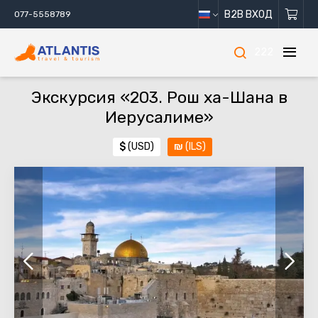
B2B ВХОД
077-5558789
222
Экскурсия «203. Рош ха-Шана в
Иерусалиме»
$
(USD)
₪
(ILS)