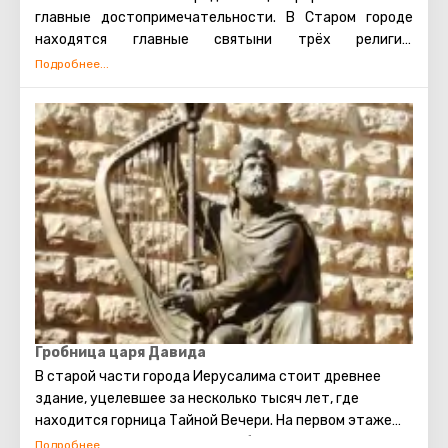
главные достопримечательности. В Старом городе
находятся главные святыни трёх религий:
мусульманской, иудейской и христианской. Также есть
несколько кварталов, в которых проживают евреи,
арабы, христиане и армяне. Несмотря на то, что армяне
также исповедуют христианство, для них проводятся
отдельные службы в храмах, и живут они обособленно.
В армянском квартале практически не бывает
туристических экскурсий. Каждый может увидеть
потрясающие памятники старинной архитектуры,
просто прогулявшись по Старому городу. Башня
Давида, Храм Гроба Господня, сохранившаяся римская
торговая улица, Стена Плача и многие другие
достопримечательности Иерусалима открыты для
посещения туристами.
Гробница царя Давида
В старой части города Иерусалима стоит древнее
здание, уцелевшее за несколько тысяч лет, где
находится горница Тайной Вечери. На первом этаже
этого здания расположена гробница Царя Давида. Это