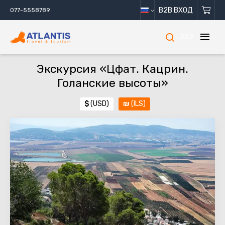
B2B ВХОД
077-5558789
222
Экскурсия «Цфат. Кацрин.
Голанские высоты»
$
(USD)
₪
(ILS)