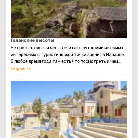
Голанские высоты
Не просто так эти места считаются одними из самых
интересных с туристической точки зрения в Израиле.
В любое время года там есть что посмотреть и чем
заняться. Зимой гора Хермон превращается в
отличный лыжный курорт. Весной и летом вся природа
Голанских высот оживает, распускаются
потрясающие цветы. В это время стоит посетить
природные заповедники с водопадами и ручьями. А
осенью особенно популярны конные прогулки. На
Голанских высотах, помимо красоты природы, есть
много исторических достопримечательностей,
национальных парков, заповедников и памятников.
Посетить эти места будет интересно и детям, и
взрослым.