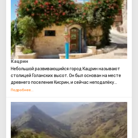
Кацрин
Небольшой развивающийся город Кацрин называют
столицей Голанских высот. Он был основан на месте
древнего поселения Кисрин, и сейчас неподалёку
существует одноимённый археологический парк. В нём
представлены находки, сохранившиеся со времён
существования еврейского города. Потрясающий вид
Голанских высот можно наблюдать с нескольких
смотровых площадок Кацрина. Так же Кацрин славится
производством известных в Израиле и за его
пределами голанских вин, которые изготавливают на
местном заводе.