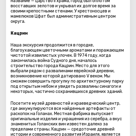
название — царство II храма, город был оплотом
восставших зелотов и укрывал их долгое время за
своими крепостными стенами. У крестоносцев и
мамелюков Цфат был административным центром
округа.
Кацрин
Наша экскурсия продолжится в городке,
благоухающем цветочными ароматами и поражающем
чистотой извилистых улочек. В 1974 году, когда
закончилась война Судного дня, началось
строительство города Кацрин. Место для этого
выбрали рядом с развалинами еврейской деревни,
возникновение которой датировано V веком. Мы
сможем совершить прогулку по архитектурному парку
под открытым небом и увидеть развалины синагоги и
некоторых, частично сохранившихся древних зданий.
Посетите музей древностей и краеведческий центр,
где аккумулируются все найденные артефакты от
раскопок на Голанах. Местная фабрика выпускает
оригинальные изделия и украшения из серебра, а вкус
знаменитых Голанских вин известен далеко за
пределами страны. Кацрин — средоточие древней
истории и современного развития Израиля, является