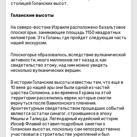
столицей Голанских высот.
Голанские высоты
На северо-востоке Израиля расположено базальтовое
плоскогорье, занимающее площадь 1150 квадратных
километров. Это Голаны, где пройдет следующая часть
нашей экскурсии.
Плоскогорье образовалось, вследствие вулканической
активности, много миллионов лет назад и, как
свидетельство этому, над ним можно увидеть
несколько вулканических вершин.
В истории Голанские высоты известны тем, что еще в
10 веке до нашей эры они были одной из частей
царства Соломона, а во времена II храма на этой
территории расселились евреи, которые смогли
вернуться после Вавилонского пленения.
Архитектурным свидетельством прошедших событий
являются остатки синагог, строившиеся в эпоху
Мишны и Талмуда. Легендарный иудейский историк
Иосиф Флавий оставил подробные заметки о
Голанских высотах, поскольку сам непосредственно
участвовал в строительстве укреплений и был