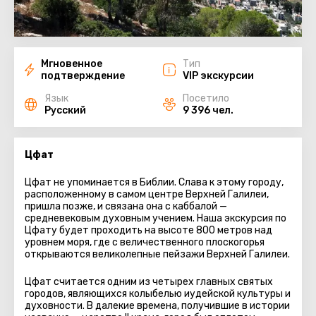
Мгновенное
Тип
подтверждение
VIP экскурсии
Язык
Посетило
Русский
9 396 чел.
Цфат
Цфат не упоминается в Библии. Слава к этому городу,
расположенному в самом центре Верхней Галилеи,
пришла позже, и связана она с каббалой —
средневековым духовным учением. Наша экскурсия по
Цфату будет проходить на высоте 800 метров над
уровнем моря, где с величественного плоскогорья
открываются великолепные пейзажи Верхней Галилеи.
Цфат считается одним из четырех главных святых
городов, являющихся колыбелью иудейской культуры и
духовности. В далекие времена, получившие в истории