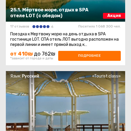
25.1. Мёртвое море, отдых в SPA
отеле LOT (с обедом)
Акция
17 отзывов
Посетило 1 068 300 чел.
6
Поездка к Мертвому морю на день отдыха в SPA
гостинице LOT. СПА отель ЛОТ выгодно расположен на
первой линии и имеет прямой выход к
благоустроенному пляжу Мертвого моря ...
от 410₪
до 762₪
ПОДРОБНЕЕ
*зависит от города и даты
Язык:
Русский
«Tourist class»