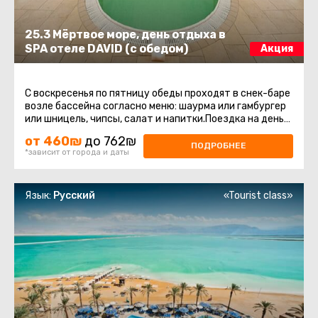
25.3 Мёртвое море, день отдыха в
SPA отеле DAVID (с обедом)
Акция
С воскресенья по пятницу обеды проходят в снек-баре
возле бассейна согласно меню: шаурма или гамбургер
или шницель, чипсы, салат и напитки.Поездка на день
отдыха в СПА ...
от 460₪
до 762₪
ПОДРОБНЕЕ
*зависит от города и даты
Язык:
Русский
«Tourist class»