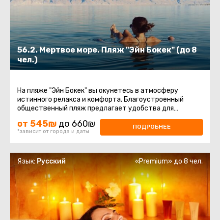
56.2. Мертвое море. Пляж "Эйн Бокек" (до 8
чел.)
На пляже "Эйн Бокек" вы окунетесь в атмосферу
истинного релакса и комфорта. Благоустроенный
общественный пляж предлагает удобства для
полноценного отдыха. На пляже ...
от 545₪
до 660₪
ПОДРОБНЕЕ
*зависит от города и даты
Язык:
Русский
«Premium» до 8 чел.