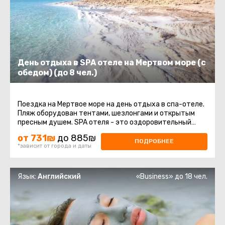
День отдыха в SPA отеле на Мертвом море (с
обедом) (до 8 чел.)
Поездка на Мертвое море на день отдыха в спа-отеле.
Пляж оборудован тентами, шезлонгами и открытым
пресным душем. SPA отеля - это оздоровительный
комплекс, который включает ...
от 731₪
до 885₪
ПОДРОБНЕЕ
*зависит от города и даты
Язык:
Английский
«Business» до 18 чел.