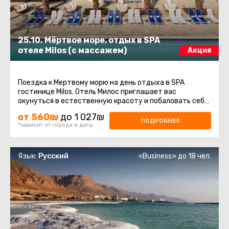
25.10. Мёртвое море, отдых в SPA
отеле Milos (с массажем)
Акция
Поездка к Мертвому морю на день отдыха в SPA
гостинице Milos. Отель Милос приглашает вас
окунуться в естественную красоту и побаловать себя
душой и телом... великолепный ...
от 560₪
до 1 027₪
ПОДРОБНЕЕ
*зависит от города и даты
Язык:
Русский
«Business» до 18 чел.