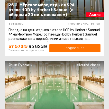
25.2. Мёртвое море, отдых в SPA
отеле HOD by Herbert Samuel (с
обедом и 30 мин. массажем)
Акция
6 отзывов
Посетило 492 166 чел.
Поездка на день отдыха в отеле HOD by Herbert Samuel
4* на Мертвом Море. Гостиница Hod by Herbert Samuel
расположена на первой линии и имеет выход на
прилегающий к отелю благоустроенный ...
от 570₪
до 825₪
ПОДРОБНЕЕ
*зависит от города и даты
Язык:
Русский
«Tourist class»