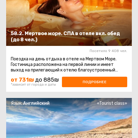
58.2. Мертвое море. СПА в отеле вкл. обед
(до 8 чел.)
Посетило 9 408 чел.
Поездка на день отдыха в отеле на Мертвом Море.
Гостиница расположена на первой линии и имеет
выход на прилегающий к отелю благоустроенный
пляж. Пляж отеля оборудован ...
от 731₪
до 885₪
ПОДРОБНЕЕ
*зависит от города и даты
Язык:
Английский
«Tourist class»