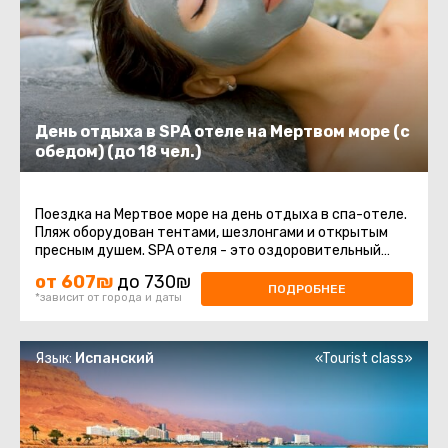
День отдыха в SPA отеле на Мертвом море (с
обедом) (до 18 чел.)
Поездка на Мертвое море на день отдыха в спа-отеле.
Пляж оборудован тентами, шезлонгами и открытым
пресным душем. SPA отеля - это оздоровительный
комплекс, который включает ...
от 607₪
до 730₪
ПОДРОБНЕЕ
*зависит от города и даты
Язык:
Испанский
«Tourist class»