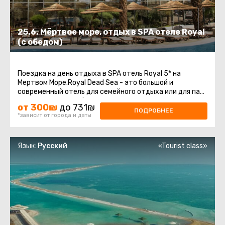
25.6. Мёртвое море, отдых в SPA отеле Royal
(с обедом)
Поездка на день отдыха в SPA отель Royal 5* на
Мертвом Море.Royal Dead Sea - это большой и
современный отель для семейного отдыха или для пар,
желающих расслабиться и насладиться ...
от 300₪
до 731₪
ПОДРОБНЕЕ
*зависит от города и даты
Язык:
Русский
«Tourist class»