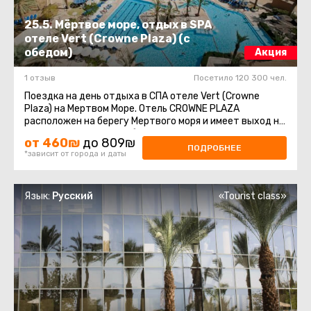
25.5. Мёртвое море, отдых в SPA
отеле Vert (Crowne Plaza) (с
обедом)
Акция
1 отзыв
Посетило 120 300 чел.
Поездка на день отдыха в СПА отеле Vert (Crowne
Plaza) на Мертвом Море. Отель CROWNE PLAZA
расположен на берегу Мертвого моря и имеет выход на
прилегающий к отелю благоустроенный ...
от 460₪
до 809₪
ПОДРОБНЕЕ
*зависит от города и даты
Язык:
Русский
«Tourist class»