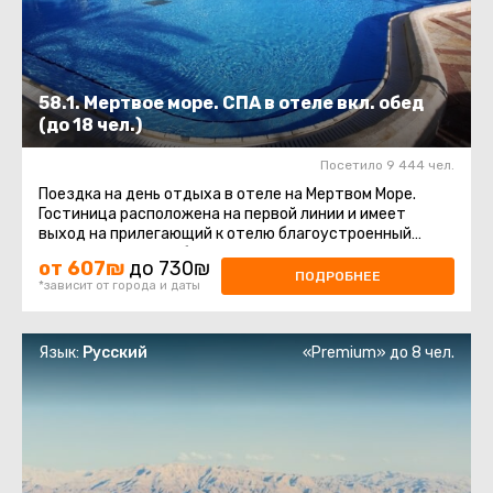
58.1. Мертвое море. СПА в отеле вкл. обед
(до 18 чел.)
Посетило 9 444 чел.
Поездка на день отдыха в отеле на Мертвом Море.
Гостиница расположена на первой линии и имеет
выход на прилегающий к отелю благоустроенный
пляж. Пляж отеля оборудован ...
от 607₪
до 730₪
ПОДРОБНЕЕ
*зависит от города и даты
Язык:
Русский
«Premium» до 8 чел.