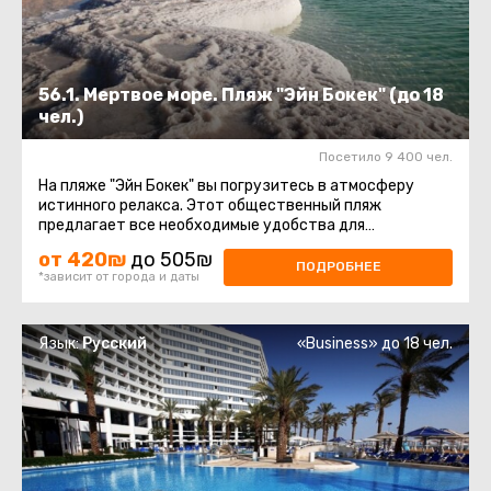
56.1. Мертвое море. Пляж "Эйн Бокек" (до 18
чел.)
Посетило 9 400 чел.
На пляже "Эйн Бокек" вы погрузитесь в атмосферу
истинного релакса. Этот общественный пляж
предлагает все необходимые удобства для
насыщенного и приятного отдыха. Здесь ...
от 420₪
до 505₪
ПОДРОБНЕЕ
*зависит от города и даты
Язык:
Русский
«Business» до 18 чел.