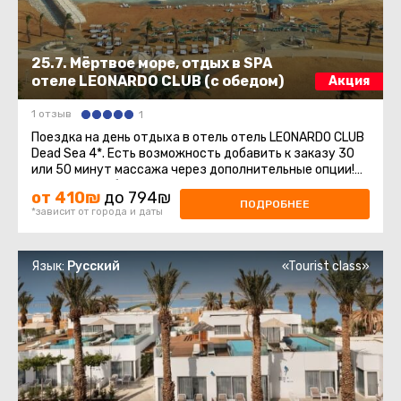
25.7. Мёртвое море, отдых в SPA
отеле LEONARDO CLUB (с обедом)
Акция
1 отзыв
1
Поездка на день отдыха в отель отель LEONARDO CLUB
Dead Sea 4*. Есть возможность добавить к заказу 30
или 50 минут массажа через дополнительные опции!
Возможно выбрать только одну ...
от 410₪
до 794₪
ПОДРОБНЕЕ
*зависит от города и даты
Язык:
Русский
«Tourist class»