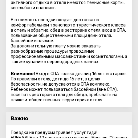
активного отдыха в отеле имеются теннисные корты,
кегельбан и снэплинг.
В стоимость поездки входят: доставка на
комфортабельном транспорте туристического класса
в отель и обратно, обед в ресторане отеля, вход в СПА,
пользование общественными площадями отеля,
бассейном и пляжем.
За дополнительную плату можно заказать
разнообразные процедуры проводимые
профессиональными массажистами и косметологами, а
так же купание в сероводородных ваннах.
Внимание!
Вход в СПА только для лиц 16 лет и старше.
По правилам отеля, дети до 16 лет, в целях
безопасности, не допускаются в СПА комплекс.
Ребенок может пользоваться бассейном (вне СПА),
посетить ресторан отеля для обеда, пребывать на
пляже и общественных территориях отеля.
Важно
Поездка не предусматривает услуг гида!
FREE SALE за 72 часа до даты выезда. Меньше 72 часов