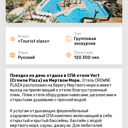
Тип
Класс
Групповая
«Tourist class»
экскурсия
Язык
Посетило
Русский
120 300 чел.
Поездка на день отдыха в СПА отеле Vert
(Crowne Plaza) на Мертвом Море.
Отель CROWNE
PLAZA расположен на берегу Мертвого моря и имеет
выход на прилегающий к отелю благоустроенный
пляж. Пляж отеля оборудован навесами, шезлонгами и
открытыми душевыми с пресной водой.
К услугам отдыхающих фешенебельный
оздоровительный СПА комплекс включающий в себя:
открытый и крытый бассейны, бассейн с водой
мертвого моря, сауны, джакузи. Для любителей