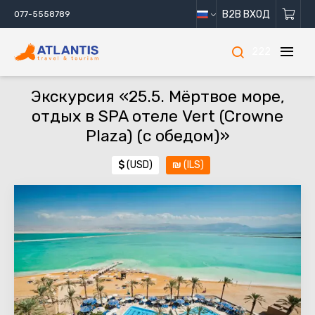
B2B ВХОД
077-5558789
222
Экскурсия «25.5. Мёртвое море,
отдых в SPA отеле Vert (Crowne
Plaza) (с обедом)»
$
(USD)
₪
(ILS)