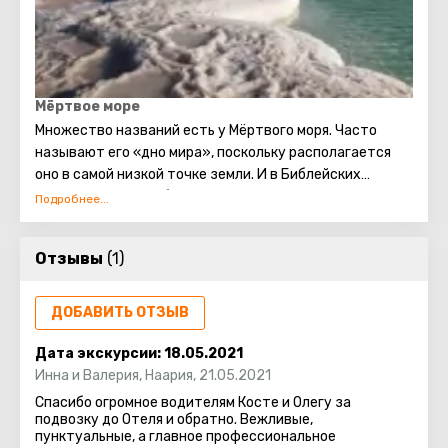
Мёртвое море
Множество названий есть у Мёртвого моря. Часто
называют его «дно мира», поскольку располагается
оно в самой низкой точке земли. И в Библейских
сюжетах этот необыкновенный водоём находит
отражение. Говорят, что в смеси для скрепления
кирпичей при строительстве Вавилонской башни
Отзывы
(1)
использовался состав, приготовленный на основе
компонентов, содержащихся в Мёртвом море.
Использовали их и для укрепления Ноева ковчега. На
ДОБАВИТЬ ОТЗЫВ
берегах Мёртвого моря создана превосходная
курортная зона: гостиницы, санатории, центры
Дата экскурсии:
18.05.2021
здоровья и красоты, проводящие процедуры с
Инна и Валерия
,
Наария
,
21.05.2021
использованием морской воды и лечебных грязей.
Спасибо огромное водителям Косте и Олегу за
подвозку до Отеля и обратно. Вежливые,
пунктуальные, а главное профессиональное