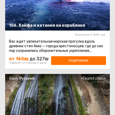
156. Хайфа и катание на кораблике
Посетило 9 469 чел.
Вас ждёт увлекательная морская прогулка вдоль
древних стен Акко — города крестоносцев, где до сих
пор сохранились оборонительные укрепления,
постройки и восточный ...
от 165₪
до 327₪
ПОДРОБНЕЕ
*зависит от города и даты
Язык:
Русский
«Tourist class»