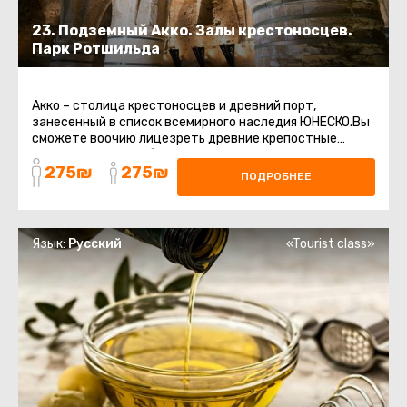
23. Подземный Акко. Залы крестоносцев.
Парк Ротшильда
Акко – столица крестоносцев и древний порт,
занесенный в список всемирного наследия ЮНЕСКО.Вы
сможете воочию лицезреть древние крепостные
стены, восточный базар, старинные ...
275₪
275₪
ПОДРОБНЕЕ
Язык:
Русский
«Tourist class»