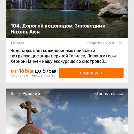
104. Дорогой водопадов. Заповедник
Нахаль Аюн
1 отзыв
Посетило 9 600 чел.
Водопады, цветы, живописные пейзажи и
потрясающие виды верхней Галилеи, Ливана и горы
Хермон.Начнем нашу экскурсию со смотровой
площадки, посмотрим на красавицу Метулу ...
от 165₪
до 576₪
ПОДРОБНЕЕ
*зависит от города и даты
Язык:
Русский
«Tourist class»