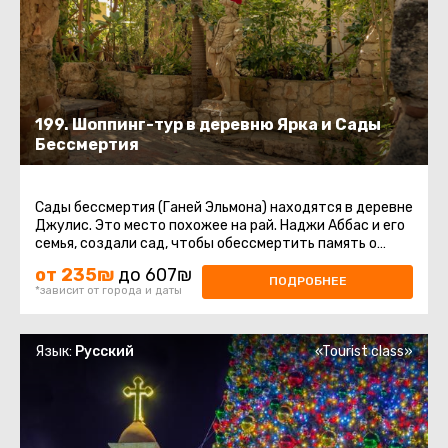
199. Шоппинг-тур в деревню Ярка и Сады
Бессмертия
Сады бессмертия (Ганей Эльмона) находятся в деревне
Джулис. Это место похожее на рай. Наджи Аббас и его
семья, создали сад, чтобы обессмертить память о
своих родителях ...
от 235₪
до 607₪
ПОДРОБНЕЕ
*зависит от города и даты
Язык:
Русский
«Tourist class»