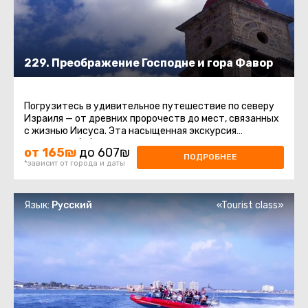
229. Преображение Господне и гора Фавор
Погрузитесь в удивительное путешествие по северу
Израиля — от древних пророчеств до мест, связанных
с жизнью Иисуса. Эта насыщенная экскурсия
соединяет библейскую ...
от 165₪
до 607₪
ПОДРОБНЕЕ
*зависит от города и даты
Язык:
Русский
«Tourist class»