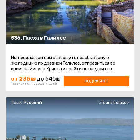
536. Пасха в Галилее
Мы предлагаем вам совершить незабываемую
экспедицию по древней Галилее, отправиться во
времена Иисуса Христа и пройти по следам его
детства и юности, окунуться в святые ...
от 235₪
до 545₪
ПОДРОБНЕЕ
*зависит от города и даты
Язык:
Русский
«Tourist class»