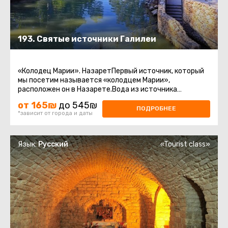
193. Святые источники Галилеи
«Колодец Марии». НазаретПервый источник, который
мы посетим называется «колодцем Марии»,
расположен он в Назарете.Вода из источника
считается священной у христиан.Храм ...
от 165₪
до 545₪
ПОДРОБНЕЕ
*зависит от города и даты
Язык:
Русский
«Tourist class»