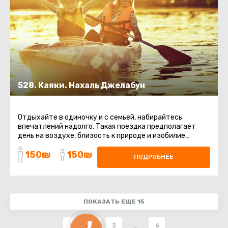
528. Каяки. Нахаль Джелабун
Отдыхайте в одиночку и с семьей, набирайтесь
впечатлений надолго. Такая поездка предполагает
день на воздухе, близость к природе и изобилие
активностей. Наше путешествие ...
150₪
150₪
ПОДРОБНЕЕ
ПОКАЗАТЬ ЕЩЕ 15
1
2
3
...
6