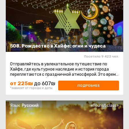
508. Рождество в Хайфе: огни и чудеса
Посетило 9 423 чел.
Отправляйтесь в увлекательное путешествие по
Хайфе, где культурное наследие и история города
переплетаются с праздничной атмосферой. Это время,
когда Хайфа преображается ...
от 225₪
до 607₪
ПОДРОБНЕЕ
*зависит от города и даты
Язык:
Русский
«Tourist class»