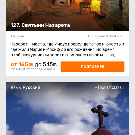
127. Святыни Назарета
1 отзыв
Посетило 9 424 чел.
Назарет – место, где Иисус провел детство и юность и
где жили Мария и Иосиф до его рождения. Во время
этой экскурсии вы посетите множество объектов,
которые христианство ...
от 165₪
до 545₪
ПОДРОБНЕЕ
*зависит от города и даты
Язык:
Русский
«Tourist class»