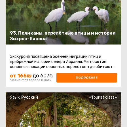
93. Пеликаны, перелётные птицы и истории
Зихрон-Яакова
Экскурсия посвящена осенней миграции птиц и
прибрежной истории севера Израиля. Мы посетим
основные локации сезонных перелётов, где обитают
пеликаны, цапли, журавли ...
от 165₪
до 607₪
ПОДРОБНЕЕ
*зависит от города и даты
Язык:
Русский
«Tourist class»