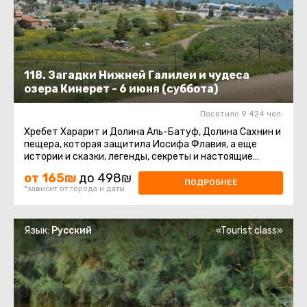
118. Загадки Нижней Галилеи и чудеса
озера Кинерет - 6 июня (суббота)
Посетило 9 424 чел.
Хребет Харарит и Долина Аль-Батуф, Долина Сахнин и
пещера, которая защитила Иосифа Флавия, а еще
истории и сказки, легенды, секреты и настоящие
чудеса. Римская осада ...
от 165₪
до 498₪
ПОДРОБНЕЕ
*зависит от города и даты
Язык:
Русский
«Tourist class»