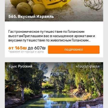
565. Вкусный Израиль
Гастрономическое путешествие по Голанским
высотамПриглашаем вас в насыщенное ароматами и
вкусами путешествие по живописным Голанским
высотам – региону, где природа ...
от 165₪
до 607₪
ПОДРОБНЕЕ
*зависит от города и даты
Язык:
Русский
«Tourist class»