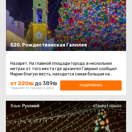
520. Рождественская Галилея
Назарет. На главной площади города, в нескольких
метрах от того места где архангел Гавриил сообщил
Марии благую весть, находится самая большая на
Ближнем Востоке Рождественская ...
от 220₪
до 389₪
ПОДРОБНЕЕ
*зависит от города и даты
Язык:
Русский
«Tourist class»