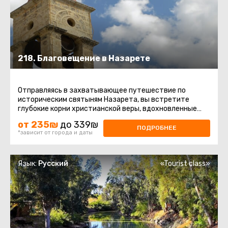
218. Благовещение в Назарете
Отправляясь в захватывающее путешествие по
историческим святыням Назарета, вы встретите
глубокие корни христианской веры, вдохновленные
величием моментов, связанных ...
от 235₪
до 339₪
ПОДРОБНЕЕ
*зависит от города и даты
Язык:
Русский
«Tourist class»