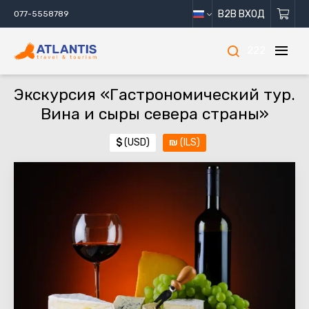
B2B ВХОД
077-5558789
222
Экскурсия «Гастрономический тур.
Вина и сыры севера страны»
$
(USD)
₪
(ILS)