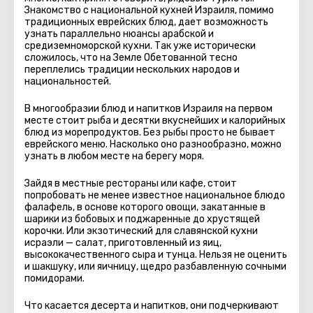
Знакомство с национальной кухней Израиля, помимо
традиционных еврейских блюд, дает возможность
узнать параллельно нюансы арабской и
средиземноморской кухни. Так уже исторически
сложилось, что на Земле Обетованной тесно
переплелись традиции нескольких народов и
национальностей.
В многообразии блюд и напитков Израиля на первом
месте стоит рыба и десятки вкуснейших и калорийных
блюд из морепродуктов. Без рыбы просто не бывает
еврейского меню. Насколько оно разнообразно, можно
узнать в любом месте на берегу моря.
Зайдя в местные рестораны или кафе, стоит
попробовать не менее известное национальное блюдо
фалафель, в основе которого овощи, закатанные в
шарики из бобовых и поджаренные до хрустящей
корочки. Или экзотический для славянской кухни
исраэли — салат, приготовленный из яиц,
высококачественного сыра и тунца. Нельзя не оценить
и шакшуку, или яичницу, щедро разбавленную сочными
помидорами.
Что касается десерта и напитков, они подчеркивают