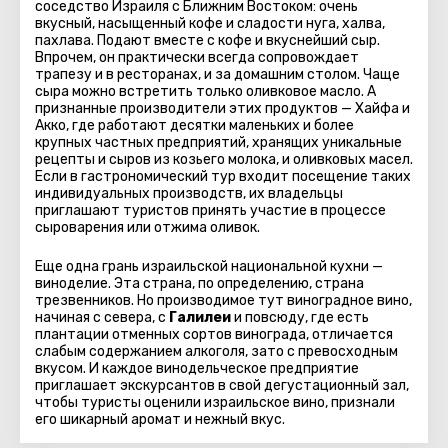
соседство Израиля с Ближним Востоком: очень
вкусный, насыщенный кофе и сладости нуга, халва,
пахлава. Подают вместе с кофе и вкуснейший сыр.
Впрочем, он практически всегда сопровождает
трапезу и в ресторанах, и за домашним столом. Чаще
сыра можно встретить только оливковое масло. А
признанные производители этих продуктов — Хайфа и
Акко, где работают десятки маленьких и более
крупных частных предприятий, хранящих уникальные
рецепты и сыров из козьего молока, и оливковых масел.
Если в гастрономический тур входит посещение таких
индивидуальных производств, их владельцы
приглашают туристов принять участие в процессе
сыроварения или отжима оливок.
Еще одна грань израильской национальной кухни —
виноделие. Эта страна, по определению, страна
трезвенников. Но производимое тут виноградное вино,
начиная с севера, с
Галилеи
и повсюду, где есть
плантации отменных сортов винограда, отличается
слабым содержанием алкоголя, зато с превосходным
вкусом. И каждое винодельческое предприятие
приглашает экскурсантов в свой дегустационный зал,
чтобы туристы оценили израильское вино, признали
его шикарный аромат и нежный вкус.