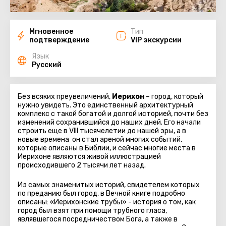
Мгновенное
Тип
подтверждение
VIP экскурсии
Язык
Русский
Без всяких преувеличений,
Иерихон
– город, который
нужно увидеть. Это единственный архитектурный
комплекс с такой богатой и долгой историей, почти без
изменений сохранившийся до наших дней. Его начали
строить еще в VIII тысячелетии до нашей эры, а в
новые времена он стал ареной многих событий,
которые описаны в Библии, и сейчас многие места в
Иерихоне являются живой иллюстрацией
происходившего 2 тысячи лет назад.
Из самых знаменитых историй, свидетелем которых
по преданию был город, в Вечной книге подробно
описаны: «Иерихонские трубы» - история о том, как
город был взят при помощи трубного гласа,
являвшегося посредничеством Бога, а также в