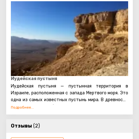
Иудейская пустыня
Иудейская пустыня — пустынная территория в
Израиле, расположенная с запада Мертвого моря. Это
одна из самых известных пустынь мира. В древности
она служила убежищем для отшельников и
повстанцев, а в наши дни здесь живут бедуины и
еврейские переселенцы.
Отзывы
(2)
Путешествия по Иудейской пустыне популярны у
туристов и паломников. Сюда едут ради монастырей,