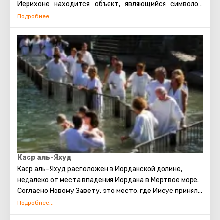
Иерихоне находится объект, являющийся символом
той встречи – известное дерево Закхея.
Дерево находится в самом центре города Иерихон. На
это дерево пришлось забраться Закхею, чтобы
увидеть Христа, после чего Иисус заметил мытаря и
заговорил с ним (это событие подробно описано в
Новом Завете).
На данный момент это пятнадцатиметровое дерево
сикомора (семейство Тутовых) находится рядом с
греческим храмом в Иерихоне и является одной из
самых популярных достопримечательностей, которую
стремятся увидеть туристы.
Каср аль-Яхуд
Каср аль-Яхуд расположен в Иорданской долине,
недалеко от места впадения Иордана в Мертвое море.
Согласно Новому Завету, это место, где Иисус принял
Крещение от Иоанна Крестителя. Считается истинным
местом Крещения.