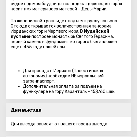
рядом с домом блудницы возведена церковь, которая
носит имя матери всех матерей – Девы Марии.
По живописной тропе идет подъем к руслу каньона.
Отсюда открывается величественная панорама
Иорданских гор и Мертвого моря. В
Иудейской
пустыне
построен монастырь Святого Герасима,
первый камень в фундамент которого был заложен
еще в 455 году нашей эры.
Для проезда в Иерихон (Палестинская
автономия) необходим НЕ израильский
загранпаспорт.
Дополнительная оплата за подъем на
фуникулере на гору Каранталь - 15$/60 шек.
Дни выезда
Дни выезда зависят от вашего города выезда