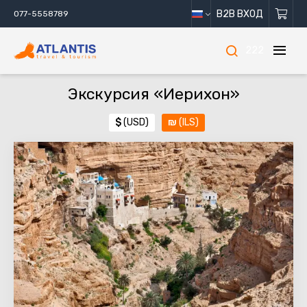
B2B ВХОД
077-5558789
222
Экскурсия «Иерихон»
$
(USD)
₪
(ILS)