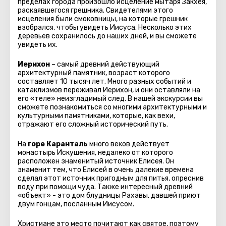
пределах города произошло исцеление мытаря Закхея,
раскаявшегося грешника. Свидетелями этого
исцеления были смоковницы, на которые грешник
взобрался, чтобы увидеть Иисуса. Несколько этих
деревьев сохранилось до наших дней, и вы сможете
увидеть их.
Иерихон
– самый древний действующий
архитектурный памятник, возраст которого
составляет 10 тысяч лет. Много разных событий и
катаклизмов переживал Иерихон, и они оставляли на
его «теле» неизгладимый след. В нашей экскурсии вы
сможете познакомиться со многими архитектурными и
культурными памятниками, которые, как вехи,
отражают его сложный исторический путь.
На
горе Каранталь
много веков действует
монастырь Искушения, недалеко от которого
расположен знаменитый источник Елисея. Он
знаменит тем, что Елисей в очень далекие времена
сделал этот источник пригодным для питья, опреснив
воду при помощи чуда. Также интересный древний
«объект» - это дом блудницы Рахавы, давшей приют
двум гонцам, посланным Иисусом.
Христиане это место почитают как святое, поэтому