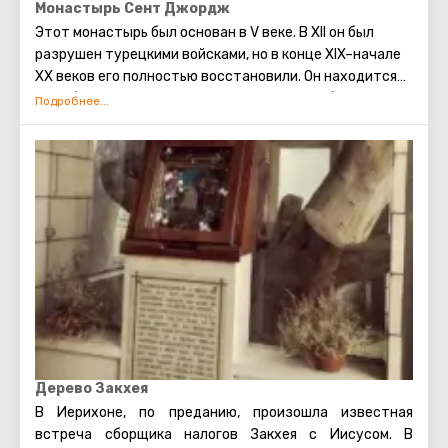
Монастырь Сент Джордж
Этот монастырь был основан в V веке. В XII он был
разрушен турецкими войсками, но в конце XIX–начале
XX веков его полностью восстановили. Он находится
на небольшом уступе отвесной скалы, и добраться до
него можно либо пешком, либо прокатившись на ослике
за небольшую плату. Это мужской монастырь, и
раньше туда не пускали женщин, но сейчас ситуация
изменилась. В Монастыре рады путникам – монахи
даже могут угостить посетителей соками
собственного приготовления. В самой скале есть много
заброшенных келий, где когда-то жили монахи-
отшельники.
Дерево Закхея
В Иерихоне, по преданию, произошла известная
встреча сборщика налогов Закхея с Иисусом. В