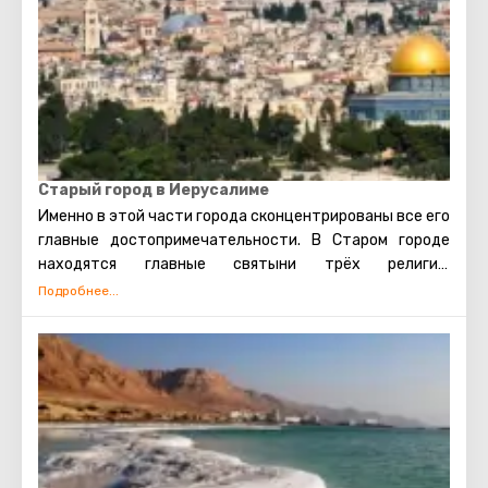
Старый город в Иерусалиме
Именно в этой части города сконцентрированы все его
главные достопримечательности. В Старом городе
находятся главные святыни трёх религий:
мусульманской, иудейской и христианской. Также есть
несколько кварталов, в которых проживают евреи,
арабы, христиане и армяне. Несмотря на то, что армяне
также исповедуют христианство, для них проводятся
отдельные службы в храмах, и живут они обособленно.
В армянском квартале практически не бывает
туристических экскурсий. Каждый может увидеть
потрясающие памятники старинной архитектуры,
просто прогулявшись по Старому городу. Башня