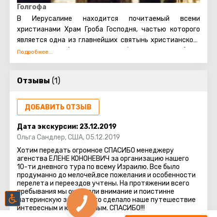
бинокля. Посещение смотровой площадки на
Голгофа
Масличной горе доставит массу удовольствия и
В Иерусалиме находится почитаемый всеми
оставит незабываемые эмоции.
христианами Храм Гроба Господня, частью которого
является одна из главнейших святынь христианского
мира – Голгофа (гора, на которой был распят Иисус).
Справа от центрального входа в Храм находятся
ступеньки – по ним можно проследовать к Голгофе. Это
Отзывы
(1)
святое место окружено свечами и лампадами. Под
алтарём православного придела, расположенного на
Голгофе, есть углубление, отмеченное серебряным
ДОБАВИТЬ ОТЗЫВ
кругом. Опустив в него руку, можно прикоснуться к
месту, где стоял крест, на котором был распят Иисус.
Дата экскурсии:
23.12.2019
Верующие из разных стран приезжают в Иерусалим,
Ольга Сандлер
,
США
,
05.12.2019
чтобы посетить важнейшую достопримечательность
Хотим передать огромное СПАСИБО менеджеру
– Храм Гроба Господня и дотронуться до Голгофы.
агенства ЕЛЕНЕ КОНОНЕВИЧ за организацию нашего
10-ти дневного тура по всему Израилю. Все было
продуманно до мелочей,все пожелания и особенности
перелета и переездов учтены. На протяжении всего
пребывания мы ощущали внимание и поистинне
материнскую заботу, что сделало наше путешествие
интересным и комфортным. СПАСИБО!!!