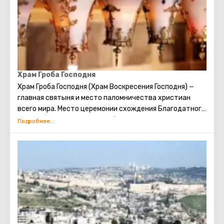
только в скромной одежде, прикрывающей колени и
плечи.
Храм Гроба Господня
Храм Гроба Господня (Храм Воскресения Господня)
—
главная святыня и место паломничества христиан
всего мира. Место церемонии схождения Благодатного
огня. Место распятия, погребения и воскрешения
Христа.