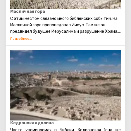
Масличная гора
С этим местом связано много библейских событий. На
Масличной горе проповедовал Иисус. Там же он
предвидел будущее Иерусалима и разрушение Храма,
молился в оливковой роще Гефсиманского сада, был
арестован из-за предательства одного из его
апостолов – Иуды. Также, пророком Захарией в
древности было сделано предсказание о конце света.
По нему Масличная гора расколется на две части, и
тогда начнётся воскрешение мёртвых. На западном
склоне горы находится иудейское кладбище, где
когда-то был похоронен сын царя Давида- Авессалом,
а сейчас там хоронят видных государственных
деятелей Израиля.
Кедронская долина
Часто упоминаемая в Библии, Кедронская (она же