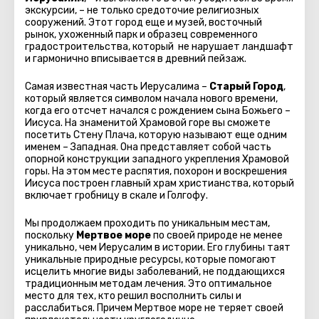
экскурсии, – не только средоточие религиозных
сооружений. Этот город еще и музей, восточный
рынок, ухоженный парк и образец современного
градостроительства, который не нарушает ландшафт
и гармонично вписывается в древний пейзаж.
Самая известная часть Иерусалима –
Старый Город
,
который является символом начала нового времени,
когда его отсчет начался с рождением сына Божьего –
Иисуса. На знаменитой Храмовой горе вы сможете
посетить Стену Плача, которую называют еще одним
именем – Западная. Она представляет собой часть
опорной конструкции западного укрепления Храмовой
горы. На этом месте распятия, похорон и воскрешения
Иисуса построен главный храм христианства, который
включает гробницу в скале и Голгофу.
Мы продолжаем проходить по уникальным местам,
поскольку
Мертвое море
по своей природе не менее
уникально, чем Иерусалим в истории. Его глубины таят
уникальные природные ресурсы, которые помогают
исцелить многие виды заболеваний, не поддающихся
традиционным методам лечения. Это оптимальное
место для тех, кто решил восполнить силы и
расслабиться. Причем Мертвое море не теряет своей