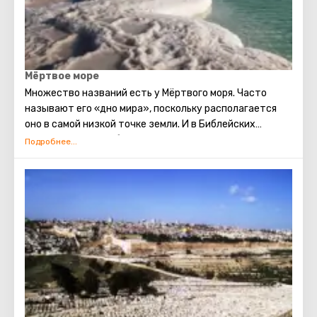
Давида, Храм Гроба Господня, сохранившаяся римская
торговая улица, Стена Плача и многие другие
достопримечательности Иерусалима открыты для
посещения туристами.
Мёртвое море
Множество названий есть у Мёртвого моря. Часто
называют его «дно мира», поскольку располагается
оно в самой низкой точке земли. И в Библейских
сюжетах этот необыкновенный водоём находит
отражение. Говорят, что в смеси для скрепления
кирпичей при строительстве Вавилонской башни
использовался состав, приготовленный на основе
компонентов, содержащихся в Мёртвом море.
Использовали их и для укрепления Ноева ковчега. На
берегах Мёртвого моря создана превосходная
курортная зона: гостиницы, санатории, центры
здоровья и красоты, проводящие процедуры с
использованием морской воды и лечебных грязей.