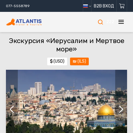
B2B ВХОД
077-5558789
222
Экскурсия «Иерусалим и Мертвое
море»
$
(USD)
₪
(ILS)