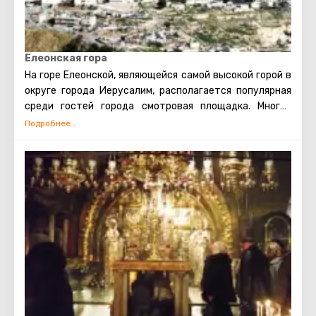
Елеонская гора
На горе Елеонской, являющейся самой высокой горой в
округе города Иерусалим, располагается популярная
среди гостей города смотровая площадка. Многие
экскурсии по Иерусалиму начинаются с посещения
именно этого места.
С высоты почти 800-ста метров взору открывается
великолепный вид на Иерусалим и его
достопримечательности, а также гору Сион.
На вершине горы Елеонской находится русский
женский монастырь, на територии которого стоит
известная колокольня – её видно практически из
любой точки Иерусалима (высота сооружения
—
шестьдесят четыре метра).
На смотровой площадке можно фотографироваться
(снимки получаются просто восхитительными), а
также более детально изучать город с помощью