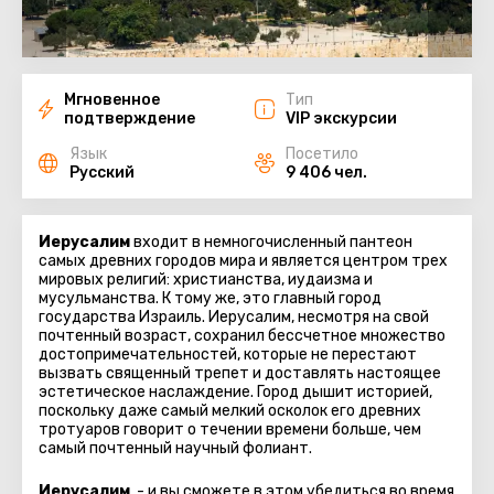
Мгновенное
Тип
подтверждение
VIP экскурсии
Язык
Посетило
Русский
9 406 чел.
Иерусалим
входит в немногочисленный пантеон
самых древних городов мира и является центром трех
мировых религий: христианства, иудаизма и
мусульманства. К тому же, это главный город
государства Израиль. Иерусалим, несмотря на свой
почтенный возраст, сохранил бессчетное множество
достопримечательностей, которые не перестают
вызвать священный трепет и доставлять настоящее
эстетическое наслаждение. Город дышит историей,
поскольку даже самый мелкий осколок его древних
тротуаров говорит о течении времени больше, чем
самый почтенный научный фолиант.
Иерусалим
, - и вы сможете в этом убедиться во время