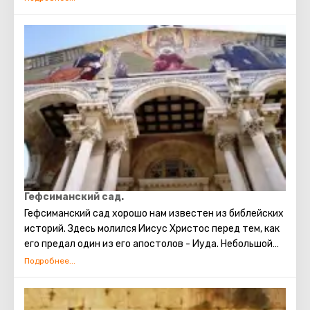
семь недель в Горницу явился Святой Дух. После этого
апостолы Христа заговорили на множестве разных
языков и отправились по миру проповедовать Новый
завет. Сцена Тайной Вечери нашла отражение в
работах знаменитых художников и иконописцев.
Гефсиманский сад.
Гефсиманский сад хорошо нам известен из библейских
историй. Здесь молился Иисус Христос перед тем, как
его предал один из его апостолов - Иуда. Небольшой
огороженный сад с оливковыми деревьями, которые,
как предполагают историки, были немыми
свидетелями событий, развернувшихся в ночь после
Тайной Вечери. На территории сада в начале ХХ века