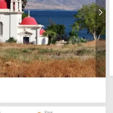
п
Язык