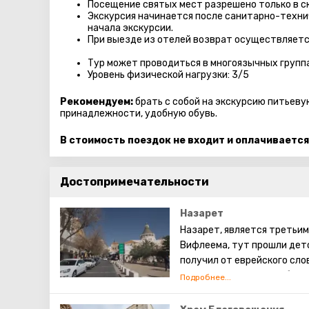
Посещение святых мест разрешено только в с
Экскурсия начинается после санитарно-технич
начала экскурсии.
При выезде из отелей возврат осуществляетс
Тур может проводиться в многоязычных групп
Уровень физической нагрузки: 3/5
Рекомендуем:
брать с собой на экскурсию питьеву
принадлежности, удобную обувь.
В стоимость поездок не входит и оплачивается
Достопримечательности
Назарет
Назарет, является третьим
Вифлеема, тут прошли дет
получил от еврейского сло
не используется для обозн
Евангелие.
Согласно археологическим