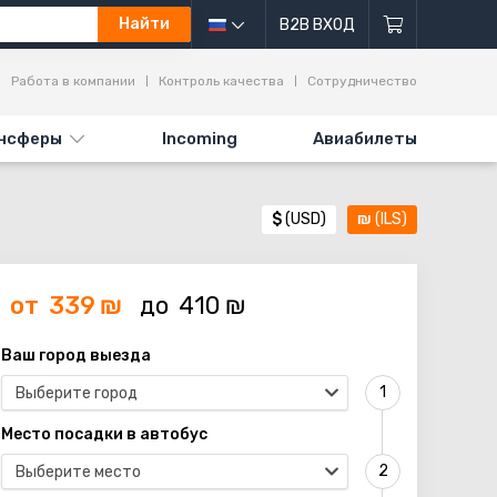
Найти
B2B ВХОД
Работа в компании
Контроль качества
Сотрудничество
нсферы
Incoming
Авиабилеты
$
(USD)
₪
(ILS)
от
339
₪
до
410
₪
Ваш город выезда
Выберите город
Место посадки в автобус
Выберите место