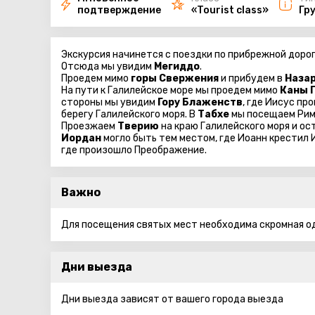
подтверждение
«Tourist class»
Гр
Экскурсия начинется с поездки по прибрежной дорог
Отсюда мы увидим
Мегиддо
.
Проедем мимо
горы Свержения
и прибудем в
Наза
На пути к Галилейское море мы проедем мимо
Каны 
стороны мы увидим
Гору Блаженств
, где Иисус пр
берегу Галилейского моря. В
Табхе
мы посещаем Ри
Проезжаем
Тверию
на краю Галилейского моря и о
Иордан
могло быть тем местом, где Иоанн крестил
где произошло Преображение.
Важно
Для посещения святых мест необходима скромная о
Дни выезда
Дни выезда зависят от вашего города выезда