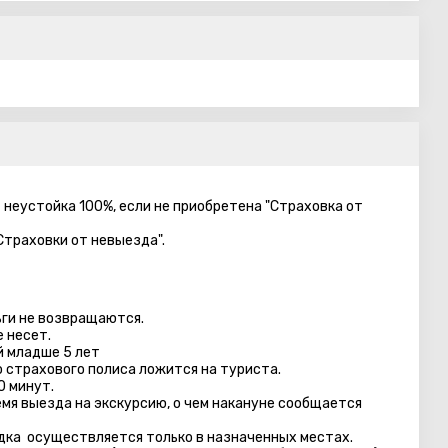
– неустойка 100%, если не приобретена "Страховка от
Страховки от невыезда".
ги не возвращаются.
 несет.
й младше 5 лет
 страхового полиса ложится на туриста.
0 минут.
емя выезда на экскурсию, о чем накануне сообщается
адка осуществляется только в назначенных местах.