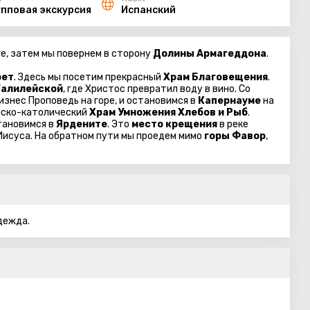
упповая экскурсия
Испанский
е, затем мы повернем в сторону
Долины Армагеддона
.
рет
. Здесь мы посетим прекрасный
Храм Благовещения
.
Галилейской
, где Христос превратил воду в вино. Со
оизнес Проповедь на горе, и остановимся в
Капернауме
на
мско-католический
Храм Умножения Хлебов и Рыб
.
становимся в
Ярдените
. Это
место крещения
в реке
 Иисуса. На обратном пути мы проедем мимо
горы Фавор
,
дежда.