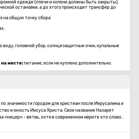
кромной одежде (плечи и колени должны быть закрыты).
еской остановки, а до этого происходит трансфер до
я на общую точку сбора
ах.
ю воду, головной убор, солнцезащитные очки, купальные
 на месте:
питание, если не куплено дополнительно.
 по значимости городом для христиан после Иерусалима и
ство и юность Иисуса Христа. Свое название Назарет
ва «нецер» - ветвь, хотя в современном иврите это слово
ачения ветви. Впервые Назарет упоминается именно в
 раскопкам раньше тут существовало