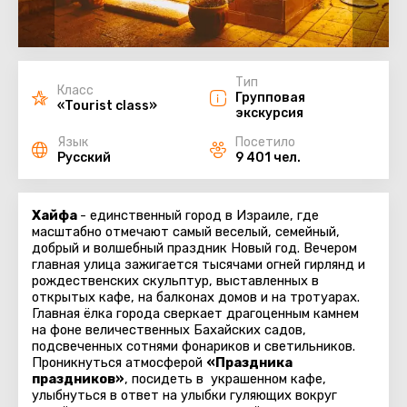
Тип
Класс
Групповая
«Tourist class»
экскурсия
Язык
Посетило
Русский
9 401 чел.
Хайфа
- единственный город в Израиле, где
масштабно отмечают самый веселый, семейный,
добрый и волшебный праздник Новый год. Вечером
главная улица зажигается тысячами огней гирлянд и
рождественских скульптур, выставленных в
открытых кафе, на балконах домов и на тротуарах.
Главная ёлка города сверкает драгоценным камнем
на фоне величественных Бахайских садов,
подсвеченных сотнями фонариков и светильников.
Проникнуться атмосферой
«Праздника
праздников»
, посидеть в украшенном кафе,
улыбнуться в ответ на улыбки гуляющих вокруг