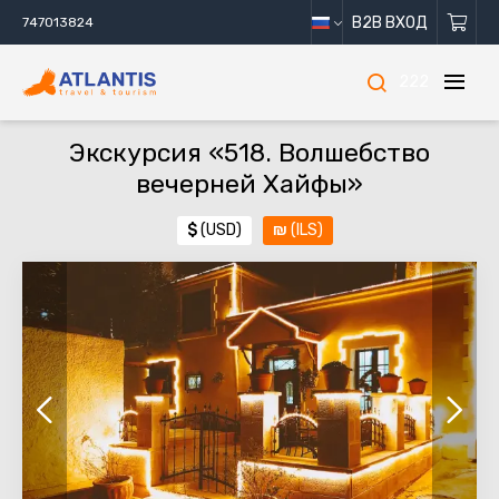
B2B ВХОД
747013824
222
Экскурсия «518. Волшебство
вечерней Хайфы»
$
(USD)
₪
(ILS)