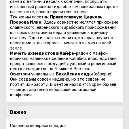
семей с детьми и веселых компаний, послушать
интересный рассказ гида об этом прекрасном городе
вы сможете, если отправитесь с нами.
Так же мы посетим
Православную Церковь
Пророка Илии
. Здесь совместно молятся прихожане
славянского, еврейского и арабского происхождения,
которых объединила вера и уважение к единому
святому. Одна из частых молитв, которая звучит в
последние годы в храме — молитва за мир на всей
земле.
Мечеть ахмедистов в Хайфе
-рядом с Хайфой
возникло маленькое селение Кабабир, впоследствии
превратившееся в ведущий духовный и религиозный
центр ахмедистов на Ближнем Востоке.
Осмотрим уникальные
Бахайские сады
(обзорно).
Они созданы совсем недавно, но это совсем не
портит их красоту. В центре находится храм бахаев
— представителей небольшой религиозной
конфессии.
Важно
Сезонная вечерняя поездка!