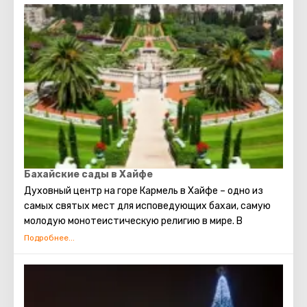
Бахайские сады в Хайфе
Духовный центр на горе Кармель в Хайфе – одно из
самых святых мест для исповедующих бахаи, самую
молодую монотеистическую религию в мире. В
составе центра храм, усыпальница, где покоятся
останки Баба, родоначальника веры, и знаменитые
сады.
Усыпальница представляет собой внушительную