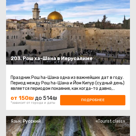
203. Рош ха-Шана в Иерусалиме
Праздник Рош ha-Шана одна из важнейших дат в году.
Период между Рош ha-Шана и Йом Кипур (судный день)
является периодом покаяния, как когда-то давно,
покаялся о содеянном ...
от 150₪
до 514₪
ПОДРОБНЕЕ
*зависит от города и даты
Язык:
Русский
«Tourist class»