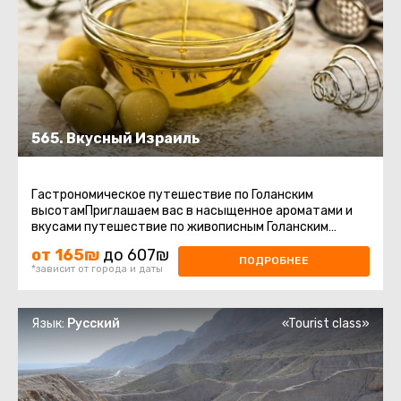
565. Вкусный Израиль
Гастрономическое путешествие по Голанским
высотамПриглашаем вас в насыщенное ароматами и
вкусами путешествие по живописным Голанским
высотам – региону, где природа ...
от 165₪
до 607₪
ПОДРОБНЕЕ
*зависит от города и даты
Язык:
Русский
«Tourist class»