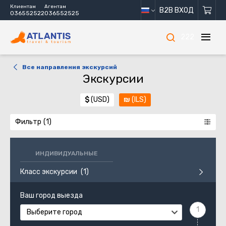
Клиентам
Агентам
B2B ВХОД
036552522
036552525
222
Все направления экскурсий
Экскурсии
$
(USD)
₪
(ILS)
Фильтр
ИНДИВИДУАЛЬНЫЕ
Класс экскурсии
Ваш город выезда
Выберите город