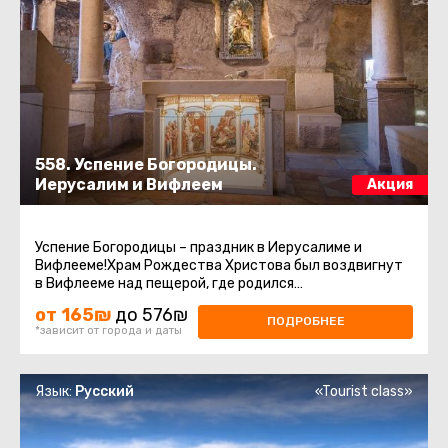
558. Успение Богородицы.
Иерусалим и Вифлеем
Акция
Успение Богородицы – праздник в Иерусалиме и
Вифлееме!Храм Рождества Христова был воздвигнут
в Вифлееме над пещерой, где родился
Иисус.Современное здание Храма Рождества ...
от 165₪
до 576₪
ПОДРОБНЕЕ
*зависит от города и даты
Язык:
Русский
«Tourist class»