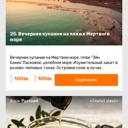
25. Вечернее купание на пляже Мертвого
моря
Вечернее купание на Мертвом море, пляж "Эйн
Бокек"Ласковое, целебное море. Изумительный закат в
розово-лиловых тонах. Островки соли, в лучах
заходящего солнца, переливающиеся ...
100₪
100₪
ПОДРОБНЕЕ
Язык:
Русский
«Tourist class»