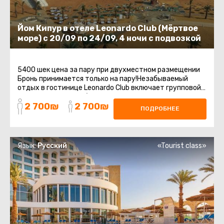
Йом Кипур в отеле Leonardo Club (Мёртвое
море) с 20/09 по 24/09, 4 ночи с подвозкой
5400 шек цена за пару при двухместном размещении
Бронь принимается только на пару!Незабываемый
отдых в гостинице Leonardo Club включает групповой
трансфер с точки сбора до ...
2 700₪
2 700₪
ПОДРОБНЕЕ
Язык:
Русский
«Tourist class»