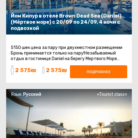
Йом Кипур в отеле Brown Dead Sea (Daniel)
(Мёртвое море) с 20/09 по 24/09, 4 ночи с
подвозкой
5150 шек цена за пару при двухместном размещении
Бронь принимается только на пару!Незабываемый
отдых в гостинице Daniel на берегу Мертвого Моря
включает групповой трансфер ...
2 575₪
2 575₪
ПОДРОБНЕЕ
Язык:
Русский
«Tourist class»