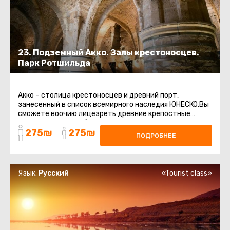
23. Подземный Акко. Залы крестоносцев.
Парк Ротшильда
Акко – столица крестоносцев и древний порт,
занесенный в список всемирного наследия ЮНЕСКО.Вы
сможете воочию лицезреть древние крепостные
стены, восточный базар, старинные ...
275₪
275₪
ПОДРОБНЕЕ
Язык:
Русский
«Tourist class»