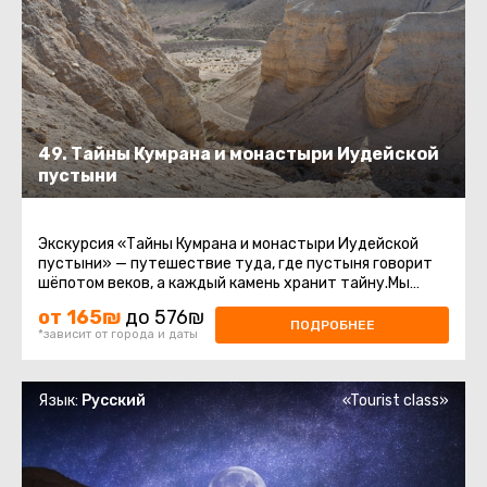
49. Тайны Кумрана и монастыри Иудейской
пустыни
Экскурсия «Тайны Кумрана и монастыри Иудейской
пустыни» — путешествие туда, где пустыня говорит
шёпотом веков, а каждый камень хранит тайну.Мы
начинаем путь с Модиин ...
от 165₪
до 576₪
ПОДРОБНЕЕ
*зависит от города и даты
Язык:
Русский
«Tourist class»