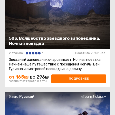
503. Волшебство звездного заповедника.
Ночная поездка
2 отзыва
Посетило 9 602 чел.
1
Звездный заповедник очаровывает. Ночная поездка
Начнем наше путешествие с посещения могилы Бен
Гуриона и смотровой площадки на долину
Цин.Эксклюзивно! Узнаем тайну ...
от 165₪
до 296₪
ПОДРОБНЕЕ
*зависит от города и даты
Язык:
Русский
«Tourist class»