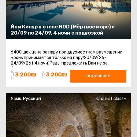
Йом Кипур в отеле HOD (Мёртвое море) с
20/09 по 24/09, 4 ночи с подвозкой
6400 шек цена за пару при двухместном размещении
Бронь принимается только на пару!20/09/26-
24/09/26 ( 4 ночи)Рады предложить Вам не за
бываемый отдых в отеле HOD на Мертвом Море.Отдых
3 200₪
3 200₪
...
ПОДРОБНЕЕ
Язык:
Русский
«Tourist class»