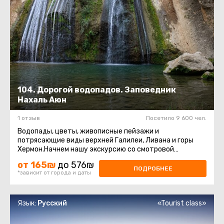
104. Дорогой водопадов. Заповедник
Нахаль Аюн
1 отзыв
Посетило 9 600 чел.
Водопады, цветы, живописные пейзажи и
потрясающие виды верхней Галилеи, Ливана и горы
Хермон.Начнем нашу экскурсию со смотровой
площадки, посмотрим на красавицу Метулу ...
от 165₪
до 576₪
ПОДРОБНЕЕ
*зависит от города и даты
Язык:
Русский
«Tourist class»