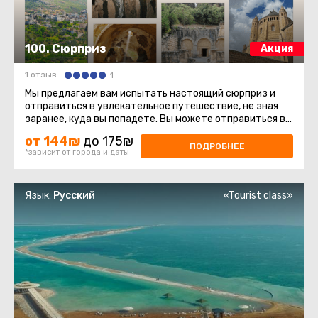
100. Сюрприз
Акция
1 отзыв
1
Мы предлагаем вам испытать настоящий сюрприз и
отправиться в увлекательное путешествие, не зная
заранее, куда вы попадете. Вы можете отправиться в
разные места нашей ...
от 144₪
до 175₪
ПОДРОБНЕЕ
*зависит от города и даты
Язык:
Русский
«Tourist class»