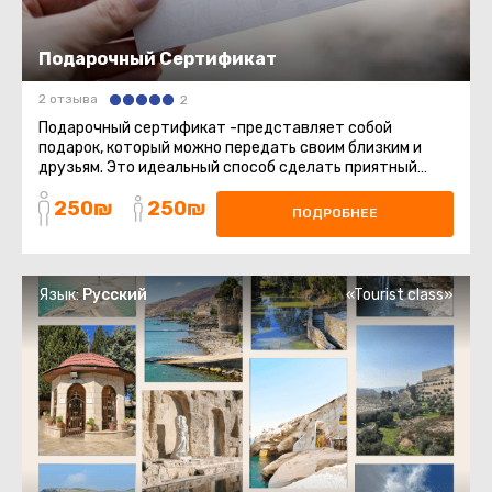
Подарочный Сертификат
2 отзыва
2
Подарочный сертификат -представляет собой
подарок, который можно передать своим близким и
друзьям. Это идеальный способ сделать приятный
сюрприз, который позволит ...
250₪
250₪
ПОДРОБНЕЕ
Язык:
Русский
«Tourist class»