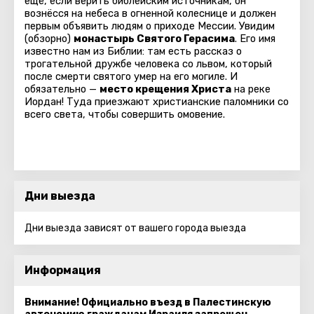
ещё, если верить библейским источникам, он
вознёсся на небеса в огненной колеснице и должен
первым объявить людям о приходе Мессии. Увидим
(обзорно)
монастырь Святого Герасима
. Его имя
известно нам из Библии: там есть рассказ о
трогательной дружбе человека со львом, который
после смерти святого умер на его могиле. И
обязательно —
место крещения Христа
на реке
Иордан! Туда приезжают христианские паломники со
всего света, чтобы совершить омовение.
Дни выезда
Дни выезда зависят от вашего города выезда
Информация
Внимание! Официально въезд в Палестинскую