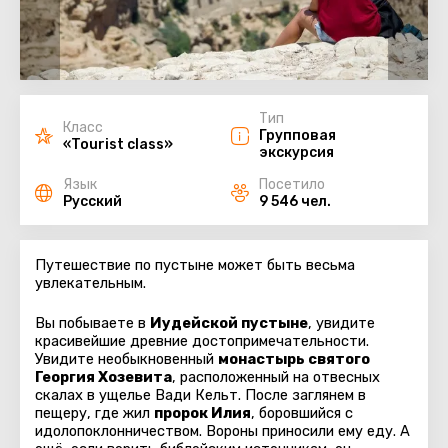
Тип
Класс
Групповая
«Tourist class»
экскурсия
Язык
Посетило
Русский
9 546 чел.
Путешествие по пустыне может быть весьма
увлекательным.
Вы побываете в
Иудейской пустыне
, увидите
красивейшие древние достопримечательности.
Увидите необыкновенный
монастырь святого
Георгия Хозевита
, расположенный на отвесных
скалах в ущелье Вади Кельт. После заглянем в
пещеру, где жил
пророк Илия
, боровшийся с
идолопоклонничеством. Вороны приносили ему еду. А