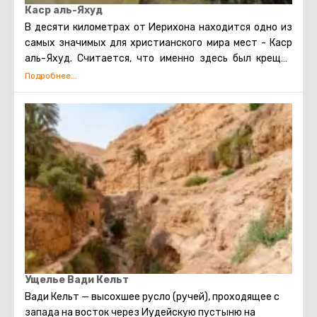
Каср аль-Яхуд
В десяти километрах от Иерихона находится одно из
самых значимых для христианского мира мест - Каср
аль-Яхуд. Считается, что именно здесь был крещен
Иисус.
Каср аль-Яхуд расположен на одном из берегов
священной реки Иордан. Еще несколько лет назад
посетить это святое место можно было только раз в
год. Однако в 2011 году ситуация изменилась. Теперь
Каср аль-Яхуд - самое популярное место для
посещения туристами, оно полностью оборудовано
для удобства и комфорта гостей. Здесь есть
сувенирные лавки, магазины, где можно приобрести
белые рубашки для входа в реку, раздевалки, навесы,
защищающие от солнца. Побывать в этом живописном
месте мечтают многие верующие со всего мира.
Ущелье Вади Кельт
Вади Кельт — высохшее русло (ручей), проходящее с
запада на восток через Иудейскую пустыню на