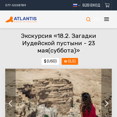
B2B ВХОД
077-5558789
222
Экскурсия «18.2. Загадки
Иудейской пустыни - 23
мая(суббота)»
$
(USD)
₪
(ILS)