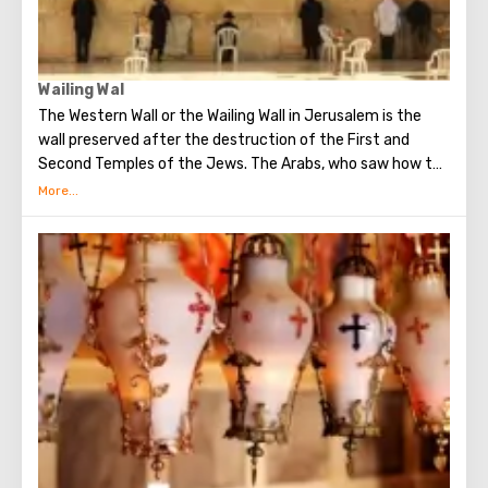
Wailing Wal
The Western Wall or the Wailing Wall in Jerusalem is the
wall preserved after the destruction of the First and
Second Temples of the Jews. The Arabs, who saw how the
Jews grieve over the destruction of the temple, called
this place the Wailing Wall. Currently, there is a tradition:
when you standing at the front of Wailing Wall you can
make the most secret dreams. You can also put a note
between the stones of the Wall with a cherished desire,
which will certainly come true. When you are planning to
visit the Wailing Wall, it should be remembered that this is
possible only in modest clothing that covers the knees
and shoulders.