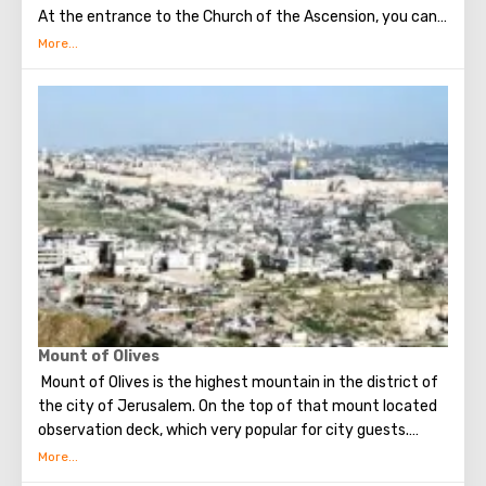
At the entrance to the Church of the Ascension, you can
see the most important shrine of this place - the stone of
the Virgin (it is believed that standing on it Virgin watched
the Ascension of the Lord).
Located in the monastery, the bell tower of John the
Baptist (sixty-four meters in height) has an observation
deck. Climbing up the many steps to the top of the bell
tower, the gaze offers a breathtaking view of Jerusalem.
This bell tower is the highest point of the Mount of Olives.
Back in the twentieth century, archaeologists during
excavations in the monastery discovered mosaics,
various utensils, as well as a bust of Herod the Great. The
monastery is interesting for tourists as a historical,
religious and archaeological site.
Mount of Olives
Mount of Olives is the highest mountain in the district of
the city of Jerusalem. On the top of that mount located
observation deck, which very popular for city guests.
Many excursions in Jerusalem begining with a visit to this
particular place.