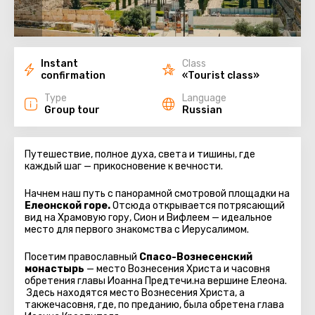
Instant
Class
confirmation
«Tourist class»
Type
Language
Group tour
Russian
Путешествие, полное духа, света и тишины, где
каждый шаг — прикосновение к вечности.
Начнем наш путь с панорамной смотровой площадки на
Елеонской горе.
Отсюда открывается потрясающий
вид на Храмовую гору, Сион и Вифлеем — идеальное
место для первого знакомства с Иерусалимом.
Посетим православный
Спасо-Вознесенский
монастырь
— место Вознесения Христа и часовня
обретения главы Иоанна Предтечи.
на вершине Елеона.
Здесь находятся место Вознесения Христа, а
также
часовня, где, по преданию, была обретена глава