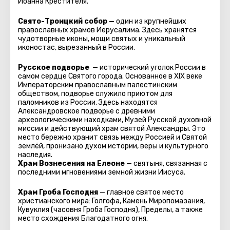
Иоанна Крестителя.
Свято-Троицкий собор —
один из крупнейших
православных храмов Иерусалима. Здесь хранятся
чудотворные иконы, мощи святых и уникальный
иконостас, вырезанный в России.
Русское подворье
— исторический уголок России в
самом сердце Святого города. Основанное в XIX веке
Императорским православным палестинским
обществом, подворье служило приютом для
паломников из России. Здесь находятся
Александровское подворье с древними
археологическими находками, Музей Русской духовной
миссии и действующий храм святой Александры. Это
место бережно хранит связь между Россией и Святой
землёй, пронизано духом истории, веры и культурного
наследия.
Храм Вознесения на Елеоне
— святыня, связанная с
последними мгновениями земной жизни Иисуса.
Храм Гроба Господня
— главное святое место
христианского мира: Голгофа, Камень Миропомазания,
Кувуклия (часовня Гроба Господня), Пределы, а также
место схождения Благодатного огня.