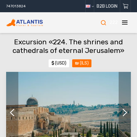
B2B LOGIN
747013824
222
Excursion «224. The shrines and
cathedrals of eternal Jerusalem»
$
(USD)
₪
(ILS)