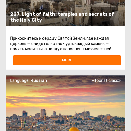
227. Light of faith: temples and secrets of
the Holy City
Прикоснитесь к сердцу Святой Земли, где каждая
церковь — свидетельство чуда, каждый камень —
память молитвы, а воздух наполнен тысячелетней
святостью.Эта экскурсия ...
MORE
Language:
Russian
«Tourist class»