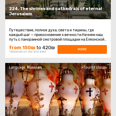
224. The shrines and cathedrals of eternal
Jerusalem
Путешествие, полное духа, света и тишины, где
каждый шаг — прикосновение к вечности.Начнем наш
путь с панорамной смотровой площадки на Елеонской
горе. Отсюда открывается ...
from 150₪
to 420₪
MORE
*depends on city and date
Language:
Russian
«Tourist class»