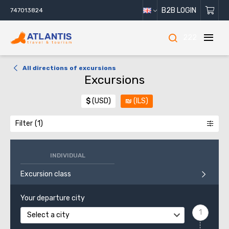
B2B LOGIN
747013824
222
All directions of excursions
Excursions
$
(USD)
₪
(ILS)
Filter
INDIVIDUAL
Excursion class
Your departure city
Select a city