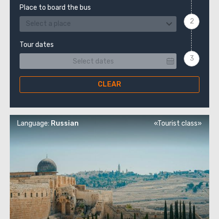
Place to board the bus
Select a place
Tour dates
CLEAR
Language:
Russian
«Tourist class»