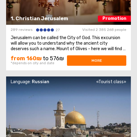
1. Christian Jerusalem
Promotion
289 reviews
Visited 2 385 268 people
27
Jerusalem can be called the City of God. This excursion
will allow you to understand why the ancient city
deserves such a name. Mount of Olives - here we will find a
stunning view of olive groves, mountains and Jerusalem
from 160₪
to 576₪
itself. On The mountain and its surroundings have many
MORE
*depends on city and date
attractions, three of which ...
Language:
Russian
«Tourist class»