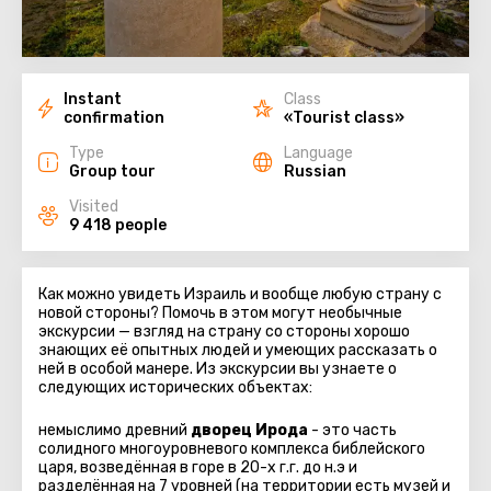
Instant
Class
confirmation
«Tourist class»
Type
Language
Group tour
Russian
Visited
9 418 people
Как можно увидеть Израиль и вообще любую страну с
новой стороны? Помочь в этом могут необычные
экскурсии — взгляд на страну со стороны хорошо
знающих её опытных людей и умеющих рассказать о
ней в особой манере. Из экскурсии вы узнаете о
следующих исторических объектах:
немыслимо древний
дворец Ирода
- это часть
солидного многоуровневого комплекса библейского
царя, возведённая в горе в 20-х г.г. до н.э и
разделённая на 7 уровней (на территории есть музей и