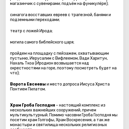
магазинчик с сувенирами; подъём на фуникулёре);
синагога восставших евреев с трапезной, банями и
подземными переходами;
театр с ложей Ирода;
могила самого библейского царя;
пройдем на площадку с пейзажем, охватывающим
пустыню, Иерусалим с Вифлеемом, Вади Харитун,
Нахаль Ткоа (Иродион возвышается над
окрестностями на горе, поэтому посмотреть будет на
что);
Ворота Евсеевы
и место допроса Иисуса Христа
Понтием Пилатом.
Храм Гроба Господня
– настоящий комплекс из
нескольких важнейших сооружений, причем
мультикультурный. Помимо часовни Гроба Господня мы
посетим храм Голгофы, Храм Воскресения, а так же
монастыри и святилища нескольких религиозных