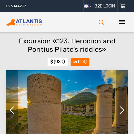
B2B LOGIN
526844233
222
Excursion «123. Herodion and
Pontius Pilate's riddles»
$
(USD)
₪
(ILS)