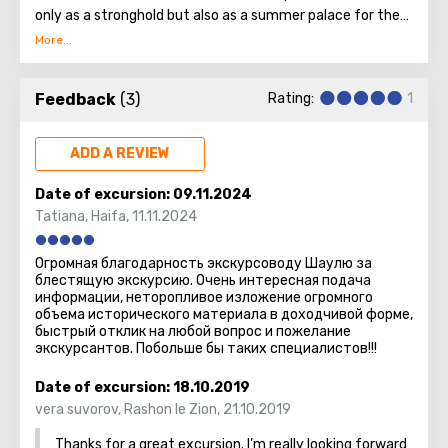
only as a stronghold but also as a summer palace for the
monarch and a "capital" of the district. Later, it became
the final resting place of the king and his monument.
Herod the Great was a prolific builder, but only Herodium
Feedback
(3)
Rating:
1
bears his name in its title.
ADD A REVIEW
Date of excursion:
09.11.2024
Tatiana
,
Haifa
,
11.11.2024
Огромная благодарность экскурсоводу Шаулю за
блестящую экскурсию. Очень интересная подача
информации, неторопливое изложение огромного
объема исторического материала в доходчивой форме,
быстрый отклик на любой вопрос и пожелание
экскурсантов. Побольше бы таких специалистов!!!
Date of excursion:
18.10.2019
vera suvorov
,
Rashon le Zion
,
21.10.2019
Thanks for a great excursion. I’m really looking forward