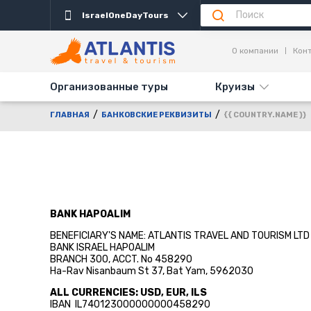
IsraelOneDayTours
О компании
Кон
Организованные туры
Круизы
ГЛАВНАЯ
БАНКОВСКИЕ РЕКВИЗИТЫ
{{ COUNTRY.NAME }}
BANK HAPOALIM
BENEFICIARY'S NAME: ATLANTIS TRAVEL AND TOURISM LTD
BANK ISRAEL HAPOALIM
BRANCH 300, ACCT. No 458290
Ha-Rav Nisanbaum St 37, Bat Yam, 5962030
ALL CURRENCIES: USD, EUR, ILS
IBAN IL740123000000000458290