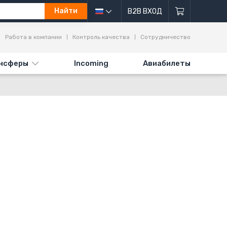
Найти
B2B ВХОД
Работа в компании
Контроль качества
Сотрудничество
нсферы
Incoming
Авиабилеты