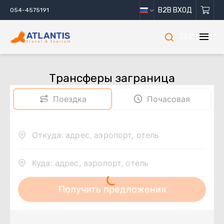
B2B ВХОД
054-4575191
222
Трансферы заграница