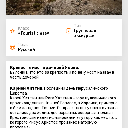
Тип
Класс
Групповая
«Tourist class»
экскурсия
Язык
Русский
Крепость моста дочерей Якова
.
Выясним, что это за крепость и почему мост назван в
честь дочерей.
Карней Хиттин
. Последний день Иерусалимского
Царства.
Карей Хиттин или Рога Хаттина - гора вулканического
происхождения в Нижней Галилее, в Израиле, примерно
в 6 км западнее Тверии. От кратера потухшего вулкана
остались два холма, две вершины, северная и южная.
Крестоносцы идентифицировали эту гору как место, с
которого Иисус Христос произнес Нагорную
проповедь.