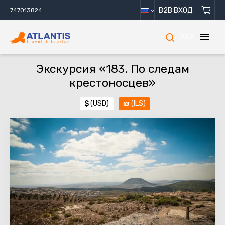
B2B ВХОД
747013824
222
Экскурсия «183. По следам
крестоносцев»
$
(USD)
₪
(ILS)