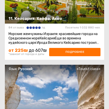
11. Кейсария. Хайфа. Акко
84 отзыва
Посетило 1 032 880 чел.
16
Морские жемчужины Израиля: красивейшие города на
Средиземном мореКейсарияЕще во времена
иудейского царя Ирода Великого Кейсарию построили
в честь римского императора ...
от 225₪
до 607₪
ПОДРОБНЕЕ
*зависит от города и даты
Язык:
Русский
«Tourist class»